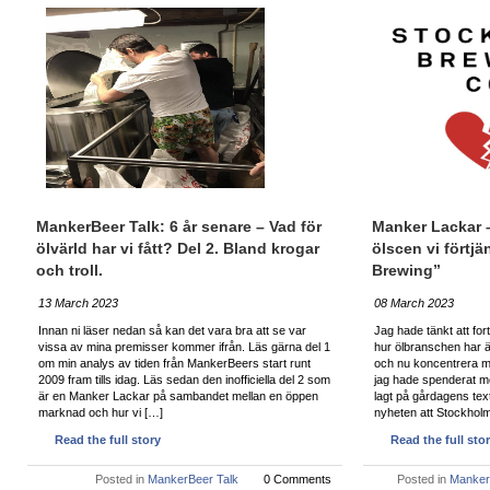
MankerBeer Talk: 6 år senare – Vad för
Manker Lackar – 
ölvärld har vi fått? Del 2. Bland krogar
ölscen vi förtj
och troll.
Brewing”
13 March 2023
08 March 2023
Innan ni läser nedan så kan det vara bra att se var
Jag hade tänkt att fo
vissa av mina premisser kommer ifrån. Läs gärna del 1
hur ölbranschen har 
om min analys av tiden från MankerBeers start runt
och nu koncentrera mi
2009 fram tills idag. Läs sedan den inofficiella del 2 som
jag hade spenderat me
är en Manker Lackar på sambandet mellan en öppen
lagt på gårdagens text
marknad och hur vi […]
nyheten att Stockhol
Read the full story
Read the full sto
Posted in
MankerBeer Talk
0 Comments
Posted in
Manker