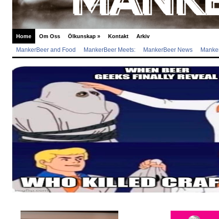
Home
Om Oss
Ölkunskap
»
Kontakt
Arkiv
MankerBeer and Food
MankerBeer Meets:
MankerBeer News
Manker
Manker Lackar – Eller “Gott nytt år, en oönskad kritik mot oss själ
2023 går mot sitt slut och efter ett par ohärliga pandemiår så kom ett år av krig, inflati
nedskärningar, konkurser och mer krig. Jippie, precis vad vi behövde. Tyvärr blev 20
kom att utsätta redan hårt prövade bryggerier än mer. Men det är ju en Manker Lacka
kommer att gnällas […]