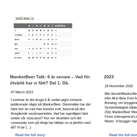
MankerBeer Talk: 6 år senare – Vad för
2023
ölvärld har vi fått? Del 1. Då.
18 November 2022
07 March 2023
Mer läsvärtMankerBee
inför All in Beer Fes
I sommar är det dryga 6 år sedan jag/vi senaste
Brewing, om bryggeriet
publicerade något på MankerBeer. Däremellan har det
Systembolagets båda
hänt mer än vad man kanske trott, baserat på den
20e) MankerBeer Meet
föregående sexårsperioden. Vad har egentligen hänt
Fests mässgeneral L
sedan vår sista post? Hur ser ölvärlden och det
Meets: Vi brygger mjö
community som på riktigt har bildats nu ut jämfört med
då? Vi tar […]
Read the full story
Read the full sto