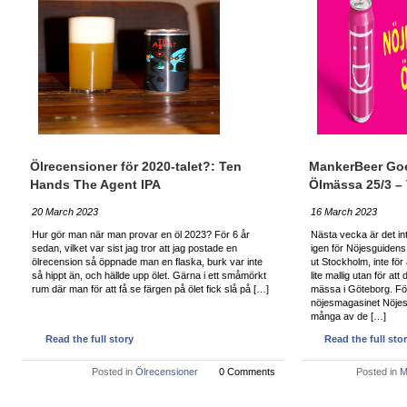
Ölrecensioner för 2020-talet?: Ten
MankerBeer Go
Hands The Agent IPA
Ölmässa 25/3 – V
20 March 2023
16 March 2023
Hur gör man när man provar en öl 2023? För 6 år
Nästa vecka är det in
sedan, vilket var sist jag tror att jag postade en
igen för Nöjesguiden
ölrecension så öppnade man en flaska, burk var inte
ut Stockholm, inte för 
så hippt än, och hällde upp ölet. Gärna i ett småmörkt
lite mallig utan för a
rum där man för att få se färgen på ölet fick slå på […]
mässa i Göteborg. Fö
nöjesmagasinet Nöjesg
många av de […]
Read the full story
Read the full sto
Posted in
Ölrecensioner
0 Comments
Posted in
M