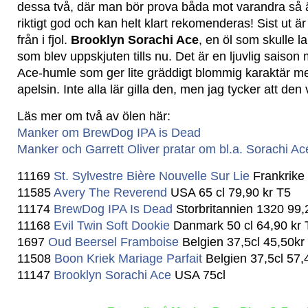
dessa två, där man bör prova båda mot varandra så är
riktigt god och kan helt klart rekomenderas! Sist ut är
från i fjol.
Brooklyn Sorachi Ace
, en öl som skulle l
som blev uppskjuten tills nu. Det är en ljuvlig sais
Ace-humle som ger lite gräddigt blommig karaktär med
apelsin. Inte alla lär gilla den, men jag tycker att den
Läs mer om två av ölen här:
Manker om BrewDog IPA is Dead
Manker och Garrett Oliver pratar om bl.a. Sorachi Ac
11169
St. Sylvestre Bière Nouvelle Sur Lie
Frankrike 
11585
Avery The Reverend
USA 65 cl 79,90 kr T5
11174
BrewDog IPA Is Dead
Storbritannien 1320 99,
11168
Evil Twin Soft Dookie
Danmark 50 cl 64,90 kr 
1697
Oud Beersel Framboise
Belgien 37,5cl 45,50kr
11508
Boon Kriek Mariage Parfait
Belgien 37,5cl 57,
11147
Brooklyn Sorachi Ace
USA 75cl