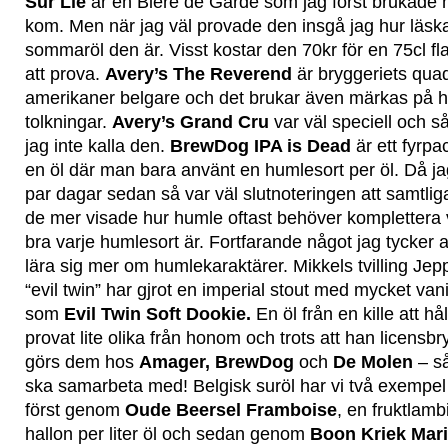
Sur Lie
är en Bière de Garde som jag först brukade 
kom. Men när jag väl provade den insgå jag hur läska
sommaröl den är. Visst kostar den 70kr för en 75cl f
att prova.
Avery’s The Reverend
är bryggeriets quad
amerikaner belgare och det brukar även märkas på h
tolkningar.
Avery’s Grand Cru
var väl speciell och så
jag inte kalla den.
BrewDog IPA is Dead
är ett fyrpac
en öl där man bara använt en humlesort per öl. Då jag
par dagar sedan så var väl slutnoteringen att samtliga
de mer visade hur humle oftast behöver komplettera
bra varje humlesort är. Fortfarande något jag tycker al
lära sig mer om humlekaraktärer. Mikkels tvilling Jep
“evil twin” har gjrot en imperial stout med mycket van
som
Evil Twin Soft Dookie.
En öl från en kille att h
provat lite olika från honom och trots att han licensbry
görs dem hos
Amager, BrewDog
och
De Molen
– så
ska samarbeta med! Belgisk suröl har vi två exempel 
först genom
Oude Beersel Framboise
, en fruktlam
hallon per liter öl och sedan genom
Boon Kriek Mari