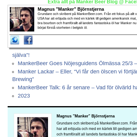
Extra allt på Manker Beer Blog @ Fac
Magnus "Manker" Björnstjerna
Grundare och skribent på MankerBeer.com. Från ett fokus på allt 
USA har att erbjuda och med en kärlek till gedigen amerikansk mat,
bra bourbon och framförallt all landets fantastiska öl har Manker nu
börjat förstå storheten i belgisk öl.
själva”!
MankerBeer Goes Nöjesguidens Ölmässa 25/3 – Vi
Manker Lackar – Eller, “Vi får den ölscen vi fört
Brewing”
MankerBeer Talk: 6 år senare – Vad för ölvärld har
2023
Magnus "Manker" Björnstjerna
Grundare och skribent på MankerBeer.com. Från 
har att erbjuda och med en kärlek till gedigen 
och framförallt all landets fantastiska öl har Man