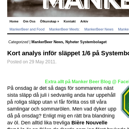
Home
Om Oss
Ölkunskap
»
Kontakt
Arkiv
MankerBeer and Food
MankerBeer Meets:
MankerBeer News
Manker
Categorized |
MankerBeer News
,
Nyheter Systembolaget
Kort analys inför släppet 1/6 på Systemb
Posted on 29 May 2011.
Extra allt på Manker Beer Blog @ Fac
På onsdag är det så dags för sommarens näst
sista släpp då juli i sedvanlig anda har uppehåll
på roliga släpp utan vi får förlita oss till våra
samlingar och sommarölen. Men vad dyker upp
då på onsdag? Enligt mig en rätt bra blandning
av öl. Den alltid lika trevliga
Bière Nouvelle