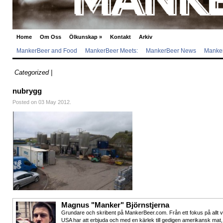
Home
Om Oss
Ölkunskap
»
Kontakt
Arkiv
MankerBeer and Food
MankerBeer Meets:
MankerBeer News
Manker
Categorized |
nubrygg
Posted on 03 May 2012.
Magnus "Manker" Björnstjerna
Grundare och skribent på MankerBeer.com. Från ett fokus på allt 
USA har att erbjuda och med en kärlek till gedigen amerikansk mat,