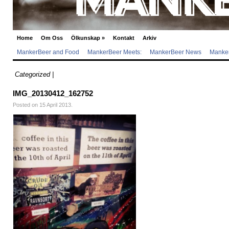
Home
Om Oss
Ölkunskap
»
Kontakt
Arkiv
MankerBeer and Food
MankerBeer Meets:
MankerBeer News
Manker
Categorized |
IMG_20130412_162752
Posted on 15 April 2013.