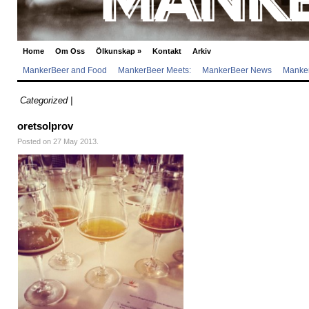
Home
Om Oss
Ölkunskap
»
Kontakt
Arkiv
MankerBeer and Food
MankerBeer Meets:
MankerBeer News
Manker
Categorized |
oretsolprov
Posted on 27 May 2013.