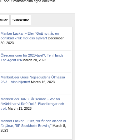
Food: Smaksätt dina egna cocktails
pular
Subscribe
Manker Lackar – Eller “Gott nytt år, en
oönskad kritik mot oss själva”!
December
30, 2023
Ölrecensioner för 2020-talet?: Ten Hands
The Agent IPA
March 20, 2023
MankerBeer Goes Nöjesguidens Ölmässa
25/3 – Vinn biljetter!
March 16, 2023
MankerBeer Talk: 6 år senare – Vad för
ölvärld har vi fått? Del 2. Bland krogar och
troll.
March 13, 2023
Manker Lackar – Eller, “Vi får den ölscen vi
förtjänar, RIP Stockholm Brewing”
March 8,
2023