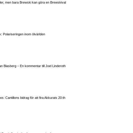
valer, men bara Brewski kan göra en Brewskival
: Polariseringen inom ölvärlden
n Blasberg – En kommentar till Joel Linderoth
 Cantillons bidrag för att fira Akkurats 20:th