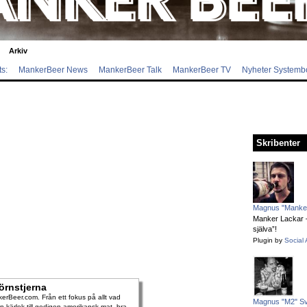
Arkiv
s:
MankerBeer News
MankerBeer Talk
MankerBeer TV
Nyheter Systemb
Skribenter
Magnus "Manker
Manker Lackar – 
själva”!
Plugin by
Social 
örnstjerna
rBeer.com. Från ett fokus på allt vad
Magnus "M2" S
 kärlek till gedigen amerikansk mat, bra