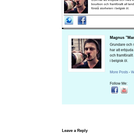
bourbon och framförallt all lan
förstå storheten i belgisk öl.
Magnus "Man
Grundare och s
har att erbjud
och framförallt
i belgisk öl.
More Posts
-
W
Follow Me:
Leave a Reply