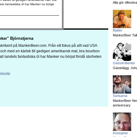
Alla gör ölfesti
dets fantastiska öl har Manker nu börjat
Balder
MankerBeer Talk
ker" Björnstjerna
kribent på MankerBeer.com. Från ett fokus på allt vad USA
a och med en kärlek till gedigen amerikansk mat, bra bourbon
 all landets fantastiska öl har Manker nu börjat förstå storheten
Gästskribenter
Gästinlägg: Joha
ebsite
Surisarna
MankerBeer News:
anniversary
Kristopher