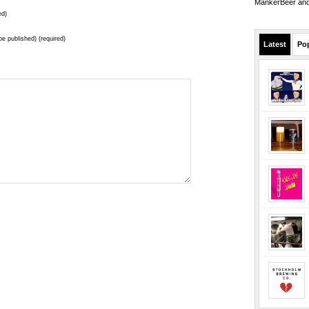
MankerBeer and 
ed)
 be published) (required)
Latest
Po