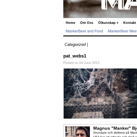
Home
Om Oss
Ölkunskap
»
Kontakt
MankerBeer and Food
MankerBeer Meet
Categorized |
pat_webs1
Posted on 04 June 2013.
Magnus "Manker" Bj
Grundare och skribent på Manke
USA har att erbjuda och med en