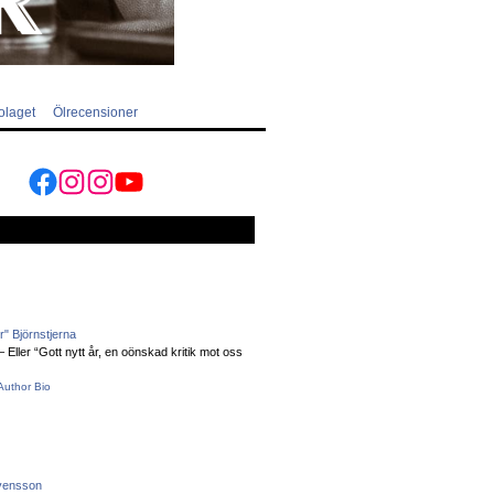
olaget
Ölrecensioner
Facebook
Instagram
Instagram
YouTube
" Björnstjerna
Eller “Gott nytt år, en oönskad kritik mot oss
Author Bio
vensson