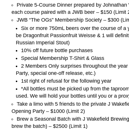
Private 5-Course Dinner prepared by Johnathan 
each course paired with a JWB beer – $150 (Limit 
JWB “The OGs” Membership Society – $300 (Lim
Six or more 750mL beers over the course of a ye
be Dragonfruit Passionfruit Weisse & 1 will defini
Russian Imperial Stout)
10% off future bottle purchases
Special Membership T-Shirt & Glass
2 Members Only surprises throughout the year
Party, special one-off release, etc.)
1st right of refusal for the following year
*All bottles must be picked up from the taproo
used. We will hold your bottles until you or a pro
Take a limo with 5 friends to the private J Wakef
Opening Party – $1000 (Limit 2)
Brew a Seasonal Batch with J Wakefield Brewing
brew the batch) – $2500 (Limit 1)