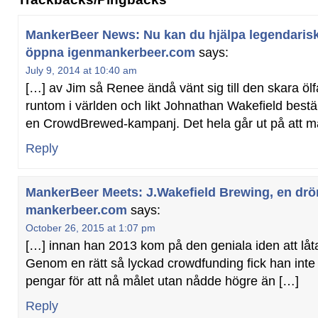
MankerBeer News: Nu kan du hjälpa legendarisk
öppna igenmankerbeer.com
says:
July 9, 2014 at 10:40 am
[…] av Jim så Renee ändå vänt sig till den skara öl
runtom i världen och likt Johnathan Wakefield bestä
en CrowdBrewed-kampanj. Det hela går ut på att man 
Reply
MankerBeer Meets: J.Wakefield Brewing, en drö
mankerbeer.com
says:
October 26, 2015 at 1:07 pm
[…] innan han 2013 kom på den geniala iden att låta 
Genom en rätt så lyckad crowdfunding fick han int
pengar för att nå målet utan nådde högre än […]
Reply