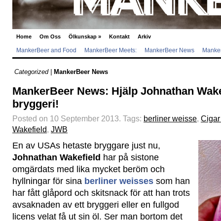
Home
Om Oss
Ölkunskap
»
Kontakt
Arkiv
MankerBeer and Food
MankerBeer Meets:
MankerBeer News
Manker
Categorized |
MankerBeer News
MankerBeer News: Hjälp Johnathan Wakefi
bryggeri!
Posted on 10 September 2013.
Tags:
berliner weisse
,
Cigar
Wakefield
,
JWB
En av USAs hetaste bryggare just nu,
Johnathan Wakefield
har på sistone
omgärdats med lika mycket beröm och
hyllningar för sina
berliner weisses
som han
har fått glåpord och skitsnack för att han trots
avsaknaden av ett bryggeri eller en fullgod
licens velat få ut sin öl. Ser man bortom det