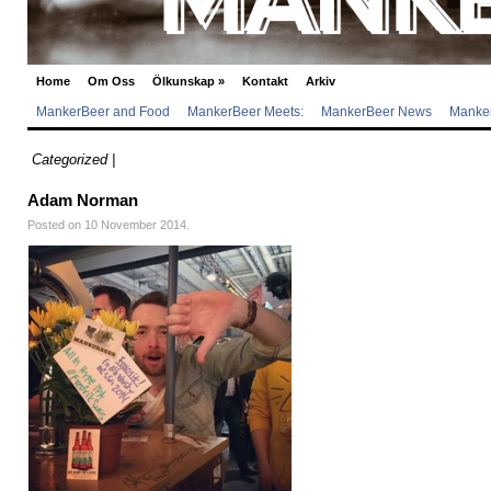
Home
Om Oss
Ölkunskap
»
Kontakt
Arkiv
MankerBeer and Food
MankerBeer Meets:
MankerBeer News
Manker
Categorized |
Adam Norman
Posted on 10 November 2014.