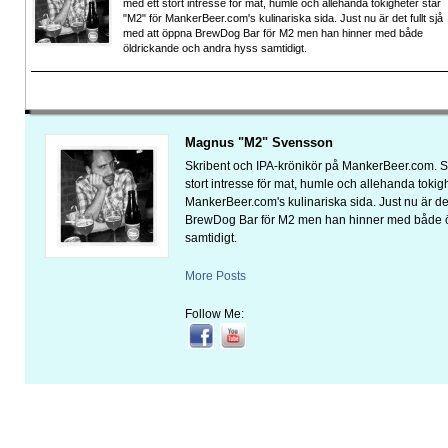
med ett stort intresse för mat, humle och allehanda tokigheter står
"M2" för MankerBeer.com's kulinariska sida. Just nu är det fullt sjå
med att öppna BrewDog Bar för M2 men han hinner med både
öldrickande och andra hyss samtidigt.
Magnus "M2" Svensson
Skribent och IPA-krönikör på MankerBeer.com. 
stort intresse för mat, humle och allehanda tokigh
MankerBeer.com's kulinariska sida. Just nu är det
BrewDog Bar för M2 men han hinner med både ö
samtidigt.
More Posts
Follow Me: