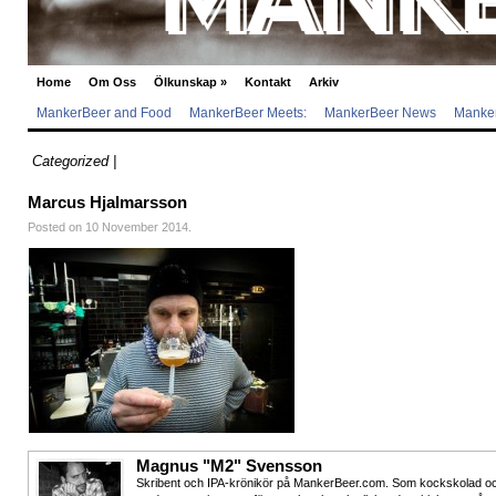
Home
Om Oss
Ölkunskap
»
Kontakt
Arkiv
MankerBeer and Food
MankerBeer Meets:
MankerBeer News
Manker
Categorized |
Marcus Hjalmarsson
Posted on 10 November 2014.
Magnus "M2" Svensson
Skribent och IPA-krönikör på MankerBeer.com. Som kockskolad o