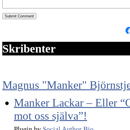
F
Skribenter
Magnus "Manker" Björnstj
Manker Lackar – Eller “Go
mot oss själva”!
Plugin by
Social Author Bio