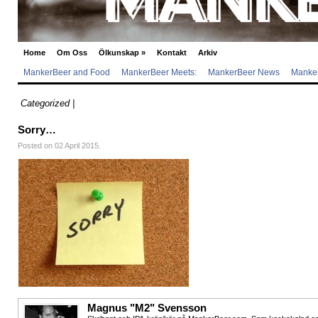
Home
Om Oss
Ölkunskap
»
Kontakt
Arkiv
MankerBeer and Food
MankerBeer Meets:
MankerBeer News
Manker
Categorized |
Sorry…
Posted on 02 April 2015.
Magnus "M2" Svensson