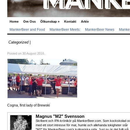
Home
Om Oss
Ölkunskap
»
Kontakt
Arkiv
MankerBeer and Food
MankerBeer Meets:
MankerBeer News
Manker
Categorized |
Posted on 30 August 2016.
Cogna, first lady of Brewski
Magnus "M2" Svensson
Skribent och IPA-krönikör på MankerBeer.com. Som kockskolad o
med ett stort intresse för mat, humle och allehanda tokigheter står
"M2" för MankerBeer.com's kulinariska sida. Just nu är det fullt sjå