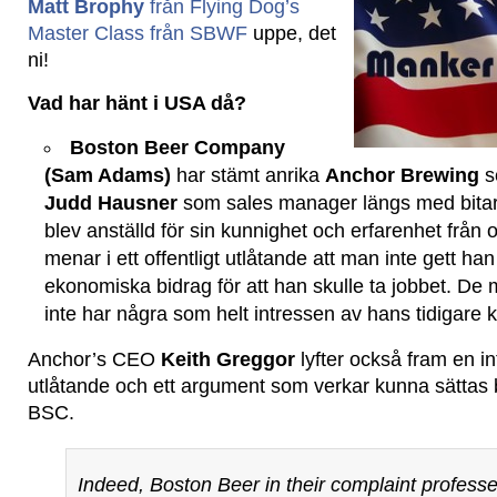
Matt Brophy
från Flying Dog’s
Mas
ter Class från SBWF
uppe, det
ni!
Vad har hänt i USA då?
Boston Beer Company
(Sam Adams)
har stämt anrika
Anchor Brewing
s
Judd Hausner
som sales manager längs med bitar
blev anställd för sin kunnighet och erfarenhet frå
menar i ett offentligt utlåtande att man inte gett h
ekonomiska bidrag för att han skulle ta jobbet. De
inte har några som helt intressen av hans tidigar
Anchor’s CEO
Keith Greggor
lyfter också fram en in
utlåtande och ett argument som verkar kunna sättas 
BSC.
Indeed, Boston Beer in their complaint profess