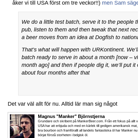
åker vi till USA först om tre veckor!!)
men Sam säg
We do a little test batch, serve it to the people 
pub, listen to them and then tweak that next re
a beer moves from an idea at Dogfish to national
That’s what will happen with URKontinent. We’ll 
batch ready to serve in about a month [now – v
month ago] and then if people dig it, we’ll put it 
about four months after that
Det var väl allt för nu. Alltid lär man sig något
Magnus "Manker" Björnstjerna
Grundare och skribent på MankerBeer.com. Från ett fokus på allt 
USA har att erbjuda och med en kärlek till gedigen amerikansk mat,
bra bourbon och framförallt all landets fantastiska öl har Manker nu
börjat förstå storheten i belgisk öl.