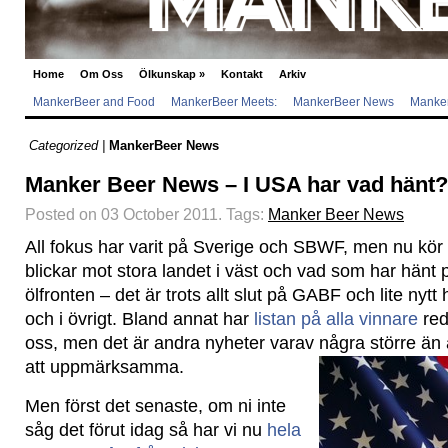
Home
Om Oss
Ölkunskap
»
Kontakt
Arkiv
MankerBeer and Food
MankerBeer Meets:
MankerBeer News
Manker
Categorized |
MankerBeer News
Manker Beer News – I USA har vad hänt?
Posted on 03 October 2011.
Tags:
Manker Beer News
All fokus har varit på Sverige och SBWF, men nu kör v
blickar mot stora landet i väst och vad som har hän
ölfronten – det är trots allt slut på GABF och lite nytt
och i övrigt. Bland annat har
listan på alla vinnare
red
oss, men det är andra nyheter varav några större än
att uppmärksamma.
Men först det senaste, om ni inte
såg det förut idag så har vi nu
hela