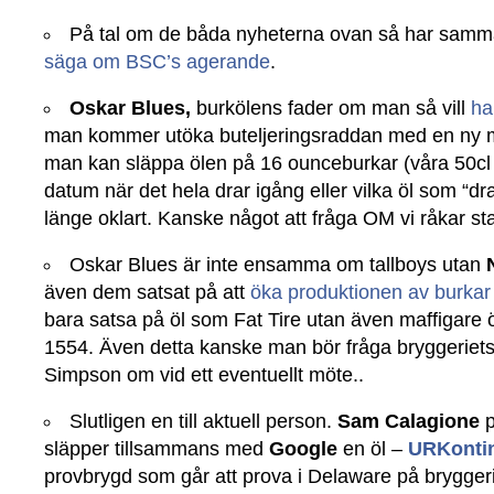
På tal om de båda nyheterna ovan så har sa
säga om BSC’s agerande
.
Oskar Blues,
burkölens fader om man så vill
ha
man kommer utöka buteljeringsraddan med en ny m
man kan släppa ölen på 16 ounceburkar (våra 50cl 
datum när det hela drar igång eller vilka öl som “dr
länge oklart. Kanske något att fråga OM vi råkar st
Oskar Blues är inte ensamma om tallboys utan
även dem satsat på att
öka produktionen av burkar
bara satsa på öl som Fat Tire utan även maffigare 
1554. Även detta kanske man bör fråga bryggeriet
Simpson om vid ett eventuellt möte..
Slutligen en till aktuell person.
Sam Calagione
släpper tillsammans med
Google
en öl –
URKonti
provbrygd som går att prova i Delaware på brygger