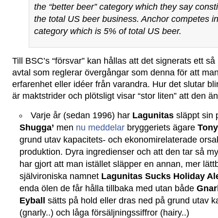
the “better beer” category which they say const
the total US beer business. Anchor competes in 
category which is 5% of total US beer.
Till BSC’s “försvar” kan hållas att det signerats ett s
avtal som reglerar övergångar som denna för att man
erfarenhet eller idéer från varandra. Hur det slutar bl
är maktstrider och plötsligt visar “stor liten” att den än
Varje år (sedan 1996) har
Lagunitas
släppt sin 
Shugga’
men
nu meddelar
bryggeriets ägare
Tony
grund utav kapacitets- och ekonomirelaterade orsake
produktion. Dyra ingredienser och att den tar så myc
har gjort att man istället släpper en annan, mer lät
självironiska namnet
Lagunitas Sucks Holiday Al
enda ölen de får hålla tillbaka med utan både
Gnar
Eyball
sätts på hold eller dras ned på grund utav ka
(gnarly..) och låga försäljningssiffror (hairy..)