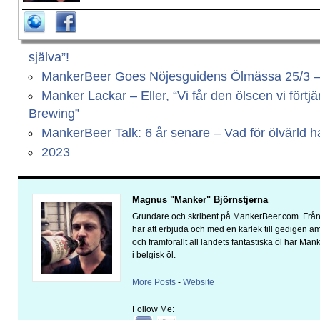
själva”!
MankerBeer Goes Nöjesguidens Ölmässa 25/3 – Vi
Manker Lackar – Eller, “Vi får den ölscen vi fört
Brewing”
MankerBeer Talk: 6 år senare – Vad för ölvärld har
2023
Magnus "Manker" Björnstjerna
Grundare och skribent på MankerBeer.com. Från 
har att erbjuda och med en kärlek till gedigen 
och framförallt all landets fantastiska öl har Man
i belgisk öl.
More Posts
-
Website
Follow Me: