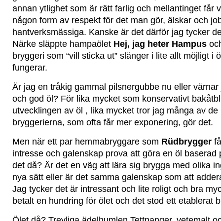
annan ytlighet som är rätt farlig och mellantinget får
någon form av respekt för det man gör, älskar och j
hantverksmässiga. Kanske är det därför jag tycker det 
Närke släppte hampaölet
Hej, jag heter Hampus
och
bryggeri som “vill sticka ut” slänger i lite allt möjligt i 
fungerar.
Är jag en tråkig gammal pilsnergubbe nu eller värnar
och god öl? För lika mycket som konservativt bakåt
utvecklingen av öl , lika mycket tror jag många av d
bryggerierna, som ofta får mer exponering, gör det.
Men när ett par hemmabryggare som
Rüdbrygger
få
intresse och galenskap prova att göra en öl baserad 
det då? Är det en väg att lära sig brygga med olika in
nya sätt eller är det samma galenskap som att addera
Jag tycker det är intressant och lite roligt och bra m
betalt en hundring för ölet och det stod ett etablerat 
Ölet då? Trevliga ädelhumlen Tettnanger, vetemalt oc