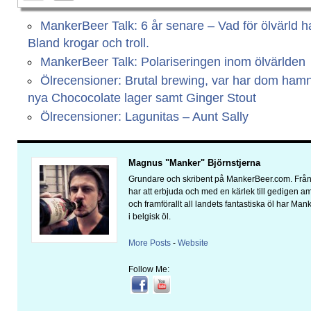
MankerBeer Talk: 6 år senare – Vad för ölvärld har
Bland krogar och troll.
MankerBeer Talk: Polariseringen inom ölvärlden
Ölrecensioner: Brutal brewing, var har dom ham
nya Chococolate lager samt Ginger Stout
Ölrecensioner: Lagunitas – Aunt Sally
Magnus "Manker" Björnstjerna
Grundare och skribent på MankerBeer.com. Från 
har att erbjuda och med en kärlek till gedigen 
och framförallt all landets fantastiska öl har Man
i belgisk öl.
More Posts
-
Website
Follow Me: