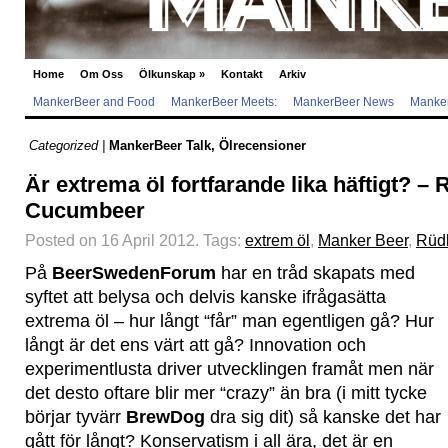
Home
Om Oss
Ölkunskap
»
Kontakt
Arkiv
MankerBeer and Food
MankerBeer Meets:
MankerBeer News
Manker
Categorized |
MankerBeer Talk
,
Ölrecensioner
Är extrema öl fortfarande lika häftigt? –
Cucumbeer
Posted on 16 April 2012.
Tags:
extrem öl
,
Manker Beer
,
Rüd
På
BeerSwedenForum
har en tråd skapats med
syftet att belysa och delvis kanske ifrågasätta
extrema öl – hur långt “får” man egentligen gå? Hur
långt är det ens värt att gå? Innovation och
experimentlusta driver utvecklingen framåt men när
det desto oftare blir mer “crazy” än bra (i mitt tycke
börjar tyvärr
BrewDog
dra sig dit) så kanske det har
gått för långt? Konservatism i all ära, det är en