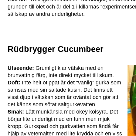
grunden till ölet och är del 1 i killarnas “experimentse
sällskap av andra underligheter.
Rüdbrygger Cucumbeer
Utseende:
Grumligt klar vätska med en
brunvattnig färg, inte direkt mycket till skum.
Doft:
Inte helt otippat är det “vanlig” gurka som
samsas med sin saltade kusin. Det finns ett
visst djup i vätskan som är oväntat och gör att
det känns som sötat saltgurkevatten.
Smak:
Lätt munkänsla med okey kolsyra. Det
börjar lite underligt med en tunn men mjuk
kropp. Gurkspad och gurkvatten som ändå får
hjälp av vetemalten med lite krydda och en viss