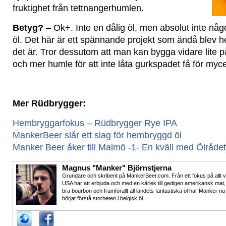
fruktighet från tettnangerhumlen.
Betyg?
– Ok+. Inte en dålig öl, men absolut inte något
öl. Det här är ett spännande projekt som ändå blev hel
det är. Tror dessutom att man kan bygga vidare lite 
och mer humle för att inte låta gurkspadet få för my
Mer Rüdbrygger:
Hembryggarfokus – Rüdbrygger Rye IPA
MankerBeer slår ett slag för hembryggd öl
Manker Beer åker till Malmö -1- En kväll med Ölrådet
Magnus "Manker" Björnstjerna
Grundare och skribent på MankerBeer.com. Från ett fokus på allt 
USA har att erbjuda och med en kärlek till gedigen amerikansk mat,
bra bourbon och framförallt all landets fantastiska öl har Manker nu
börjat förstå storheten i belgisk öl.