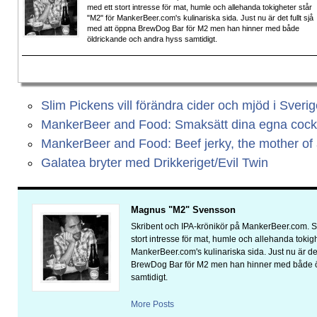
med ett stort intresse för mat, humle och allehanda tokigheter står
"M2" för MankerBeer.com's kulinariska sida. Just nu är det fullt sjå
med att öppna BrewDog Bar för M2 men han hinner med både
öldrickande och andra hyss samtidigt.
Slim Pickens vill förändra cider och mjöd i Sveri
MankerBeer and Food: Smaksätt dina egna cockt
MankerBeer and Food: Beef jerky, the mother of 
Galatea bryter med Drikkeriget/Evil Twin
Magnus "M2" Svensson
Skribent och IPA-krönikör på MankerBeer.com. 
stort intresse för mat, humle och allehanda tokigh
MankerBeer.com's kulinariska sida. Just nu är det
BrewDog Bar för M2 men han hinner med både ö
samtidigt.
More Posts