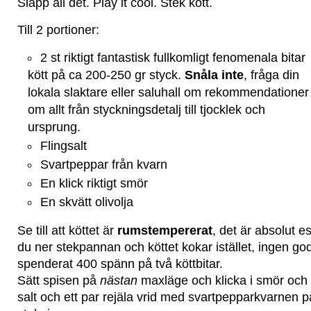
Släpp all det. Play it cool. Stek kött.
Till 2 portioner:
2 st riktigt fantastisk fullkomligt fenomenala bitar
kött på ca 200-250 gr styck.
Snåla inte
, fråga din
lokala slaktare eller saluhall om rekommendationer
om allt från styckningsdetalj till tjocklek och
ursprung.
Flingsalt
Svartpeppar från kvarn
En klick riktigt smör
En skvätt olivolja
Se till att köttet är
rumstempererat
, det är absolut es
du ner stekpannan och köttet kokar istället, ingen g
spenderat 400 spänn på två köttbitar.
Sätt spisen på
nästan
maxläge och klicka i smör och o
salt och ett par rejäla vrid med svartpepparkvarnen 