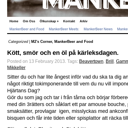
Home
Om Oss
Ölkunskap
»
Kontakt
Arkiv
MankerBeer and Food
MankerBeer Meets:
MankerBeer News
Manker
Categorized |
M2's Corner
,
MankerBeer and Food
Kött, smör och en öl på kärleksdagen.
Posted on 13 February 2013.
Tags:
Beavertown
,
Brill
,
Gamm
Mikkeller
Sitter du och har lite ångest inför vad du ska ta dig a
något riktigt tokimponerande till vem du nu vill impon
Hjärtans Dag?
Gör du som jag och tar i från tårna och börjar förber
med din 3rätters och såklart ett par amouse bouche,
smaksätter, provlagar igen, misslyckas med ankconf
bisquen och får inte tiden eller spisplattor att räcka til