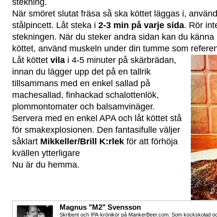
stekning.
När smöret slutat fräsa så ska köttet läggas i, använ
stålpincett. Låt steka i
2-3 min på varje sida
. Rör int
stekningen. När du steker andra sidan kan du känna l
köttet, använd muskeln under din tumme som refere
Låt köttet
vila
i 4-5 minuter på skärbrädan,
innan du lägger upp det på en tallrik
tillsammans med en enkel sallad på
machesallad, finhackad schalottenlök,
plommontomater och balsamvinäger.
Servera med en enkel APA och låt köttet stå
för smakexplosionen. Den fantasifulle väljer
såklart
Mikkeller/Brill K:rlek
för att förhöja
kvällen ytterligare
Nu är du hemma.
Magnus "M2" Svensson
Skribent och IPA-krönikör på MankerBeer.com. Som kockskolad o