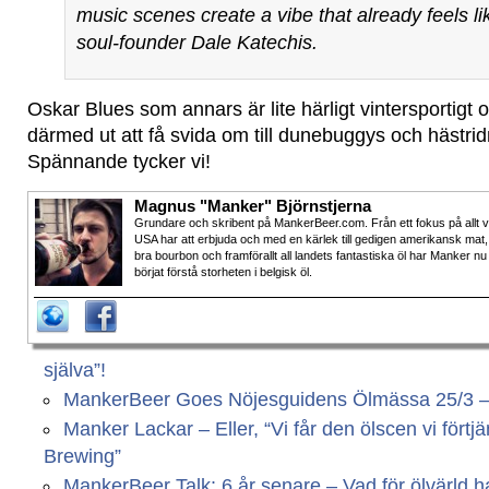
music scenes create a vibe that already feels l
soul-founder Dale Katechis.
Oskar Blues som annars är lite härligt vintersportigt 
därmed ut att få svida om till dunebuggys och hästrid
Spännande tycker vi!
Magnus "Manker" Björnstjerna
Grundare och skribent på MankerBeer.com. Från ett fokus på allt 
USA har att erbjuda och med en kärlek till gedigen amerikansk mat,
bra bourbon och framförallt all landets fantastiska öl har Manker nu
börjat förstå storheten i belgisk öl.
själva”!
MankerBeer Goes Nöjesguidens Ölmässa 25/3 – Vi
Manker Lackar – Eller, “Vi får den ölscen vi fört
Brewing”
MankerBeer Talk: 6 år senare – Vad för ölvärld har