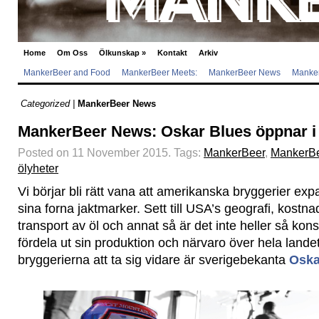
Home
Om Oss
Ölkunskap
»
Kontakt
Arkiv
MankerBeer and Food
MankerBeer Meets:
MankerBeer News
Manker
Categorized |
MankerBeer News
MankerBeer News: Oskar Blues öppnar i
Posted on 11 November 2015.
Tags:
MankerBeer
,
MankerB
ölyheter
Vi börjar bli rätt vana att amerikanska bryggerier ex
sina forna jaktmarker. Sett till USA’s geografi, kostna
transport av öl och annat så är det inte heller så kons
fördela ut sin produktion och närvaro över hela lande
bryggerierna att ta sig vidare är sverigebekanta
Oska