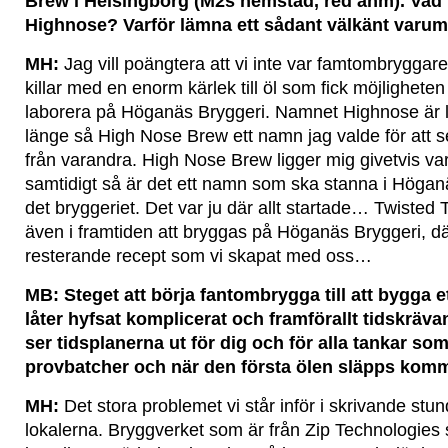
Brew i Helsingborg (M2s hemstad, red anm). Va
Highnose? Varför lämna ett sådant välkänt varu
MH:
Jag vill poängtera att vi inte var famtombryggar
killar med en enorm kärlek till öl som fick möjligheten
laborera på Höganäs Bryggeri. Namnet Highnose är l
länge så High Nose Brew ett namn jag valde för att
från varandra. High Nose Brew ligger mig givetvis v
samtidigt så är det ett namn som ska stanna i Höganäs
det bryggeriet. Det var ju där allt startade… Twiste
även i framtiden att bryggas på Höganäs Bryggeri, dä
resterande recept som vi skapat med oss…
MB: Steget att börja fantombrygga till att bygga e
låter hyfsat komplicerat och framförallt tidskräva
ser tidsplanerna ut för dig och för alla tankar so
provbatcher och när den första ölen släpps komm
MH:
Det stora problemet vi står inför i skrivande stun
lokalerna. Bryggverket som är från Zip Technologies s