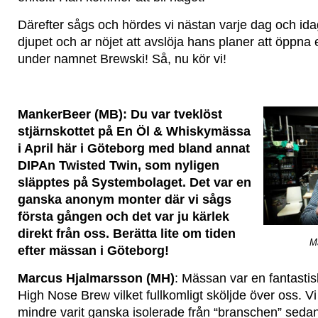
Därefter sågs och hördes vi nästan varje dag och idag
djupet och ar nöjet att avslöja hans planer att öppna 
under namnet Brewski! Så, nu kör vi!
MankerBeer (MB): Du var tveklöst
stjärnskottet på En Öl & Whiskymässa
i April här i Göteborg med bland annat
DIPAn Twisted Twin, som nyligen
släpptes på Systembolaget. Det var en
ganska anonym monter där vi sågs
första gången och det var ju kärlek
direkt från oss. Berätta lite om tiden
M
efter mässan i Göteborg!
Marcus Hjalmarsson (MH)
: Mässan var en fantasti
High Nose Brew vilket fullkomligt sköljde över oss. V
mindre varit ganska isolerade från “branschen” sedan