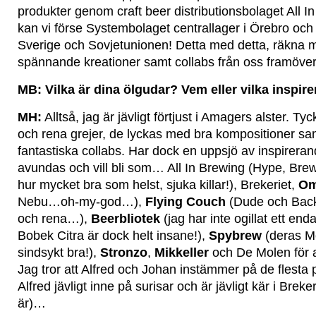
produkter genom craft beer distributionsbolaget All I
kan vi förse Systembolaget centrallager i Örebro oc
Sverige och Sovjetunionen! Detta med detta, räkna m
spännande kreationer samt collabs från oss framöver
MB: Vilka är dina ölgudar? Vem eller vilka inspir
MH:
Alltså, jag är jävligt förtjust i Amagers alster. Ty
och rena grejer, de lyckas med bra kompositioner sam
fantastiska collabs. Har dock en uppsjö av inspirera
avundas och vill bli som… All In Brewing (Hype, Br
hur mycket bra som helst, sjuka killar!), Brekeriet,
Om
Nebu…oh-my-god…),
Flying Couch
(Dude och Backy
och rena…),
Beerbliotek
(jag har inte ogillat ett end
Bobek Citra är dock helt insane!),
Spybrew
(deras Mo
sindsykt bra!),
Stronzo
,
Mikkeller
och De Molen för 
Jag tror att Alfred och Johan instämmer på de flesta 
Alfred jävligt inne på surisar och är jävligt kär i Breker
är)…