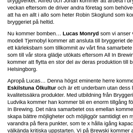
bryggverket. Alfred och Johan kommer att arbeta i bry
veckan eftersom de driver andra företag som behöver
att ha en allt i allo som heter Robin Skoglund som ko
bryggeriet på heltid.
Nu kommer bomben…
Lucas Monryd
som vi anser v
modell Tjernobyl kommer att ansluta till bryggeriet d
ett kärleksbarn som tillkommit av vårt fina samarbet
som till vår stora glädje utökats eftersom All In Brewi
kommer att flytta en stor del av deras produktion till b
Helsingborg.
Apropå Lucas… Denna högst eminente herre kommer
Eskilstuna Ölkultur
och är ett underbarn utan dess li
kvalitetssäkra produkter. Med utbildning från Brygger
Ludvika kommer han kommer bli en enorm tillgång fö
In Brewing. Det nära samarbetet oss emellan kommer
skapa bättre möjligheter och möjliggör samtidigt en n
varandra på flera punkter, som te x hålla igång kapac
välkända kritiska uppstarten. Vi på Brewski kommer a