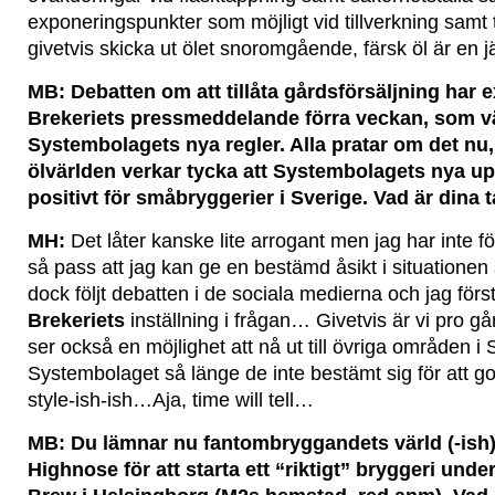
exponeringspunkter som möjligt vid tillverkning samt t
givetvis skicka ut ölet snoromgående, färsk öl är en j
MB: Debatten om att tillåta gårdsförsäljning har e
Brekeriets pressmeddelande förra veckan, som v
Systembolagets nya regler. Alla pratar om det nu,
ölvärlden verkar tycka att Systembolagets nya upp
positivt för småbryggerier i Sverige. Vad är dina 
MH:
Det låter kanske lite arrogant men jag har inte fö
så pass att jag kan ge en bestämd åsikt i situationen
dock följt debatten i de sociala medierna och jag för
Brekeriets
inställning i frågan… Givetvis är vi pro gå
ser också en möjlighet att nå ut till övriga områden 
Systembolaget så länge de inte bestämt sig för att go 
style-ish-ish…Aja, time will tell…
MB: Du lämnar nu fantombryggandets värld (-ish
Highnose för att starta ett “riktigt” bryggeri un