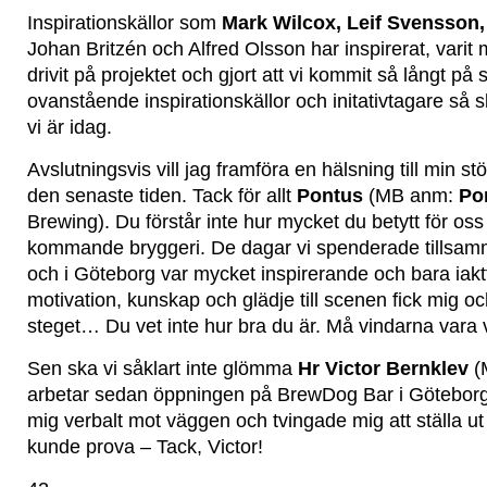
Inspirationskällor som
Mark Wilcox, Leif Svensson
Johan Britzén och Alfred Olsson har inspirerat, varit
drivit på projektet och gjort att vi kommit så långt på s
ovanstående inspirationskällor och initativtagare så sku
vi är idag.
Avslutningsvis vill jag framföra en hälsning till min stö
den senaste tiden. Tack för allt
Pontus
(MB anm:
Po
Brewing). Du förstår inte hur mycket du betytt för oss 
kommande bryggeri. De dagar vi spenderade tillsa
och i Göteborg var mycket inspirerande och bara iakt
motivation, kunskap och glädje till scenen fick mig och
steget… Du vet inte hur bra du är. Må vindarna vara v
Sen ska vi såklart inte glömma
Hr Victor Bernklev
(
arbetar sedan öppningen på BrewDog Bar i Göteborg
mig verbalt mot väggen och tvingade mig att ställa ut 
kunde prova – Tack, Victor!