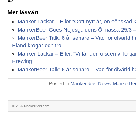
42
Mer läsvärt
Manker Lackar – Eller “Gott nytt år, en oönskad kr
MankerBeer Goes Nöjesguidens Ölmässa 25/3 – Vi
MankerBeer Talk: 6 år senare – Vad för ölvärld har
Bland krogar och troll.
Manker Lackar – Eller, “Vi får den ölscen vi fört
Brewing”
MankerBeer Talk: 6 år senare – Vad för ölvärld har
Posted in
MankerBeer News
,
MankerBee
© 2026 MankerBeer.com.