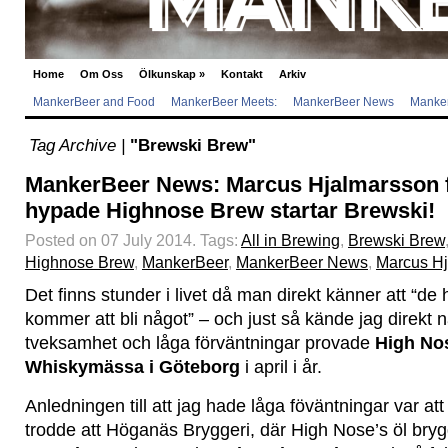
Home
Om Oss
Ölkunskap
»
Kontakt
Arkiv
MankerBeer and Food
MankerBeer Meets:
MankerBeer News
Manker
Tag Archive |
"Brewski Brew"
MankerBeer News: Marcus Hjalmarsson 
hypade Highnose Brew startar Brewski!
Posted on 07 July 2014.
Tags:
All in Brewing
,
Brewski Brew
Highnose Brew
,
MankerBeer
,
MankerBeer News
,
Marcus H
Det finns stunder i livet då man direkt känner att “de
kommer att bli något” – och just så kände jag direkt 
tveksamhet och låga förväntningar provade
High No
Whiskymässa i Göteborg
i april i år.
Anledningen till att jag hade låga föväntningar var att j
trodde att Höganäs Bryggeri, där High Nose’s öl bryg