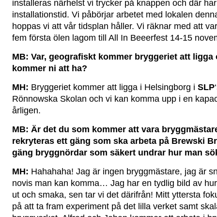
installeras närhelst vi trycker på knappen och där har
installationstid. Vi påbörjar arbetet med lokalen den
hoppas vi att vår tidsplan håller. Vi räknar med att va
fem första ölen lagom till All In Beeerfest 14-15 nove
MB: Var, geografiskt kommer bryggeriet att ligga 
kommer ni att ha?
MH:
Bryggeriet kommer att ligga i Helsingborg i
SLP
Rönnowska Skolan och vi kan komma upp i en kapacit
årligen.
MB: Är det du som kommer att vara bryggmästare 
rekryteras ett gäng som ska arbeta på Brewski Br
gäng bryggnördar som säkert undrar hur man sök
MH:
Hahahaha! Jag är ingen bryggmästare, jag är sn
novis man kan komma… Jag har en tydlig bild av hur ja
ut och smaka, sen tar vi det därifrån! Mitt yttersta f
på att ta fram experiment på det lilla verket samt ska