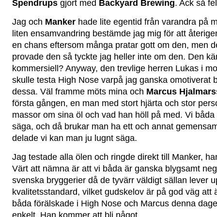
Spendrups
gjort med
Backyard Brewing
. Ack så fe
Jag och
Manker
hade lite egentid från varandra på
liten ensamvandring bestämde jag mig för att återig
en chans eftersom många pratar gott om den, men d
provade den så tyckte jag heller inte om den. Den kä
kommersiell? Anyway, den trevlige herren Lukas i mon
skulle testa High Nose varpå jag ganska omotiverat bö
dessa. Väl framme möts mina och
Marcus Hjalmar
första gången, en man med stort hjärta och stor per
massor om sina öl och vad han höll på med. Vi båda 
säga, och då brukar man ha ett och annat gemensamt
delade vi kan man ju lugnt säga.
Jag testade alla ölen och ringde direkt till Manker, h
Värt att nämna är att vi båda är ganska blygsamt negati
svenska bryggerier då de tyvärr väldigt sällan lever up
kvalitetsstandard, vilket gudskelov är på god väg att 
båda förälskade i High Nose och Marcus denna dagen
enkelt. Han kommer att bli något.