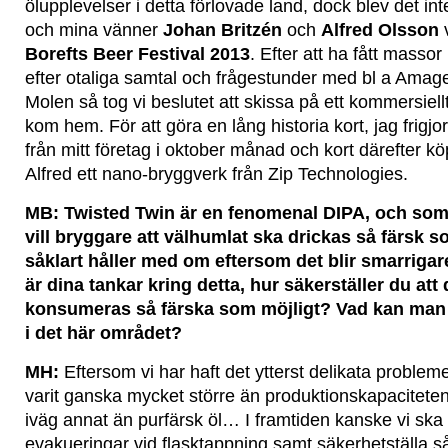
ölupplevelser i detta förlovade land, dock blev det inte
och mina vänner
Johan Britzén
och
Alfred Olsson
Borefts Beer Festival 2013
. Efter att ha fått masso
efter otaliga samtal och frågestunder med bl a Amage
Molen så tog vi beslutet att skissa på ett kommersiellt
kom hem. För att göra en lång historia kort, jag frigjo
från mitt företag i oktober månad och kort därefter k
Alfred ett nano-bryggverk från Zip Technologies.
MB: Twisted Twin är en fenomenal DIPA, och som
vill bryggare att välhumlat ska drickas så färsk so
såklart håller med om eftersom det blir smarrigar
är dina tankar kring detta, hur säkerställer du att
konsumeras så färska som möjligt? Vad kan man
i det här området?
MH:
Eftersom vi har haft det ytterst delikata problem
varit ganska mycket större än produktionskapaciteten 
iväg annat än purfärsk öl… I framtiden kanske vi ska 
evakueringar vid flasktappning samt säkerhetställa s