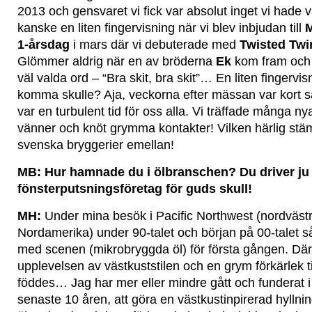
2013 och gensvaret vi fick var absolut inget vi hade vä
kanske en liten fingervisning när vi blev inbjudan till
M
1-årsdag
i mars där vi debuterade med
Twisted Twi
Glömmer aldrig när en av bröderna
Ek
kom fram och 
väl valda ord – “Bra skit, bra skit”… En liten fingervi
komma skulle? Aja, veckorna efter mässan var kort s
var en turbulent tid för oss alla. Vi träffade många n
vänner och knöt grymma kontakter! Vilken härlig st
svenska bryggerier emellan!
MB: Hur hamnade du i ölbranschen? Du driver ju 
fönsterputsningsföretag för guds skull!
MH:
Under mina besök i Pacific Northwest (nordväst
Nordamerika) under 90-talet och början på 00-talet s
med scenen (mikrobryggda öl) för första gången. Där 
upplevelsen av västkuststilen och en grym förkärlek ti
föddes… Jag har mer eller mindre gått och funderat 
senaste 10 åren, att göra en västkustinpirerad hyllning