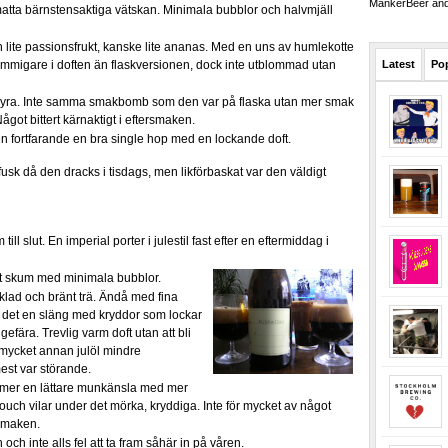
MankerBeer and 
e matta bärnstensaktiga vätskan. Minimala bubblor och halvmjäll
h lite passionsfrukt, kanske lite ananas. Med en uns av humlekotte
lommigare i doften än flaskversionen, dock inte utblommad utan
Latest
Po
yra. Inte samma smakbomb som den var på flaska utan mer smak
ågot bittert kärnaktigt i eftersmaken.
en fortfarande en bra single hop med en lockande doft.
usk då den dracks i tisdags, men likförbaskat var den väldigt
ll slut. En imperial porter i julestil fast efter en eftermiddag i
llt skum med minimala bubblor.
klad och bränt trä. Ändå med fina
r det en släng med kryddor som lockar
efära. Trevlig varm doft utan att bli
r mycket annan julöl mindre
est var störande.
mmer en lättare munkänsla med mer
dtouch vilar under det mörka, kryddiga. Inte för mycket av något
smaken.
ch inte alls fel att ta fram såhär in på våren.