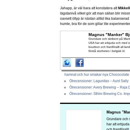
Jahapp, är väl bara att konstatera att
Mikkel
lägstanivå vilket gör att man sällan blir mi
oavsett öltyp är nästan alltid lika balanserad
humle, bra för de som gillar lite experimenter
Magnus "Manker" Bj
Grundare och skribent på Manke
USA har att erbjuda och med en
bourbon och framförallt all lan
förstå storheten i belgisk öl.
hamnat och hur smakar nya Chococolate 
Ölrecensioner: Lagunitas – Aunt Sally
Ölrecensioner: Avery Brewing – Raja 
Ölrecensioner: Sthlm Brewing Co. Impe
Magnus "Man
Grundare och s
har att erbjud
och framförallt