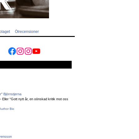
olaget
Ölrecensioner
Facebook
Instagram
Instagram
YouTube
" Björnstjerna
Eller “Gott nytt år, en oönskad kritik mot oss
Author Bio
vensson