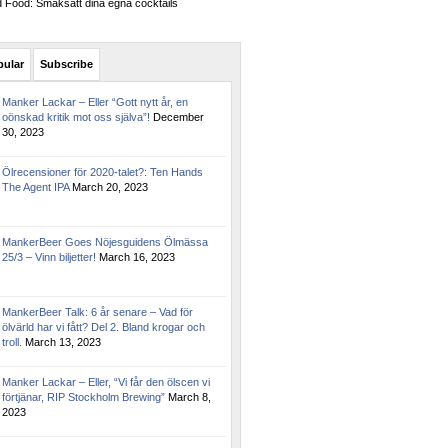
Food: Smaksätt dina egna cocktails
pular
Subscribe
Manker Lackar – Eller “Gott nytt år, en
oönskad kritik mot oss själva”!
December
30, 2023
Ölrecensioner för 2020-talet?: Ten Hands
The Agent IPA
March 20, 2023
MankerBeer Goes Nöjesguidens Ölmässa
25/3 – Vinn biljetter!
March 16, 2023
MankerBeer Talk: 6 år senare – Vad för
ölvärld har vi fått? Del 2. Bland krogar och
troll.
March 13, 2023
Manker Lackar – Eller, “Vi får den ölscen vi
förtjänar, RIP Stockholm Brewing”
March 8,
2023