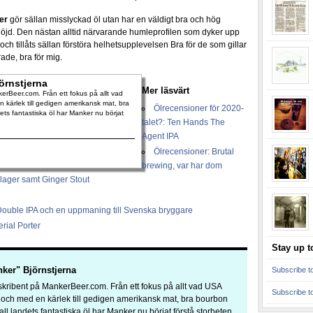
ler
gör sällan misslyckad öl utan har en väldigt bra och hög
ssnöjd. Den nästan alltid närvarande humleprofilen som dyker upp
 och tillåts sällan förstöra helhetsupplevelsen Bra för de som gillar
ade, bra för mig.
örnstjerna
Mer läsvärt
rBeer.com. Från ett fokus på allt vad
 kärlek till gedigen amerikansk mat, bra
Ölrecensioner för 2020-
dets fantastiska öl har Manker nu börjat
talet?: Ten Hands The
Agent IPA
Ölrecensioner: Brutal
brewing, var har dom
lager samt Ginger Stout
Double IPA och en uppmaning till Svenska bryggare
rial Porter
ker" Björnstjerna
kribent på MankerBeer.com. Från ett fokus på allt vad USA
a och med en kärlek till gedigen amerikansk mat, bra bourbon
 all landets fantastiska öl har Manker nu börjat förstå storheten