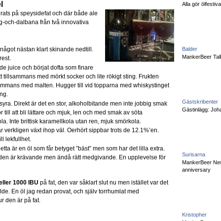
l
Alla gör ölfesti
grats på speysidefat och där
både ale
rg-och-dalbana från två innovativa
got nästan klart skinande nedtill.
Balder
MankerBeer Talk
rest.
ande juice och börjat dofta som finare
t tillsammans med mörkt socker och lite rökigt sting. Frukten
lsammans med malten. Hugger till vid topparna med whiskystinget
ing.
Gästskribenter
ra. Direkt är det en stor, alkoholbitande men inte jobbig smak
Gästinlägg: Joha
 till att bli lättare och mjuk, len och med smak av söta
. Inte brittisk karamellkola utan ren, mjuk smörkola.
erkligen växt ihop väl. Oerhört sippbar trots de 12.1%’en.
l lekfullhet.
ta är en öl som får betyget ”bäst” men som har det lilla extra.
Surisarna
den är krävande men ändå rätt medgivande. En upplevelse för
MankerBeer News:
anniversary
eller 1000 IBU
på fat, den var såklart slut nu men istället var det
lde. En öl jag redan provat, och själv torrhumlat med
 den är på fat.
Kristopher