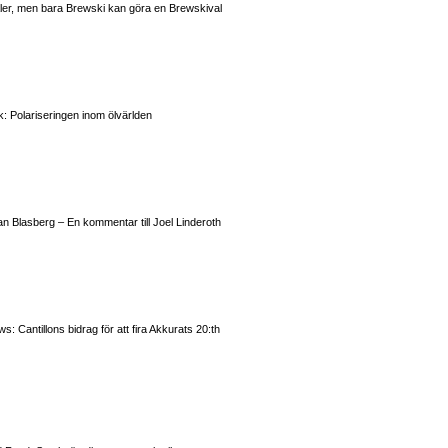
valer, men bara Brewski kan göra en Brewskival
: Polariseringen inom ölvärlden
n Blasberg – En kommentar till Joel Linderoth
 Cantillons bidrag för att fira Akkurats 20:th