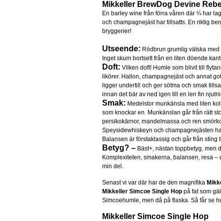
Mikkeller BrewDog Devine Rebe
En barley wine från förra våren där ¼ har la
och champagnejäst har tillsatts. En riktig be
bryggerier!
Utseende:
Rödbrun grumlig vätska med nå
Inget skum bortsett från en liten döende kant
Doft:
Vilken doft! Humle som blivit till flyt
likörer. Hallon, champagnejäst och annat got
ligger undertill och ger sötma och smak til
innan det bär av ned igen till en len fin njutn
Smak:
Medelstor munkänsla med liten kolsy
som knockar en. Munkänslan går från rätt stor
persikokärnor, mandelmassa och ren smörkola
Speysidewhiskeyn och champagnejästen har v
Balansen är förstaklassig och går från sting til
Betyg? –
Bäst+, nästan toppbetyg, men det
Komplexiteten, smakerna, balansen, resa – 
min del.
Senast vi var där har de den magnifika
Mikk
Mikkeller Simcoe Single Hop
på fat som gäl
Simcoehumle, men då på flaska. Så får se hur
Mikkeller Simcoe Single Hop