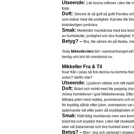
Utseende:
Lite bruna reflexer i den lit
topp.
Doft:
Simcoe är så gott så gott! Persika oc
som bidrar med lite jordighet. Kanske lite b
bokstavligen jordnära.
Smak:
Medelstor munkänsla med bra kols
av humlekotte, jordighet och dov fruktighet. N
Betyg? –
Bra, lite sämre än på flaska, m
Sista
Mikkellerölen
blir i sammanhanget ett f
trevlig och bör bli omnämnd nu.
Mikkeller Fra & Til
Kvar från i julas så fick denna nu komma fram ti
solen? Varför inte?
Utseende:
Ljusbrun vätska och rätt mjä
Doft:
Bränt och mörkt med lite pepprig cho
mörka humletoner i god Mikkelleranda. Efte
tillbaka julen med nejlika, pommerans och ing
för kryddig såhär efter julen, exempelvis va
spännande väl efter julen då kryddigheten m
Smak:
Rätt fyllig munkänsla men sen ko
bränt trä och kryddor fram. Liten lätt chokla
utan väl balanserad och bra humlad även i 
Betyg? –
Bra+, bra och varierad i smaken o