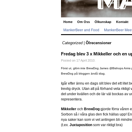
Home
Om Oss
Ölkunskap
»
Kontakt
MankerBeer and Food
MankerBeer Meet
Categorized |
Ölrecensioner
Fredag blev 3 x Mikkeller och en 
Posted on 17 April 2010.
Först ut, glöm inte BrewDog James @Bishops Arms på F
BrewDog på bloggen ändå idag.
Igår efter ännu en dags slit blev det ett lite
trevlig dryck. Utan att på förhand veta riktigt v
det under kvällen och de lär väl bockas av 
representera.
Mikkeller
och
BrewDog
gjorde förra våren 
Sorbon så i våra glas den fick hällas upp! E
nya saker kan som vi vet antingen bli mindre 
(t.ex.
Juxtaposition
som var riktigt bra)