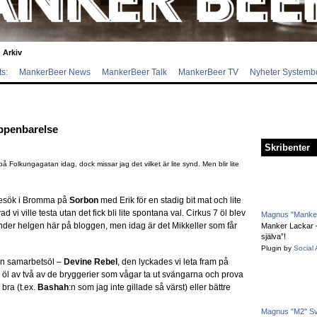
Arkiv
s:
MankerBeer News
MankerBeer Talk
MankerBeer TV
Nyheter Systemb
uppenbarelse
Skribenter
olkungagatan idag, dock missar jag det vilket är lite synd. Men blir lite
t besök i Bromma på
Sorbon
med Erik för en stadig bit mat och lite
ad vi ville testa utan det fick bli lite spontana val. Cirkus 7 öl blev
Magnus "Manker
under helgen här på bloggen, men idag är det Mikkeller som får
Manker Lackar – 
själva”!
Plugin by
Social 
en samarbetsöl –
Devine Rebel
, den lyckades vi leta fram på
n öl av två av de bryggerier som vågar ta ut svängarna och prova
bra (t.ex.
Bashah
:n som jag inte gillade så värst) eller bättre
Magnus "M2" S