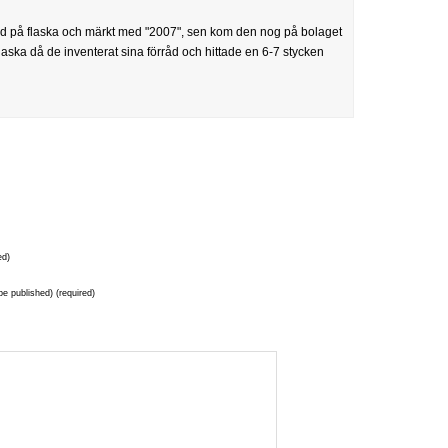
ad på flaska och märkt med "2007", sen kom den nog på bolaget
aska då de inventerat sina förråd och hittade en 6-7 stycken
ed)
 be published) (required)