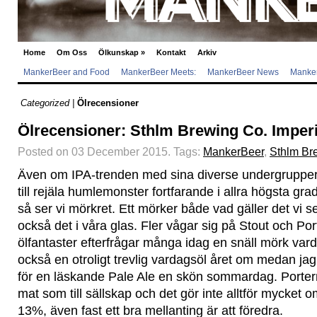
Home
Om Oss
Ölkunskap
»
Kontakt
Arkiv
MankerBeer and Food
MankerBeer Meets:
MankerBeer News
Manker
Categorized |
Ölrecensioner
Ölrecensioner: Sthlm Brewing Co. Imperi
Posted on 03 December 2015.
Tags:
MankerBeer
,
Sthlm Br
Även om IPA-trenden med sina diverse undergruppe
till rejäla humlemonster fortfarande i allra högsta gr
så ser vi mörkret. Ett mörker både vad gäller det vi
också det i våra glas. Fler vågar sig på Stout och Po
ölfantaster efterfrågar många idag en snäll mörk vard
också en otroligt trevlig vardagsöl året om medan j
för en läskande Pale Ale en skön sommardag. Portern 
mat som till sällskap och det gör inte alltför mycket 
13%, även fast ett bra mellanting är att föredra.