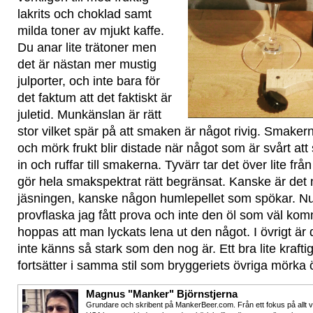
lakrits och choklad samt
milda toner av mjukt kaffe.
Du anar lite trätoner men
det är nästan mer mustig
julporter, och inte bara för
det faktum att det faktiskt är
juletid. Munkänslan är rätt
stor vilket spär på att smaken är något rivig. Smakerna
och mörk frukt blir distade när något som är svårt att 
in och ruffar till smakerna. Tyvärr tar det över lite fr
gör hela smakspektrat rätt begränsat. Kanske är det n
jäsningen, kanske någon humlepellet som spökar. Nu
provflaska jag fått prova och inte den öl som väl kom
hoppas att man lyckats lena ut den något. I övrigt är 
inte känns så stark som den nog är. Ett bra lite kraft
fortsätter i samma stil som bryggeriets övriga mörka ö
Magnus "Manker" Björnstjerna
Grundare och skribent på MankerBeer.com. Från ett fokus på allt 