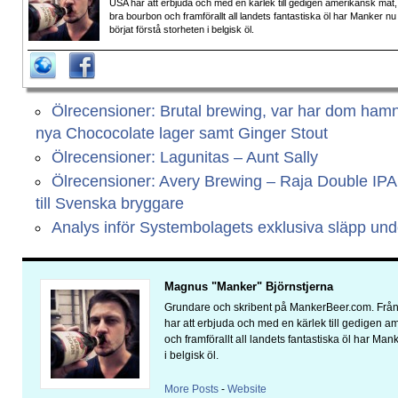
USA har att erbjuda och med en kärlek till gedigen amerikansk mat,
bra bourbon och framförallt all landets fantastiska öl har Manker nu
börjat förstå storheten i belgisk öl.
Ölrecensioner: Brutal brewing, var har dom ham
nya Chococolate lager samt Ginger Stout
Ölrecensioner: Lagunitas – Aunt Sally
Ölrecensioner: Avery Brewing – Raja Double IP
till Svenska bryggare
Analys inför Systembolagets exklusiva släpp un
Magnus "Manker" Björnstjerna
Grundare och skribent på MankerBeer.com. Från 
har att erbjuda och med en kärlek till gedigen 
och framförallt all landets fantastiska öl har Man
i belgisk öl.
More Posts
-
Website