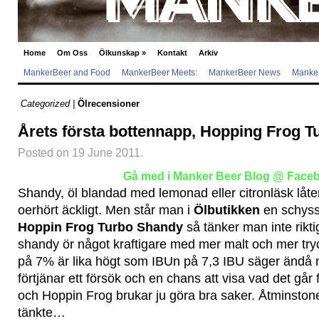
Home
Om Oss
Ölkunskap
»
Kontakt
Arkiv
MankerBeer and Food
MankerBeer Meets:
MankerBeer News
Manker
Categorized |
Ölrecensioner
Årets första bottennapp, Hopping Frog 
Posted on 19 June 2011.
Gå med i Manker Beer Blog @ Face
Shandy, öl blandad med lemonad eller citronläsk låter 
oerhört äckligt. Men står man i
Ölbutikken
en schyss
Hoppin Frog Turbo Shandy
så tänker man inte rikti
shandy ör något kraftigare med mer malt och mer try
på 7% är lika högt som IBUn på 7,3 IBU säger ändå n
förtjänar ett försök och en chans att visa vad det går
och Hoppin Frog brukar ju göra bra saker. Åtminstone
tänkte…