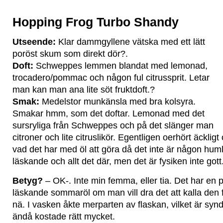
Hopping Frog Turbo Shandy
Utseende:
Klar dammgyllene vätska med ett lätt
poröst skum som direkt dör?.
Doft:
Schweppes lemmen blandat med lemonad,
trocadero/pommac och någon ful citrussprit. Letar
man kan man ana lite söt fruktdoft.?
Smak:
Medelstor munkänsla med bra kolsyra.
Smakar hmm, som det doftar. Lemonad med det
sursryliga från Schweppes och på det slänger man
citroner och lite citruslikör. Egentligen oerhört äckligt 
vad det har med öl att göra då det inte är någon humle 
läskande och allt det där, men det är fysiken inte gott
Betyg?
– OK-. Inte min femma, eller tia. Det har en 
läskande sommaröl om man vill dra det att kalla den 
nä. I vasken åkte merparten av flaskan, vilket är sy
ändå kostade rätt mycket.