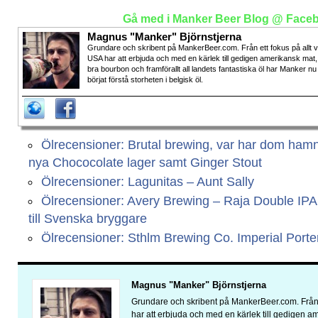
Gå med i Manker Beer Blog @ Face
Magnus "Manker" Björnstjerna
Grundare och skribent på MankerBeer.com. Från ett fokus på allt 
USA har att erbjuda och med en kärlek till gedigen amerikansk mat,
bra bourbon och framförallt all landets fantastiska öl har Manker nu
börjat förstå storheten i belgisk öl.
Ölrecensioner: Brutal brewing, var har dom ham
nya Chococolate lager samt Ginger Stout
Ölrecensioner: Lagunitas – Aunt Sally
Ölrecensioner: Avery Brewing – Raja Double IP
till Svenska bryggare
Ölrecensioner: Sthlm Brewing Co. Imperial Porte
Magnus "Manker" Björnstjerna
Grundare och skribent på MankerBeer.com. Från 
har att erbjuda och med en kärlek till gedigen 