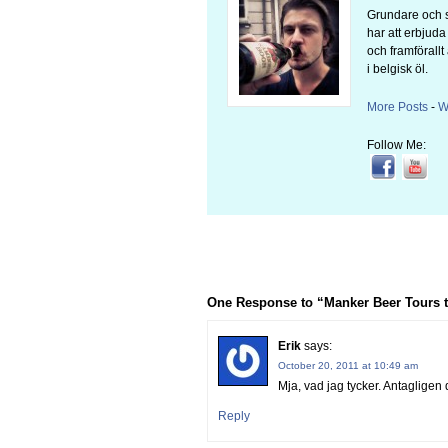
Grundare och s
har att erbjud
och framförallt
i belgisk öl.
More Posts
-
W
Follow Me:
One Response to “Manker Beer Tours th
Erik
says:
October 20, 2011 at 10:49 am
Mja, vad jag tycker. Antagligen 
Reply