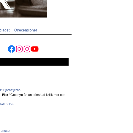
olaget
Ölrecensioner
Facebook
Instagram
Instagram
YouTube
" Björnstjerna
Eller “Gott nytt år, en oönskad kritik mot oss
Author Bio
vensson