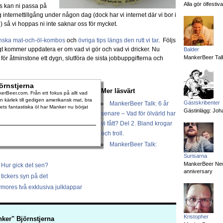
Alla gör ölfesti
es kan ni passa på
g internettillgång under någon dag (dock har vi internet där vi bor i
) så vi hoppas ni inte saknar oss för mycket.
nska mat-och-öl-kombos
och
övriga tips längs den rutt vi tar
. Följs
gt kommer uppdatera er om vad vi gör och vad vi dricker. Nu
Balder
MankerBeer Talk
för åtminstone ett dygn, slutföra de sista jobbuppgifterna och
örnstjerna
Mer läsvärt
rBeer.com. Från ett fokus på allt vad
 kärlek till gedigen amerikansk mat, bra
Gästskribenter
MankerBeer Talk: 6 år
dets fantastiska öl har Manker nu börjat
Gästinlägg: Joha
senare – Vad för ölvärld har
vi fått? Del 2. Bland krogar
och troll.
MankerBeer Talk:
Surisarna
MankerBeer News:
 Hur gick det sen?
anniversary
tickers syn på det
mores två exklusiva julklappar
Kristopher
ker" Björnstjerna