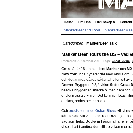
Home
Om Oss
Ölkunskap
»
Kontakt
MankerBeer and Food
MankerBeer Meet
Categorized |
MankerBeer Talk
Manker Beer Tours the US – Vad vi
Posted on 20 October 2011.
Tags:
Great Divide
,
Om sisådär 16 timmar sitter
Manker
och
M2
New York. Inga nyheter där med andra ord. V
och det är inga dåliga sådana heller, ett av 
Denver.
Bryggeriet? Självklart är det
Great D
besöka bryggeriet, snacka öl med dem och i
dricka massa grym öl. Det kommer fotas, fil
drickas, pratas och dansas.
Och
precis som med
Oskar Blues
vill vi nu
kära läsare vill veta om Great Divide, deras 
vad som helst. Skicka in frågorna här eller 
vi se till att framföra dem till de vi kommer träf