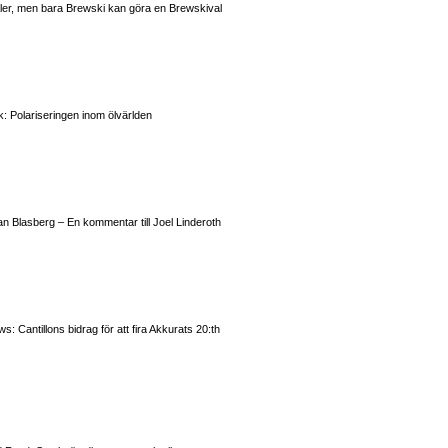
valer, men bara Brewski kan göra en Brewskival
: Polariseringen inom ölvärlden
n Blasberg – En kommentar till Joel Linderoth
 Cantillons bidrag för att fira Akkurats 20:th