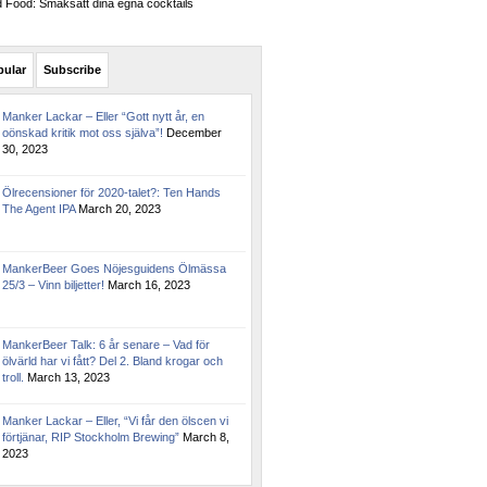
Food: Smaksätt dina egna cocktails
pular
Subscribe
Manker Lackar – Eller “Gott nytt år, en
oönskad kritik mot oss själva”!
December
30, 2023
Ölrecensioner för 2020-talet?: Ten Hands
The Agent IPA
March 20, 2023
MankerBeer Goes Nöjesguidens Ölmässa
25/3 – Vinn biljetter!
March 16, 2023
MankerBeer Talk: 6 år senare – Vad för
ölvärld har vi fått? Del 2. Bland krogar och
troll.
March 13, 2023
Manker Lackar – Eller, “Vi får den ölscen vi
förtjänar, RIP Stockholm Brewing”
March 8,
2023