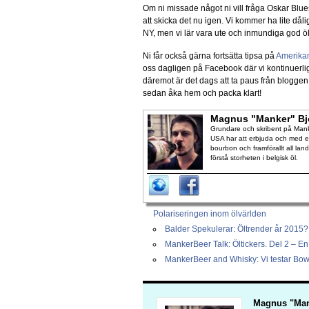
Om ni missade något ni vill fråga Oskar Blu
att skicka det nu igen. Vi kommer ha lite dåli
NY, men vi lär vara ute och inmundiga god öl
Ni får också gärna fortsätta tipsa på
Amerika
oss dagligen på Facebook där vi kontinuerli
däremot är det dags att ta paus från bloggen 
sedan åka hem och packa klart!
Magnus "Manker" Bj
Grundare och skribent på Manke
USA har att erbjuda och med en
bourbon och framförallt all lan
förstå storheten i belgisk öl.
Polariseringen inom ölvärlden
Balder Spekulerar: Öltrender år 2015?
MankerBeer Talk: Öltickers. Del 2 – En 
MankerBeer and Whisky: Vi testar Bow
Magnus "Man