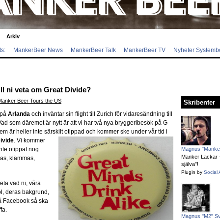
Arkiv
s:
MankerBeer News
MankerBeer Talk
MankerBeer TV
Nyheter Systemb
ll ni veta om Great Divide?
Manker Beer Tours the US
Skribenter
på
Arlanda
och inväntar sin flight till Zurich för vidaresändning till
ad som däremot är nytt är att vi har två nya bryggeribesök på G
dem är heller inte särskilt otippad och kommer ske under vår tid i
ivide
. Vi kommer
nte otippat nog
Magnus "Manker
Manker Lackar – 
mas, klämmas,
själva”!
Plugin by
Social 
 veta vad ni, våra
öl, deras bakgrund,
på Facebook så ska
fa.
Magnus "M2" S