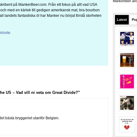
MankerBeer and 
kribent på MankerBeer.com. Från ett fokus på allt vad USA
a och med en kärlek till gedigen amerikansk mat, bra bourbon
 all landets fantastiska öl har Manker nu börjat förstå storheten
Latest
Po
ebsite
e US – Vad vill ni veta om Great Divide?”
det bästa bryggeriet utanför Belgien.