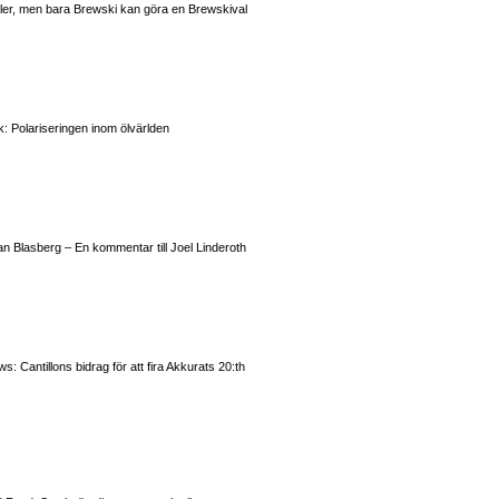
valer, men bara Brewski kan göra en Brewskival
: Polariseringen inom ölvärlden
n Blasberg – En kommentar till Joel Linderoth
 Cantillons bidrag för att fira Akkurats 20:th