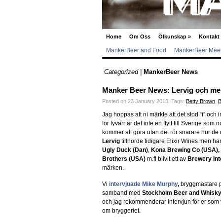
Home
Om Oss
Ölkunskap
»
Kontakt
MankerBeer and Food
MankerBeer Meet
Categorized |
MankerBeer News
Manker Beer News: Lervig och mer 
Posted on 23 January 2013.
Tags:
Betty Brown
,
B
Jag hoppas att ni märkte att det stod “i” och int
för tyvärr är det inte en flytt till Sverige som
kommer att göra utan det rör snarare hur de 
Lervig
tillhörde tidigare Elixir Wines men h
Ugly Duck (Dan)
,
Kona Brewing Co (USA),
Brothers (USA)
m.fl blivit ett av
Brewery Int
märken.
Vi
intervjuade Mike Murphy
,
bryggmästare på
samband med
Stockholm Beer and Whisky 
och jag rekommenderar intervjun för er som vi
om bryggeriet.