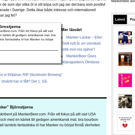
MankerBeer and 
 de som styr vilka öl vi vill köpa och jag ser det bara som positivt
enterade i Sverige. Detta ökar både intresse och internationell
ar jag fel?
Latest
Po
örnstjerna
Mer läsvärt
rBeer.com. Från ett fokus på allt vad
 kärlek till gedigen amerikansk mat, bra
Manker Lackar – Eller
dets fantastiska öl har Manker nu börjat
“Gott nytt år, en oönskad
kritik mot oss själva”!
MankerBeer Goes
Nöjesguidens Ölmässa
en vi förtjänar, RIP Stockholm Brewing”
ölvärld har vi fått? Del 1. Då.
ker" Björnstjerna
kribent på MankerBeer.com. Från ett fokus på allt vad USA
a och med en kärlek till gedigen amerikansk mat, bra bourbon
 all landets fantastiska öl har Manker nu börjat förstå storheten