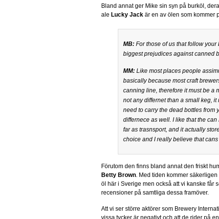
Bland annat ger Mike sin syn på burköl, der
ale
Lucky Jack
är en av ölen som kommer p
MB:
For those of us that follow you
biggest prejudices against canned 
MM:
Like most places people assimu
basically because most craft brewers
canning line, therefore it must be a 
not any differnet than a small keg, i
need to carry the dead bottles from 
differnece as well. I like that the c
far as trasnsport, and it actually sto
choice and I really believe that cans 
Förutom den finns bland annat den friskt h
Betty Brown
. Med tiden kommer säkerligen fl
öl här i Sverige men också att vi kanske får
recensioner på samtliga dessa framöver.
Att vi ser större aktörer som Brewery Intern
vissa tycker är negativt och att de rider på e