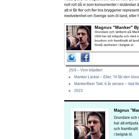
noll roll då vi som konsumenter i slutändan är
att vi får fler och fler bra bryggerier repres
medvetenhet om Sverige som öl-land, eller h
Magnus "Manker" Bj
Grundare och skribent på Manke
USA har att erbjuda och med en
bourbon och framförallt all lan
förstå storheten i belgisk öl.
25/3 – Vinn biljetter!
Manker Lackar – Eller, “Vi får den ölsc
MankerBeer Talk: 6 år senare – Vad för 
2023
Magnus "Man
Grundare och s
har att erbjud
och framförallt
i belgisk öl.