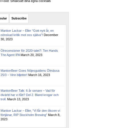
Food: Smaksätt dina egna cocktails
pular
Subscribe
Manker Lackar – Eller “Gott nytt år, en
oönskad kritik mot oss själva”!
December
30, 2023
Ölrecensioner för 2020-talet?: Ten Hands
The Agent IPA
March 20, 2023
MankerBeer Goes Nöjesguidens Ölmässa
25/3 – Vinn biljetter!
March 16, 2023
MankerBeer Talk: 6 år senare – Vad för
ölvärld har vi fått? Del 2. Bland krogar och
troll.
March 13, 2023
Manker Lackar – Eller, “Vi får den ölscen vi
förtjänar, RIP Stockholm Brewing”
March 8,
2023