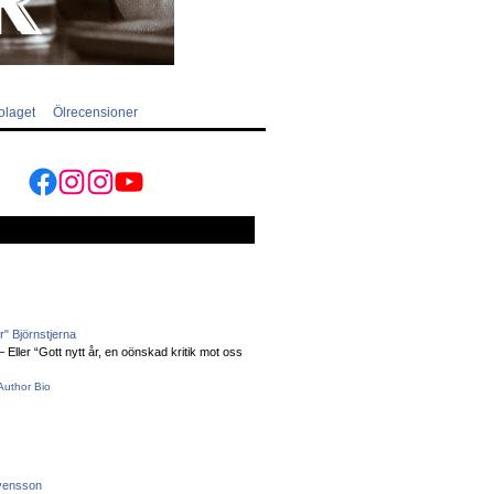
olaget
Ölrecensioner
Facebook
Instagram
Instagram
YouTube
" Björnstjerna
Eller “Gott nytt år, en oönskad kritik mot oss
Author Bio
vensson