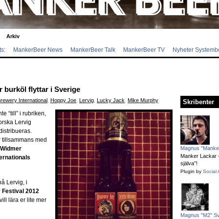
Arkiv
s:
MankerBeer News
MankerBeer Talk
MankerBeer TV
Nyheter Systemb
burköl flyttar i Sverige
rewery International
,
Hoppy Joe
,
Lervig
,
Lucky Jack
,
Mike Murphy
Skribenter
e “till” i rubriken,
 norska Lervig
distribueras.
ar tillsammans med
 Widmer
Magnus "Manker
Manker Lackar – 
ernationals
själva”!
Plugin by
Social 
 Lervig, i
Festival 2012
ll lära er lite mer
Magnus "M2" S