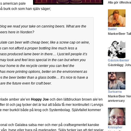
Alla gör ölfesti
as american pale
å burk och som han själv säger;
r blog we read your take on canning beers. What are the
Balder
beers here in Norden?
MankerBeer Talk
late can beer with cheap beer, like a screw cap on wine,
 can not afford a proper bottling line much less a
mass produced lame beer in there… I just tell people it’s
t may look and feel less special in the can but when you
Gästskribenter
Gästinlägg: Joha
your home to the recycle center you can feel the
an has more printing options, better on the environment as
res the beer better than a glass bottle… It’s nice to have a
are the future even for craft beer.
Surisarna
MankerBeer News:
umlade amber ale’en
Hoppy Joe
och den lättdruckan brown ale’en
anniversary
er öl och jag tycker det är kul att båda få mer kontinuitet i Lervigs
 se mer burköl både på krog och Systembolag. Självfallet kommer
ational och Galatea satsa mer och mer på craftsegmentet kanske
Kristopher
n våg, hype eller bara på marknaden. Själv tycker jag att det spelar