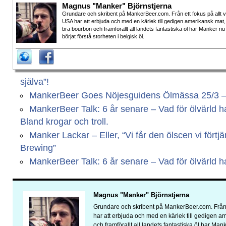
Magnus "Manker" Björnstjerna
Grundare och skribent på MankerBeer.com. Från ett fokus på allt 
USA har att erbjuda och med en kärlek till gedigen amerikansk mat,
bra bourbon och framförallt all landets fantastiska öl har Manker nu
börjat förstå storheten i belgisk öl.
själva”!
MankerBeer Goes Nöjesguidens Ölmässa 25/3 – Vi
MankerBeer Talk: 6 år senare – Vad för ölvärld har
Bland krogar och troll.
Manker Lackar – Eller, “Vi får den ölscen vi fört
Brewing”
MankerBeer Talk: 6 år senare – Vad för ölvärld har
Magnus "Manker" Björnstjerna
Grundare och skribent på MankerBeer.com. Från 
har att erbjuda och med en kärlek till gedigen 
och framförallt all landets fantastiska öl har Man