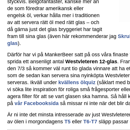
styckvis. Belgofantaster, kanske mer än
de som föredrar amerikansk eller
engelsk öl, verkar hålla mer i traditionen
av att servera rätt öl med rätt glas – och
då gärna just det glas bryggeriet har tagit
fram till sina glas (även här rekommenderar jag
Skru
glas
).
Därför har vi på MankerBeer satt på oss våra finaste 
sprida ett ansenligt antal
Westvleteren 12-glas
. Fra
den 7/3 så kommer väl runt tio glada vinnare att ha 
som de sedan kan servera sina nyinköpta Westvleter
serveras. Ikväll under
kvällens ölquiz
(såklart med b
vi söka lite inspiration för roliga små frågesporter el
agera filter för att se vart glasen ska hamna. Så håll 
på
vår Facebooksida
så missar ni inte när det blir d
Är ni inte det minsta intresserade av just Westvlete
av ölen i morgondagens
T5
eller
T6-T7
släpp passar 