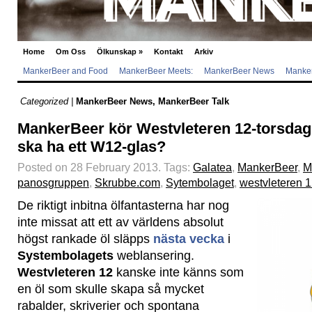
Home
Om Oss
Ölkunskap
»
Kontakt
Arkiv
MankerBeer and Food
MankerBeer Meets:
MankerBeer News
Manker
Categorized |
MankerBeer News
,
MankerBeer Talk
MankerBeer kör Westvleteren 12-torsdag;
ska ha ett W12-glas?
Posted on 28 February 2013.
Tags:
Galatea
,
MankerBeer
,
M
panosgruppen
,
Skrubbe.com
,
Sytembolaget
,
westvleteren 
De riktigt inbitna ölfantasterna har nog
inte missat att ett av världens absolut
högst rankade öl släpps
nästa vecka
i
Systembolagets
weblansering.
Westvleteren 12
kanske inte känns som
en öl som skulle skapa så mycket
rabalder, skriverier och spontana