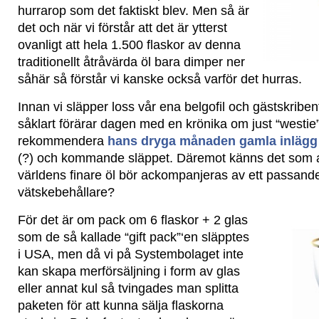
hurrarop som det faktiskt blev. Men så är
det och när vi förstår att det är ytterst
ovanligt att hela 1.500 flaskor av denna
traditionellt åtråvärda öl bara dimper ner
såhär så förstår vi kanske också varför det hurras.
Innan vi släpper loss vår ena belgofil och gästskribe
såklart förärar dagen med en krönika om just “westie
rekommendera
hans dryga månaden gamla inlägg
(?) och kommande släppet. Däremot känns det som at
världens finare öl bör ackompanjeras av ett passande
vätskebehållare?
För det är om pack om 6 flaskor + 2 glas
som de så kallade “gift pack”‘en släpptes
i USA, men då vi på Systembolaget inte
kan skapa merförsäljning i form av glas
eller annat kul så tvingades man splitta
paketen för att kunna sälja flaskorna