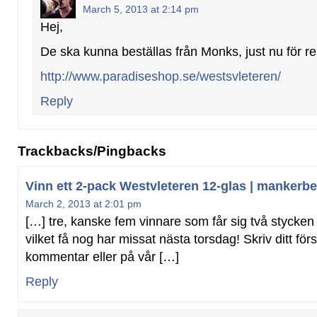
March 5, 2013 at 2:14 pm
Hej,
De ska kunna beställas från Monks, just nu för r
http://www.paradiseshop.se/westsvleteren/
Reply
Trackbacks/Pingbacks
Vinn ett 2-pack Westvleteren 12-glas | mankerb
March 2, 2013 at 2:01 pm
[…] tre, kanske fem vinnare som får sig två stycken 
vilket få nog har missat nästa torsdag! Skriv ditt fö
kommentar eller på vår […]
Reply