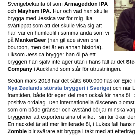
Sverigebekanta öl som
Armageddon IPA
och
Mayhem IPA.
Hur och vad han skulle
brygga med Jessica var för mig lika
svårtippat som att det skulle visa sig att
han var en humleofil i samma anda som vi
på
MankerBeer
(han gillade även bra
bourbon, men det är en annan historia).
Liksom Jessica brygger han öl på ett
bryggeri han själv inte äger utan i hans fall är det
Ste
Company
i Auckland som står för utrustningen.
Sedan mars 2013 har det sålts 600.000 flaskor Epic i
Nya Zeelands största bryggeri i Sverige
) och när 
framtiden, både för egen del men också för hans öl i 
positiva ordalag. Den internationella ölscenen blomst
som om både gränser och avstånd börjar minska varpå 
bryggerier att exportera sina öl vilket i sin tur ökar de
En nackdel är att mer limiterade öl, i Lukes fall hans
Zombie
blir svårare att brygga i takt med att efterf