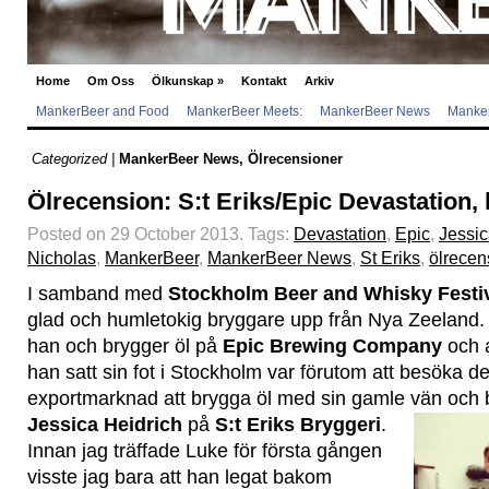
Home
Om Oss
Ölkunskap
»
Kontakt
Arkiv
MankerBeer and Food
MankerBeer Meets:
MankerBeer News
Manker
Categorized |
MankerBeer News
,
Ölrecensioner
Ölrecension: S:t Eriks/Epic Devastation, hu
Posted on 29 October 2013.
Tags:
Devastation
,
Epic
,
Jessic
Nicholas
,
MankerBeer
,
MankerBeer News
,
St Eriks
,
ölrecen
I samband med
Stockholm Beer and Whisky Festi
glad och humletokig bryggare upp från Nya Zeeland
han och brygger öl på
Epic Brewing Company
och a
han satt sin fot i Stockholm var förutom att besöka de
exportmarknad att brygga öl med sin gamle vän och 
Jessica Heidrich
på
S:t Eriks Bryggeri
.
Innan jag träffade Luke för första gången
visste jag bara att han legat bakom