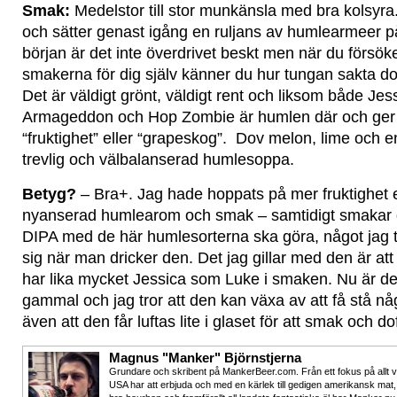
Smak:
Medelstor till stor munkänsla med bra kolsyra
och sätter genast igång en ruljans av humlearmeer på
början är det inte överdrivet beskt men när du försök
smakerna för dig själv känner du hur tungan sakta d
Det är väldigt grönt, väldigt rent och liksom både J
Armageddon och Hop Zombie är humlen där och ger 
“fruktighet” eller “grapeskog”. Dov melon, lime och e
trevlig och välbalanserad humlesoppa.
Betyg?
– Bra+. Jag hade hoppats på mer fruktighet e
nyanserad humlearom och smak – samtidigt smakar 
DIPA med de här humlesorterna ska göra, något jag 
sig när man dricker den. Det jag gillar med den är att 
har lika mycket Jessica som Luke i smaken. Nu är d
gammal och jag tror att den kan växa av att få stå någ
även att den får luftas lite i glaset för att smak och do
Magnus "Manker" Björnstjerna
Grundare och skribent på MankerBeer.com. Från ett fokus på allt 
USA har att erbjuda och med en kärlek till gedigen amerikansk mat,