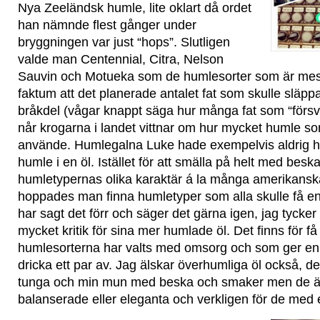
Nya Zeeländsk humle, lite oklart då ordet
han nämnde flest gånger under
bryggningen var just “hops”. Slutligen
valde man Centennial, Citra, Nelson
Sauvin och Motueka som de humlesorter som är mes
faktum att det planerade antalet fat som skulle släppa
bråkdel (vågar knappt säga hur många fat som “förs
når krogarna i landet vittnar om hur mycket humle som
använde. Humlegalna Luke hade exempelvis aldrig h
humle i en öl. Istället för att smälla på helt med bes
humletypernas olika karaktär á la många amerikansk
hoppades man finna humletyper som alla skulle få en e
har sagt det förr och säger det gärna igen, jag tycker 
mycket kritik för sina mer humlade öl. Det finns för få
humlesorterna har valts med omsorg och som ger en 
dricka ett par av. Jag älskar överhumliga öl också, de
tunga och min mun med beska och smaker men de ä
balanserade eller eleganta och verkligen för de med e