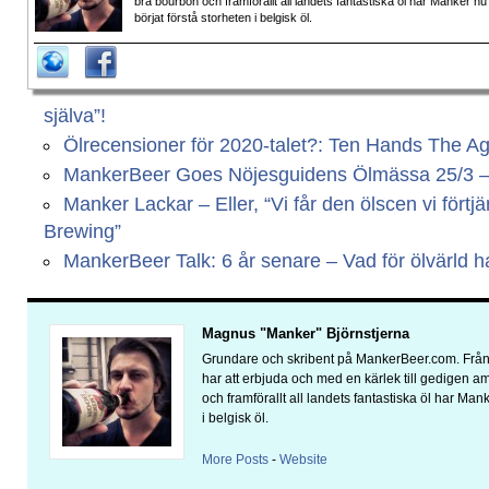
bra bourbon och framförallt all landets fantastiska öl har Manker nu
börjat förstå storheten i belgisk öl.
själva”!
Ölrecensioner för 2020-talet?: Ten Hands The A
MankerBeer Goes Nöjesguidens Ölmässa 25/3 – Vi
Manker Lackar – Eller, “Vi får den ölscen vi fört
Brewing”
MankerBeer Talk: 6 år senare – Vad för ölvärld har
Magnus "Manker" Björnstjerna
Grundare och skribent på MankerBeer.com. Från 
har att erbjuda och med en kärlek till gedigen 
och framförallt all landets fantastiska öl har Man
i belgisk öl.
More Posts
-
Website