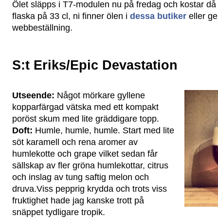
Ölet släpps i T7-modulen nu på fredag och kostar då 
flaska på 33 cl, ni finner ölen i
dessa butiker
eller 
webbeställning.
S:t Eriks/Epic Devastation
Utseende:
Något mörkare gyllene
kopparfärgad vätska med ett kompakt
poröst skum med lite gräddigare topp.
Doft:
Humle, humle, humle. Start med lite
söt karamell och rena aromer av
humlekotte och grape vilket sedan får
sällskap av fler gröna humlekottar, citrus
och inslag av tung saftig melon och
druva.Viss pepprig krydda och trots viss
fruktighet hade jag kanske trott på
snäppet tydligare tropik.