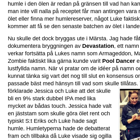
humle i den ölen är redan på gränsen till vad han ka
man inte vill nalla på receptet får man antingen var
ölet eller finna mer humlereserver, något Luke faktisk
kommer att få se den senaste batchen av ölet i lande
Nu skulle det dock bryggas ute i Märsta. Jag hade fåt
dokumentera bryggningen av
Devastation
, ett namn
verkar fortsätta på Lukes namn som Armageddon, 
Zombie faktiskt lika gärna kunde varit
Pool Dancer
e
lustfyllda namn. När vi pratar om de idéer på namn o
kunnat tänka sig vart det nog till slut en konsensus 
passade bäst med hänsyn till vad som skulle tillåtas.
förklarade
Jessica och Luke att det skulle
bli en 9% stark dubbel IPA med lika
mycket av bådas touch. Jessica hade valt
en jäststam som skulle göra ölet rent och
typiskt S:t Eriks och Luke hade sagt
humle. Humletyperna hade de debatterat
fram och tillbaka då Luke visade sig ogilla