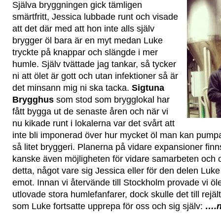
Själva bryggningen gick tämligen
smärtfritt, Jessica lubbade runt och visade
att det där med att hon inte alls själv
brygger öl bara är en myt medan Luke
tryckte på knappar och slängde i mer
humle. Själv tvättade jag tankar, så tycker
ni att ölet är gott och utan infektioner så är
det minsann mig ni ska tacka.
Sigtuna
Brygghus
som stod som brygglokal har
fått bygga ut de senaste åren och när vi
nu kikade runt i lokalerna var det svårt att
inte bli imponerad över hur mycket öl man kan pumpa 
så litet bryggeri. Planerna på vidare expansioner fi
kanske även möjligheten för vidare samarbeten och on
detta, något vare sig Jessica eller för den delen Luk
emot. Innan vi återvände till Stockholm provade vi ö
utlovade stora humlefanfarer, dock skulle det till rejäl
som Luke fortsatte upprepa för oss och sig själv:
….