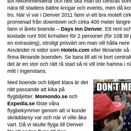
BA rekommenderar och helt ska man bo centralt som m
nära till stadens bättre krogar och events, men då k
tro. När vi var i Denver 2011 fann vi ett bra motell ci
promenad från downtown och cirka 400 meter längr
fann vi årets boende –
Days Inn Denver
. Ett rent o
kostade runt 500 kr/natten för 2 personer (för 10$ till
en extrasäng), otroligt prisvärt om man vill hålla ner
Använder ni sidor som
Hotels.com
eller liknande så ä
finna liknande boenden. Se bara till att ni bort centr
det är en stor och rätt rå stad så ni vill inte hamna i
mitt i ingenstans.
Med boende och biljett klara är det
rätt passande att kika på
flygbiljetter.
Momondo.se
och
Expedia.se
löste våra
flygbekymmer genom att vi kunde
skräddarsy var och när vi ville åka
vart. Då vi skulle flyga till Denver