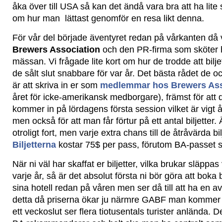
åka över till USA så kan det ändå vara bra att ha lite s
om hur man lättast genomför en resa likt denna.
För vår del började äventyret redan på vårkanten då 
Brewers Association
och den PR-firma som sköter 
mässan. Vi frågade lite kort om hur de trodde att bilje
de sålt slut snabbare för var år. Det bästa rådet de o
är att skriva in er som
medlemmar hos Brewers Ass
året för icke-amerikansk medborgare), främst för at
kommer in på lördagens första session vilket är vig
men också för att man får förtur på ett antal biljetter
otroligt fort, men varje extra chans till de åtråvärda bil
Biljetterna
kostar 75$ per pass, förutom BA-passet 
När ni väl har skaffat er biljetter, vilka brukar släppa
varje år, så är det absolut första ni bör göra att bo
sina hotell redan på våren men ser då till att ha en a
detta då priserna ökar ju närmre GABF man kommer o
ett veckoslut ser flera tiotusentals turister anlända. De