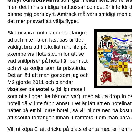
Greyhoundbussarna
som går mellan flera större städ
men det finns smidiga nattbussar och det är inte för 
banne mig bara dyrt, Amtrack må vara smidigt men då
det mer prisvärt att välja flyget.
Ska ni vara runt i landet en längre
tid och inte ha en fast bas är det
väldigt bra att ha kollat runt lite på
exempelvis Hotels.com för att se
vad snittpriser på hotell är per natt
och vilka kedjor som är prisvärda.
Det är lätt att man gör som jag och
M2 gjorde 2011 och blandar
vistelser på
Motel 6
(billigt motell
som ofta ligger lite här och var) med akuta drop-in-b
hotell då vi inte fann annat. Det är lätt att en hotelln
nätter på ett billigare hotell, så vill ni dra ned på kos
att scouta terrängen innan. Framförallt om man bara s
Vill ni köpa öl att dricka på plats eller ta med er hem 