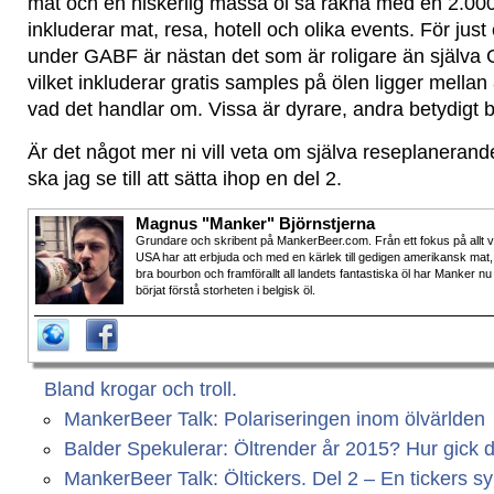
mat och en hiskerlig massa öl så räkna med en 2.00
inkluderar mat, resa, hotell och olika events. För jus
under GABF är nästan det som är roligare än själva G
vilket inkluderar gratis samples på ölen ligger mell
vad det handlar om. Vissa är dyrare, andra betydigt bi
Är det något mer ni vill veta om själva reseplanerande
ska jag se till att sätta ihop en del 2.
Magnus "Manker" Björnstjerna
Grundare och skribent på MankerBeer.com. Från ett fokus på allt 
USA har att erbjuda och med en kärlek till gedigen amerikansk mat,
bra bourbon och framförallt all landets fantastiska öl har Manker nu
börjat förstå storheten i belgisk öl.
Bland krogar och troll.
MankerBeer Talk: Polariseringen inom ölvärlden
Balder Spekulerar: Öltrender år 2015? Hur gick 
MankerBeer Talk: Öltickers. Del 2 – En tickers s