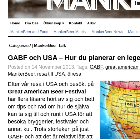
Home
Om Oss
Ölkunskap
»
Kontakt
Arkiv
MankerBeer and Food
MankerBeer Meets:
MankerBeer News
Manker
Categorized |
MankerBeer Talk
GABF och USA – Hur du planerar en lege
Posted on 14 November 2013.
Tags:
GABF
,
great american 
MankerBeer
,
resa till USA
,
ölresa
Efter vår resa i USA och besökt på
Great American Beer Festival
har flera läsare hört av sig och bett
om tips och råd om hur de själva
kan ta sig till och runt i USA för att
besöka bryggerier, festivaler och
annat kul. Trots storleken på just
GABF och att det är relativt lätt att