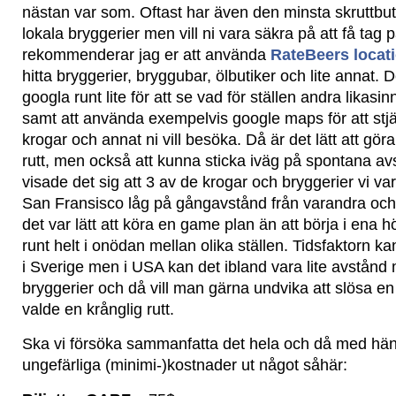
nästan var som. Oftast har även den minsta skruttbu
lokala bryggerier men vill ni vara säkra på att få tag p
rekommenderar jag er att använda
RateBeers locat
hitta bryggerier, bryggubar, ölbutiker och lite annat. D
googla runt lite för att se vad för ställen andra likas
samt att använda exempelvis google maps för att stjä
krogar och annat ni vill besöka. Då är det lätt att g
rutt, men också att kunna sticka iväg på spontana av
visade det sig att 3 av de krogar och bryggerier vi v
San Fransisco låg på gångavstånd från varandra och i
det var lätt att köra en game plan än att börja i ena 
runt helt i onödan mellan olika ställen. Tidsfaktorn kan
i Sverige men i USA kan det ibland vara lite avstånd 
bryggerier och då vill man gärna undvika att slösa en
valde en krånglig rutt.
Ska vi försöka sammanfatta det hela och då med hän
ungefärliga (minimi-)kostnader ut något såhär: