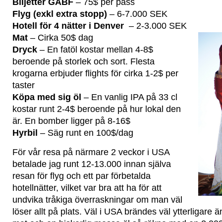
Biljetter GABF
– 75$ per pass
Flyg (exkl extra stopp)
– 6-7.000 SEK
Hotell för 4 nätter i Denver
– 2-3.000 SEK
Mat
– Cirka 50$ dag
Dryck
– En fatöl kostar mellan 4-8$
beroende på storlek och sort. Flesta
krogarna erbjuder flights för cirka 1-2$ per
taster
Köpa med sig öl
– En vanlig IPA på 33 cl
kostar runt 2-4$ beroende på hur lokal den
är. En bomber ligger på 8-16$
Hyrbil
– Säg runt en 100$/dag
För vår resa på närmare 2 veckor i USA
betalade jag runt 12-13.000 innan själva
resan för flyg och ett par förbetalda
hotellnätter, vilket var bra att ha för att
undvika tråkiga överraskningar om man väl
löser allt på plats. Väl i USA brändes väl ytterligare 