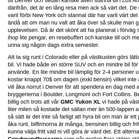
till Denver och sedan kanske även stanna till i Los 
därifrån, det är en lång resa men ack så värt det. De
varit förbi New York och stannat där har varit värt 
ändå att om man nu valt att åka över så skulle man
upplevelsen. Då är det skönt att ha planerat i förväg
ihop lite pengar, en resebuffert och kanske till och
unna sig någon dags extra semester.
Att ta sig runt i Colorado eller på västkusten görs lät
bil. Vi hade både en större SUV och en mindre bil för
använde. En lite mindre bil lämplig för 2-4 personer u
kostar knappt 70$ om dagen (exkl bensin) vilket inte 
vill åka norrut i Denver för att spendera en dag med 
bryggerierna i Boulder, Longmont och Fort Collins. B
billig och trots att vår
GMC Yukon XL
vi hade på väs
liter milen så kostade det sällan mer än 500-lappen 
så sätt är det inte så farligt att hyra bil om man är et
åka runt, bilfirmorna är många, bensinen billig och fr
kunna välja fritt vad ni vill göra är värd det. Ett alternati