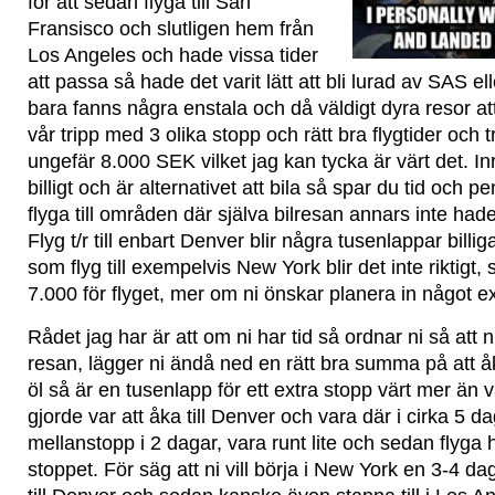
för att sedan flyga till San
Fransisco och slutligen hem från
Los Angeles och hade vissa tider
att passa så hade det varit lätt att bli lurad av SAS ell
bara fanns några enstala och då väldigt dyra resor att
vår tripp med 3 olika stopp och rätt bra flygtider och 
ungefär 8.000 SEK vilket jag kan tycka är värt det. In
billigt och är alternativet att bila så spar du tid och p
flyga till områden där själva bilresan annars inte had
Flyg t/r till enbart Denver blir några tusenlappar billiga
som flyg till exempelvis New York blir det inte riktigt,
7.000 för flyget, mer om ni önskar planera in något ex
Rådet jag har är att om ni har tid så ordnar ni så att n
resan, lägger ni ändå ned en rätt bra summa på att åk
öl så är en tusenlapp för ett extra stopp värt mer än v
gjorde var att åka till Denver och vara där i cirka 5 d
mellanstopp i 2 dagar, vara runt lite och sedan flyga 
stoppet. För säg att ni vill börja i New York en 3-4 dag