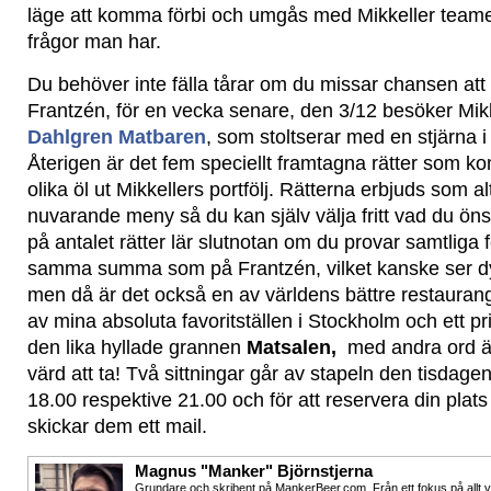
läge att komma förbi och umgås med Mikkeller teamet
frågor man har.
Du behöver inte fälla tårar om du missar chansen a
Frantzén, för en vecka senare, den 3/12 besöker Mi
Dahlgren Matbaren
, som stoltserar med en stjärna i
Återigen är det fem speciellt framtagna rätter som 
olika öl ut Mikkellers portfölj. Rätterna erbjuds som al
nuvarande meny så du kan själv välja fritt vad du ö
på antalet rätter lär slutnotan om du provar samtlig
samma summa som på Frantzén, vilket kanske ser dy
men då är det också en av världens bättre restaurang
av mina absoluta favoritställen i Stockholm och ett prisv
den lika hyllade grannen
Matsalen,
med andra ord är
värd att ta! Två sittningar går av stapeln den tisdage
18.00 respektive 21.00 och för att reservera din plats 
skickar dem ett mail.
Magnus "Manker" Björnstjerna
Grundare och skribent på MankerBeer.com. Från ett fokus på allt 