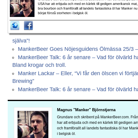
USA har att erbjuda och med en kärlek till gedigen amerikansk mat,
bra bourbon och framförallt all landets fantastiska öl har Manker nu
börjat förstå storheten i belgisk öl.
själva”!
MankerBeer Goes Nöjesguidens Ölmässa 25/3 – Vi
MankerBeer Talk: 6 år senare – Vad för ölvärld har
Bland krogar och troll.
Manker Lackar – Eller, “Vi får den ölscen vi fört
Brewing”
MankerBeer Talk: 6 år senare – Vad för ölvärld har
Magnus "Manker" Björnstjerna
Grundare och skribent på MankerBeer.com. Från 
har att erbjuda och med en kärlek till gedigen 
och framförallt all landets fantastiska öl har Man
i belgisk öl.