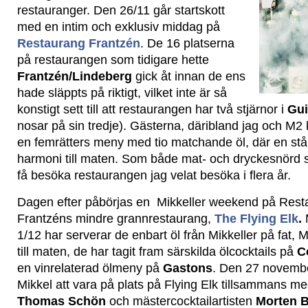
restauranger. Den 26/11 går startskott
med en intim och exklusiv middag på
Restaurang Frantzén
. De 16 platserna
på restaurangen som tidigare hette
Frantzén/Lindeberg
gick åt innan de ens
hade släppts på riktigt, vilket inte är så
konstigt sett till att restaurangen har två stjärnor i
Gui
nosar på sin tredje). Gästerna, däribland jag och M2
en femrätters meny med tio matchande öl, där en står
harmoni till maten. Som både mat- och dryckesnörd s
få besöka restaurangen jag velat besöka i flera år.
Dagen efter påbörjas en Mikkeller weekend på Rest
Frantzéns mindre grannrestaurang,
The Flying Elk
.
1/12 har serverar de enbart öl från Mikkeller på fat, M
till maten, de har tagit fram särskilda ölcocktails på
C
en vinrelaterad ölmeny på
Gastons
. Den 27 novemb
Mikkel att vara på plats på Flying Elk tillsammans me
Thomas Schön
och mästercocktailartisten
Morten 