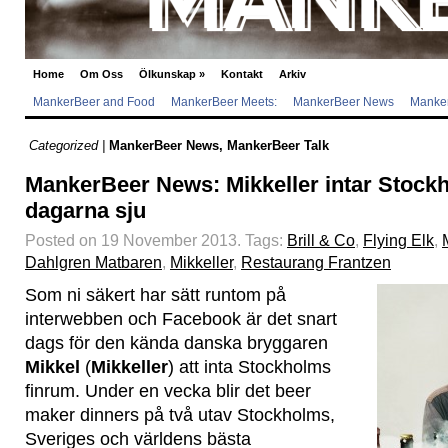
Home
Om Oss
Ölkunskap
»
Kontakt
Arkiv
MankerBeer and Food
MankerBeer Meets:
MankerBeer News
Manker
Categorized |
MankerBeer News
,
MankerBeer Talk
MankerBeer News: Mikkeller intar Stockh
dagarna sju
Posted on 19 November 2013.
Tags:
Brill & Co
,
Flying Elk
,
Dahlgren Matbaren
,
Mikkeller
,
Restaurang Frantzen
Som ni säkert har sätt runtom på
interwebben och Facebook är det snart
dags för den kända danska bryggaren
Mikkel
(
Mikkeller
) att inta Stockholms
finrum. Under en vecka blir det beer
maker dinners på två utav Stockholms,
Sveriges och världens bästa