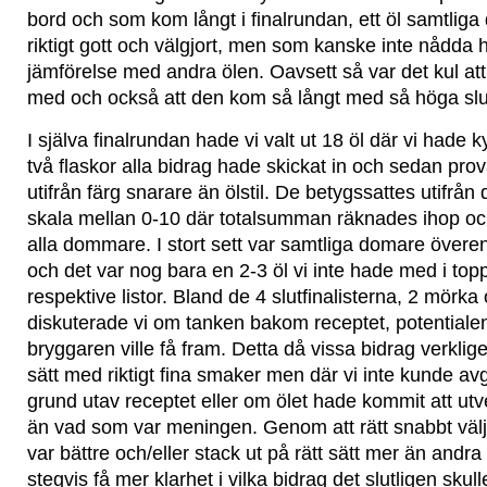
bord och som kom långt i finalrundan, ett öl samtli
riktigt gott och välgjort, men som kanske inte nådda 
jämförelse med andra ölen. Oavsett så var det kul att 
med och också att den kom så långt med så höga sl
I själva finalrundan hade vi valt ut 18 öl där vi hade 
två flaskor alla bidrag hade skickat in och sedan pr
utifrån färg snarare än ölstil. De betygssattes utifrå
skala mellan 0-10 där totalsumman räknades ihop o
alla dommare. I stort sett var samtliga domare övere
och det var nog bara en 2-3 öl vi inte hade med i to
respektive listor. Bland de 4 slutfinalisterna, 2 mörka 
diskuterade vi om tanken bakom receptet, potentiale
bryggaren ville få fram. Detta då vissa bidrag verklige
sätt med riktigt fina smaker men där vi inte kunde a
grund utav receptet eller om ölet hade kommit att utv
än vad som var meningen. Genom att rätt snabbt välja
var bättre och/eller stack ut på rätt sätt mer än andr
stegvis få mer klarhet i vilka bidrag det slutligen sku