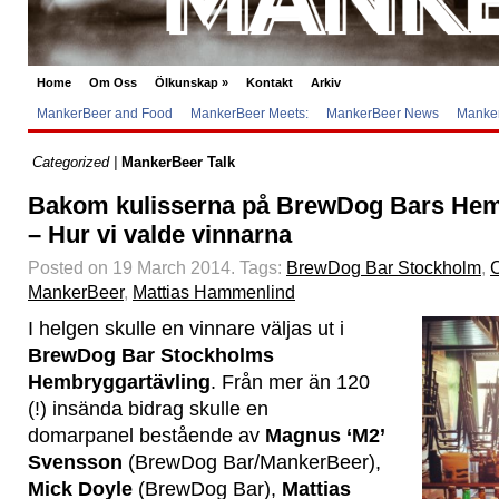
Home
Om Oss
Ölkunskap
»
Kontakt
Arkiv
MankerBeer and Food
MankerBeer Meets:
MankerBeer News
Manker
Categorized |
MankerBeer Talk
Bakom kulisserna på BrewDog Bars Hem
– Hur vi valde vinnarna
Posted on 19 March 2014.
Tags:
BrewDog Bar Stockholm
,
MankerBeer
,
Mattias Hammenlind
I helgen skulle en vinnare väljas ut i
BrewDog Bar Stockholms
Hembryggartävling
. Från mer än 120
(!) insända bidrag skulle en
domarpanel bestående av
Magnus ‘M2’
Svensson
(BrewDog Bar/MankerBeer),
Mick Doyle
(BrewDog Bar),
Mattias