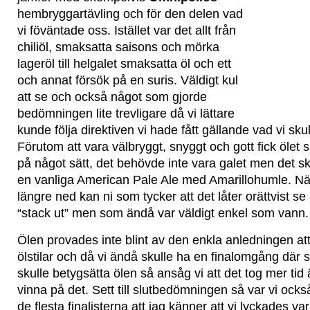
hembryggartävling och för den delen vad
vi föväntade oss. Istället var det allt från
chiliöl, smaksatta saisons och mörka
lageröl till helgalet smaksatta öl och ett
och annat försök på en suris. Väldigt kul
att se och också något som gjorde
bedömningen lite trevligare då vi lättare
kunde följa direktiven vi hade fått gällande vad vi skul
Förutom att vara välbryggt, snyggt och gott fick ölet s
på något sätt, det behövde inte vara galet men det sk
en vanliga American Pale Ale med Amarillohumle. När 
längre ned kan ni som tycker att det låter orättvist se
“stack ut” men som ändå var väldigt enkel som vann.
Ölen provades inte blint av den enkla anledningen at
ölstilar och då vi ändå skulle ha en finalomgång där
skulle betygsätta ölen så ansåg vi att det tog mer tid
vinna på det. Sett till slutbedömningen så var vi oc
de flesta finalisterna att jag känner att vi lyckades va