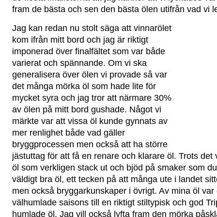
fram de bästa och sen den bästa ölen utifrån vad vi le
Jag kan redan nu stolt säga att vinnarölet
kom ifrån mitt bord och jag är riktigt
imponerad över finalfältet som var både
varierat och spännande. Om vi ska
generalisera över ölen vi provade så var
det många mörka öl som hade lite för
mycket syra och jag tror att närmare 30%
av ölen på mitt bord gushade. Något vi
märkte var att vissa öl kunde gynnats av
mer renlighet både vad gäller
bryggprocessen men också att ha större
jästuttag för att få en renare och klarare öl. Trots det
öl som verkligen stack ut och bjöd på smaker som du 
väldigt bra öl, ett tecken på att många ute i landet si
men också bryggarkunskaper i övrigt. Av mina öl var d
välhumlade saisons till en riktigt stiltypisk och god T
humlade öl. Jag vill också lyfta fram den mörka påsk