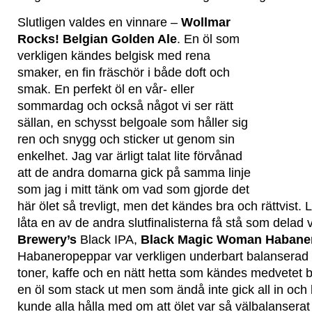
Slutligen valdes en vinnare –
Wollmar
Rocks! Belgian Golden Ale
. En öl som
verkligen kändes belgisk med rena
smaker, en fin fräschör i både doft och
smak. En perfekt öl en vår- eller
sommardag och också något vi ser rätt
sällan, en schysst belgoale som håller sig
ren och snygg och sticker ut genom sin
enkelhet. Jag var ärligt talat lite förvånad
att de andra domarna gick på samma linje
som jag i mitt tänk om vad som gjorde det
här ölet så trevligt, men det kändes bra och rättvist. Li
låta en av de andra slutfinalisterna få stå som delad
Brewery’s
Black IPA,
Black Magic Woman Habane
Habaneropeppar var verkligen underbart balanserad 
toner, kaffe och en nätt hetta som kändes medvetet 
en öl som stack ut men som ändå inte gick all in och 
kunde alla hålla med om att ölet var så välbalanserat