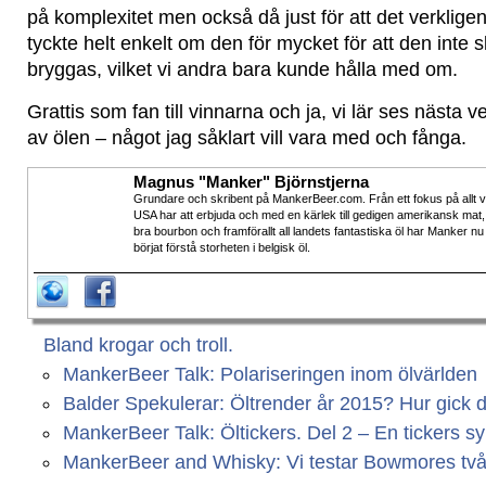
på komplexitet men också då just för att det verkligen 
tyckte helt enkelt om den för mycket för att den inte s
bryggas, vilket vi andra bara kunde hålla med om.
Grattis som fan till vinnarna och ja, vi lär ses nästa 
av ölen – något jag såklart vill vara med och fånga.
Magnus "Manker" Björnstjerna
Grundare och skribent på MankerBeer.com. Från ett fokus på allt 
USA har att erbjuda och med en kärlek till gedigen amerikansk mat,
bra bourbon och framförallt all landets fantastiska öl har Manker nu
börjat förstå storheten i belgisk öl.
Bland krogar och troll.
MankerBeer Talk: Polariseringen inom ölvärlden
Balder Spekulerar: Öltrender år 2015? Hur gick 
MankerBeer Talk: Öltickers. Del 2 – En tickers s
MankerBeer and Whisky: Vi testar Bowmores två 