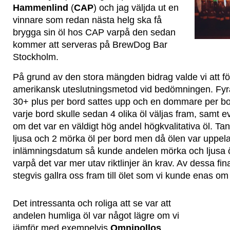
Hammenlind
(
CAP
) och jag väljda ut en
vinnare som redan nästa helg ska få
brygga sin öl hos CAP varpå den sedan
kommer att serveras på BrewDog Bar
Stockholm.
På grund av den stora mängden bidrag valde vi att fö
amerikansk uteslutningsmetod vid bedömningen. Fyr
30+ plus per bord sattes upp och en dommare per bor
varje bord skulle sedan 4 olika öl väljas fram, samt e
om det var en väldigt hög andel högkvalitativa öl. Tan
ljusa och 2 mörka öl per bord men då ölen var uppela
inlämningsdatum så kunde andelen mörka och ljusa ö
varpå det var mer utav riktlinjer än krav. Av dessa fina
stegvis gallra oss fram till ölet som vi kunde enas om
Det intressanta och roliga att se var att
andelen humliga öl var något lägre om vi
jämför med exempelvis
Omnipollos