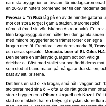
närmsta bryggerier, en trivsam förmiddagspromenad t
en 20-30 minuters promenad ner till den moderna de
Pivovar U Trí Ruží
låg på en av de mindre gatorna 
mot det stora torget i gamla staden, staromestské
námestí (med sin världskända Astrourtavla). En trevl
liten krog/bryggpub som håller liv i den gamla seden
med mindre bryggerier som främst förser den egna
krogen med öl. Framförallt var deras mörka öl,
Tmav
och deras specialöl,
Monastic beer of St. Giles N.4
.
Den senare en småkryddig, lagom söt och väldigt
drickbar öl. Bäst med stället var nog ändå deras mat
som stod ut bland maten på många andra ställen, oc
bäst av allt, priserna.
Det finns en rad olika krogar, små hål i väggen och “
stoltserar med sina öl – ofta är de rätt goda men ofta
större bryggerierna
Pilsner Urquell
och
Kozel
. Rätt 
stad som faktiskt har en betydligt mycket större flora