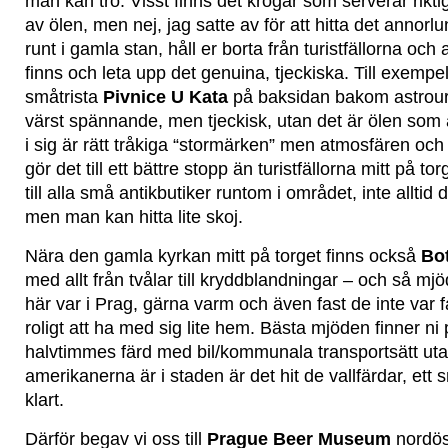
man kan tro. Visst finns det krogar som serverar rikti
av ölen, men nej, jag satte av för att hitta det annorl
runt i gamla stan, håll er borta från turistfällorna och
finns och leta upp det genuina, tjeckiska. Till exempel
småtrista
Pivnice U Kata
på baksidan bakom astroure
värst spännande, men tjeckisk, utan det är ölen som ä
i sig är rätt tråkiga “stormärken” men atmosfären och 
gör det till ett bättre stopp än turistfällorna mitt på to
till alla små antikbutiker runtom i området, inte alltid
men man kan hitta lite skoj.
Nära den gamla kyrkan mitt på torget finns också
Bo
med allt från tvålar till kryddblandningar – och så mjö
här var i Prag, gärna varm och även fast de inte var f
roligt att ha med sig lite hem. Bästa mjöden finner ni
halvtimmes färd med bil/kommunala transportsätt uta
amerikanerna är i staden är det hit de vallfärdar, ett s
klart.
Därför begav vi oss till
Prague Beer Museum
nordös