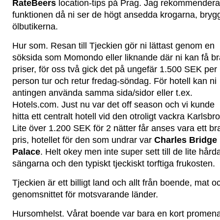
RateBeers
location-tips på Prag. Jag rekommendera
funktionen då ni ser de högt ansedda krogarna, bryg
ölbutikerna.
Hur som. Resan till Tjeckien gör ni lättast genom en
söksida som Momondo eller liknande där ni kan få br
priser, för oss två gick det på ungefär 1.500 SEK per
person tur och retur fredag-söndag. För hotell kan ni
antingen använda samma sida/sidor eller t.ex.
Hotels.com. Just nu var det off season och vi kunde
hitta ett centralt hotell vid den otroligt vackra Karlsbr
Lite över 1.200 SEK för 2 nätter får anses vara ett br
pris, hotellet för den som undrar var
Charles Bridge
Palace
. Helt okey men inte super sett till de lite hård
sängarna och den typiskt tjeckiskt torftiga frukosten.
Tjeckien är ett billigt land och allt från boende, mat 
genomsnittet för motsvarande länder.
Hursomhelst. Vårat boende var bara en kort promenad