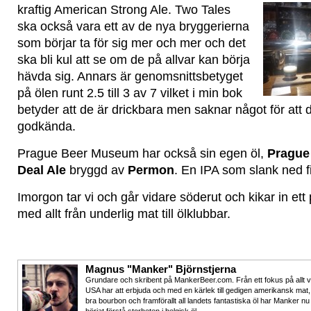
kraftig American Strong Ale.
Two Tales
ska också vara ett av de nya bryggerierna
som börjar ta för sig mer och mer och det
ska bli kul att se om de på allvar kan börja
hävda sig. Annars är genomsnittsbetyget
på ölen runt 2.5 till 3 av 7 vilket i min bok
betyder att de är drickbara men saknar något för att
godkända.
Prague Beer Museum har också sin egen öl,
Prague
Deal Ale
bryggd av
Permon
. En IPA som slank ned fi
Imorgon tar vi och går vidare söderut och kikar in ett
med allt från underlig mat till ölklubbar.
Magnus "Manker" Björnstjerna
Grundare och skribent på MankerBeer.com. Från ett fokus på allt 
USA har att erbjuda och med en kärlek till gedigen amerikansk mat,
bra bourbon och framförallt all landets fantastiska öl har Manker nu