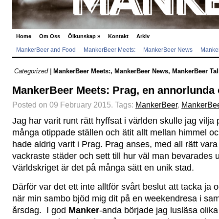
Home
Om Oss
Ölkunskap
»
Kontakt
Arkiv
MankerBeer and Food
MankerBeer Meets:
MankerBeer News
Manker
Categorized |
MankerBeer Meets:
,
MankerBeer News
,
MankerBeer Tal
MankerBeer Meets: Prag, en annorlunda ö
Posted on 09 February 2015.
Tags:
MankerBeer
,
MankerBee
Jag har varit runt rätt hyffsat i världen skulle jag vilja
många otippade ställen och ätit allt mellan himmel o
hade aldrig varit i Prag. Prag anses, med all rätt va
vackraste städer och sett till hur väl man bevarades
Världskriget är det på många sätt en unik stad.
Därför var det ett inte alltför svårt beslut att tacka ja
när min sambo bjöd mig dit på en weekendresa i s
årsdag. I god
Manker
-anda började jag lusläsa olika