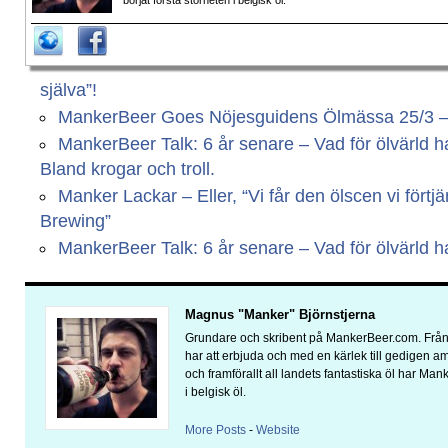
börjat förstå storheten i belgisk öl.
själva”!
MankerBeer Goes Nöjesguidens Ölmässa 25/3 – Vi
MankerBeer Talk: 6 år senare – Vad för ölvärld har
Bland krogar och troll.
Manker Lackar – Eller, “Vi får den ölscen vi fört
Brewing”
MankerBeer Talk: 6 år senare – Vad för ölvärld har
Magnus "Manker" Björnstjerna
Grundare och skribent på MankerBeer.com. Från 
har att erbjuda och med en kärlek till gedigen 
och framförallt all landets fantastiska öl har Man
i belgisk öl.
More Posts
-
Website