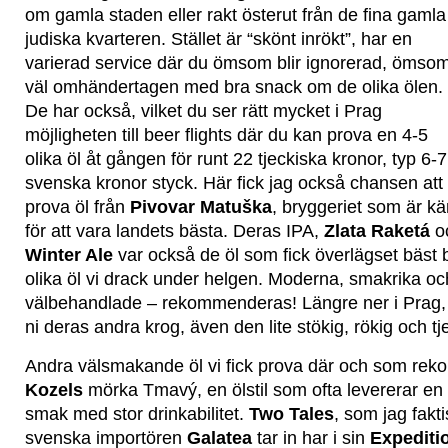
om gamla staden eller rakt österut från de fina gamla
judiska kvarteren. Stället är “skönt inrökt”, har en
varierad service där du ömsom blir ignorerad, ömso
väl omhändertagen med bra snack om de olika ölen.
De har också, vilket du ser rätt mycket i Prag
möjligheten till beer flights där du kan prova en 4-5
olika öl åt gången för runt 22 tjeckiska kronor, typ 6-7
svenska kronor styck. Här fick jag också chansen att
prova öl från
Pivovar Matuška
, bryggeriet som är kä
för att vara landets bästa. Deras IPA,
Zlata Raketá
o
Winter Ale
var också de öl som fick överlägset bäst 
olika öl vi drack under helgen. Moderna, smakrika och
välbehandlade – rekommenderas! Längre ner i Prag, 
ni deras andra krog, även den lite stökig, rökig och tj
Andra välsmakande öl vi fick prova där och som re
Kozels
mörka Tmavý, en ölstil som ofta levererar en n
smak med stor drinkabilitet.
Two Tales
, som jag fakti
svenska importören
Galatea
tar in har i sin
Expeditio