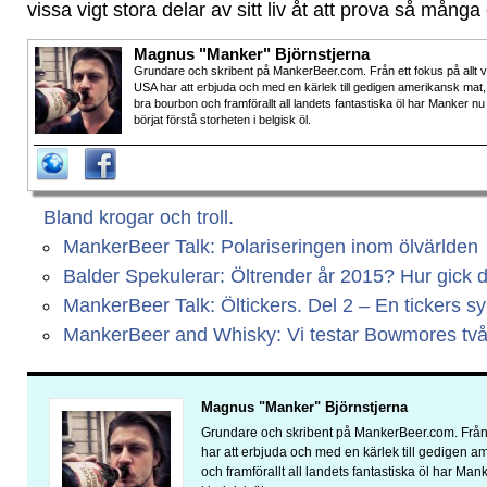
vissa vigt stora delar av sitt liv åt att prova så många
Magnus "Manker" Björnstjerna
Grundare och skribent på MankerBeer.com. Från ett fokus på allt 
USA har att erbjuda och med en kärlek till gedigen amerikansk mat,
bra bourbon och framförallt all landets fantastiska öl har Manker nu
börjat förstå storheten i belgisk öl.
Bland krogar och troll.
MankerBeer Talk: Polariseringen inom ölvärlden
Balder Spekulerar: Öltrender år 2015? Hur gick 
MankerBeer Talk: Öltickers. Del 2 – En tickers s
MankerBeer and Whisky: Vi testar Bowmores två 
Magnus "Manker" Björnstjerna
Grundare och skribent på MankerBeer.com. Från 
har att erbjuda och med en kärlek till gedigen 
och framförallt all landets fantastiska öl har Man