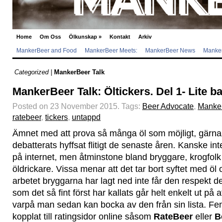
Home
Om Oss
Ölkunskap
»
Kontakt
Arkiv
MankerBeer and Food
MankerBeer Meets:
MankerBeer News
Manker
Categorized |
MankerBeer Talk
MankerBeer Talk: Öltickers. Del 1- Lite 
Posted on 23 November 2015.
Tags:
Beer Advocate
,
Manke
ratebeer
,
tickers
,
untappd
Ämnet med att prova så många öl som möjligt, gärna f
debatterats hyffsat flitigt de senaste åren. Kanske int
på internet, men åtminstone bland bryggare, krogfolk
öldrickare. Vissa menar att det tar bort syftet med öl
arbetet bryggarna har lagt ned inte får den respekt de
som det så fint först har kallats går helt enkelt ut på 
varpå man sedan kan bocka av den från sin lista. Fe
kopplat till ratingsidor online såsom
RateBeer
eller
B