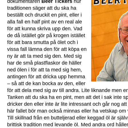
dokumentären
Beer Tickers
hur
traditionen säger att du ska ha
beställt och druckit en pint, eller i
alla fall en half pint av en real ale
för att kunna skriva upp den. Vad
de då istället gör på krogen istället
för att bara smutta på ölet och i
vissa fall lämna den för att köpa en
ny är att ta med sig den. Med sig
har de små plastflaskor de häller
ned ölen i för att ta med sig hem,
antingen för att dricka upp hemma
– så att de kan bocka av den, eller
för att dela med sig av till andra. Lite liknande men e
Tanken att du ska ha en pint, men att det i sak inte s
dricker den eller inte är lite intressant och går nog att 
här fallet bör man också minnas eller ha vetskap om v
Till skillnad från en butteljerad eller keggad öl är själ
brittisk tradition med levande öl. Med andra ord håller