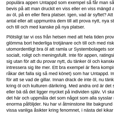
populära appen Untappd som exempel så får man så
bevis på att man druckit en viss eller en viss mängd a
av öl, på en eller flera platser. Igen, vad är syftet? Att
antal eller att uppmuntra dem till att prova nytt, nya st
och till och med kanske på nya platser.
Plötsligt tar vi oss från hetsen med att hela tiden pro
glömma bort hederliga trotjänare och till och med risk
utomordentligt bra öl att ramla ur Systembolagets sorti
socialt, roligt och meningsfullt. Inte för appen, ratingsi
sig utan för att du provar nytt, du tänker öl och kan
intressera sig lite mer. Ett bra exempel är flera kompi
råkar det falla sig så med könet) som har Untappd. Int
för att se vad de gillar. Innan drack de inte öl, nu tä
kring öl och kulturen därikring. Med andra ord är det 
eller bä då det ligger mycket på individen själv. Vi ska
det här och uppmåla det som något som alla sysslar
enorma påföljder. Nu har vi åtminstone lite bakgrun
vissa vanliga åsikter kring fenomnet, i nästa del kikar