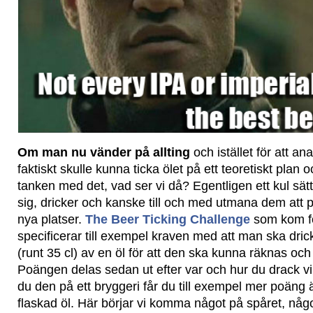
Om man nu vänder på allting
och istället för att a
faktiskt skulle kunna ticka ölet på ett teoretiskt plan o
tanken med det, vad ser vi då? Egentligen ett kul sätt 
sig, dricker och kanske till och med utmana dem att 
nya platser.
The Beer Ticking Challenge
som kom fö
specificerar till exempel kraven med att man ska dri
(runt 35 cl) av en öl för att den ska kunna räknas oc
Poängen delas sedan ut efter var och hur du drack vi
du den på ett bryggeri får du till exempel mer poäng
flaskad öl. Här börjar vi komma något på spåret, något 