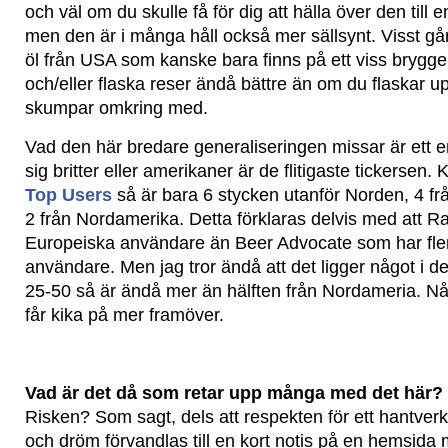
och väl om du skulle få för dig att hälla över den till 
men den är i många håll också mer sällsynt. Visst gå
öl från USA som kanske bara finns på ett viss brygge
och/eller flaska reser ändå bättre än om du flaskar up
skumpar omkring med.
Vad den här bredare generaliseringen missar är ett e
sig britter eller amerikaner är de flitigaste tickersen. 
Top Users
så är bara 6 stycken utanför Norden, 4 fr
2 från Nordamerika. Detta förklaras delvis med att Ra
Europeiska användare än Beer Advocate som har fle
användare. Men jag tror ändå att det ligger något i det
25-50 så är ändå mer än hälften från Nordameria. N
får kika på mer framöver.
Vad är det då som retar upp många med det här?
Risken? Som sagt, dels att respekten för ett hantve
och dröm förvandlas till en kort notis på en hemsida