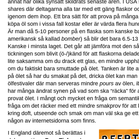
annat har olika synsätt skildrats senaste åren. I USA 
shares där deltagarna alla tar med ett gäng flaskor
igenom dem ihop. Ett bra sätt för att prova på många
köpa öl som i vissa fall kostar eller är värda flera hun
Är man då 5-10 personer på en flaska som kanske bar
amerikansk så kallad
bomber
) så blir det bara 6.5-13
Kanske i minsta laget. Det går att jämföra mot den s
tickningen som blivit (ö-/)känd för att flaskorna delade
lite saksamma om du drack ett glas, en mindre upphäl
om du faktiskt bara smuttade på ölet. Tanken är lite 
på ölet så har du smakat på det, dricka ölet kan man 
ölfestivaler där man serveras mindre
pours
av ölen, i
har många ändrat synen på vad som ska “räcka” för a
provat ölet. I mångt och mycket en fråga om semant
fråga om det räcker med ett mindre smakprov för at
kring doft, utseende och smak om man väl ska ge ett
någon av internetsidorna som finns.
I England däremot så berättas i