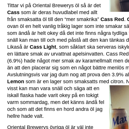
Tittar vi på Oriental Brewerys öl så är det
Cass
som är deras huvudlabel med allt
från smaksatta öl till den “mer smakrika”
Cass Red
.
ovan öl en helt vanlig tråkig lager som inte smakar s
som ändå är helt okey då det inte finns några tydliga 
snäll kan man till och med påstå att den kan tänkas du
Likaså är
Cass Light
, som såklart ska serveras iskyl
en lättare smak av urvattnat apelsinvatten. Cass Red 
(6.9%) hade något mer smak av karamellmalt men det
än att den placerar sig som en något bättre menlös 
Avslutningsvis var jag dum nog att prova den 3.9% a
Lemon
som är en lager som smaksatts med citron.
N
visst kan man vara snäll och säga att en
iskall flaska hade varit okey på en tokigt
varm sommardag, men det känns ändå fel
och som att det finns en hord andra öl jag
hellre hade valt.
Oriental Brewerys övriga öl är väl inte