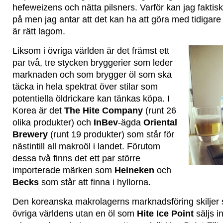
hefeweizens och nätta pilsners. Varför kan jag faktiskt
på men jag antar att det kan ha att göra med tidigare 
är rätt lagom.
Liksom i övriga världen är det främst ett
par två, tre stycken bryggerier som leder
marknaden och som brygger öl som ska
täcka in hela spektrat över stilar som
potentiella öldrickare kan tänkas köpa. I
Korea är det
The Hite Company
(runt 26
olika produkter) och
InBev
-ägda
Oriental
Brewery
(runt 19 produkter) som står för
nästintill all makroöl i landet. Förutom
dessa två finns det ett par större
importerade märken som
Heineken
och
Becks
som står att finna i hyllorna.
Den koreanska makrolagerns marknadsföring skiljer s
övriga världens utan en öl som
Hite Ice Point
säljs i