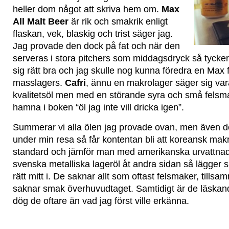
heller dom något att skriva hem om.
Max
All Malt Beer
är rik och smakrik enligt
flaskan, vek, blaskig och trist säger jag.
Jag provade den dock på fat och när den
serveras i stora pitchers som middagsdryck så tycker
sig rätt bra och jag skulle nog kunna föredra en Ma
masslagers.
Cafri
, ännu en makrolager säger sig va
kvalitetsöl men med en störande syra och små felsma
hamna i boken “öl jag inte vill dricka igen”.
Summerar vi alla ölen jag provade ovan, men även d
under min resa så får kontentan bli att koreansk makro
standard och jämför man med amerikanska urvattnad
svenska metalliska lageröl åt andra sidan så lägger 
rätt mitt i. De saknar allt som oftast felsmaker, till
saknar smak överhuvudtaget. Samtidigt är de läskand
dög de oftare än vad jag först ville erkänna.