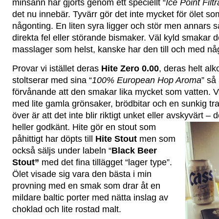
minsann har gjorts genom ett speciellt “
Ice Point Filt
det nu innebär. Tyvärr gör det inte mycket för ölet 
någonting. En liten syra ligger och stör men annars s
direkta fel eller störande bismaker. Väl kyld smakar 
masslager som helst, kanske har den till och med någo
Provar vi istället deras
Hite Zero 0.00
, deras helt alk
stoltserar med sina “
100% European Hop Aroma
” så
förvånande att den smakar lika mycket som vatten. Va
med lite gamla grönsaker, brödbitar och en sunkig tr
över är att det inte blir riktigt unket eller avskyvärt – d
heller godkänt.
Hite gör en stout som
påhittigt har döpts till
Hite Stout
men som
också säljs under labeln “
Black Beer
Stout”
med det fina tillägget “lager type”.
Ölet visade sig vara den bästa i min
provning med en smak som drar åt en
mildare baltic porter med nätta inslag av
choklad och lite rostad malt.