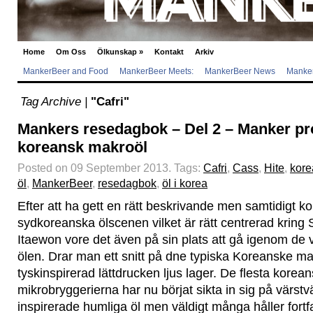
Home
Om Oss
Ölkunskap
»
Kontakt
Arkiv
MankerBeer and Food
MankerBeer Meets:
MankerBeer News
Manker
Tag Archive |
"Cafri"
Mankers resedagbok – Del 2 – Manker pr
koreansk makroöl
Posted on 09 September 2013.
Tags:
Cafri
,
Cass
,
Hite
,
kore
öl
,
MankerBeer
,
resedagbok
,
öl i korea
Efter att ha gett en rätt beskrivande men samtidigt ko
sydkoreanska ölscenen vilket är rätt centrerad kring
Itaewon vore det även på sin plats att gå igenom de
ölen. Drar man ett snitt på dne typiska Koreanske ma
tyskinspirerad lättdrucken ljus lager. De flesta korea
mikrobryggerierna har nu börjat sikta in sig på värs
inspirerade humliga öl men väldigt många håller fortf