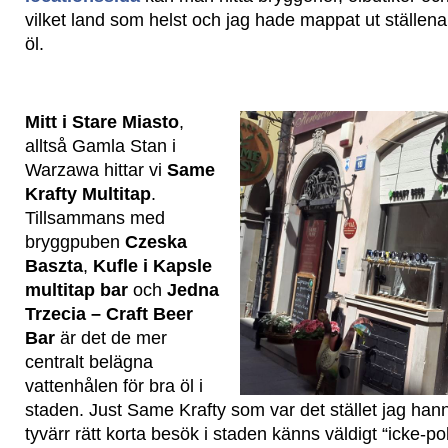
vilket land som helst och jag hade mappat ut ställena
öl.
Mitt i Stare Miasto
,
alltså Gamla Stan i
Warzawa hittar vi
Same
Krafty Multitap
.
Tillsammans med
bryggpuben
Czeska
Baszta
,
Kufle i Kapsle
multitap bar
och
Jedna
Trzecia – Craft Beer
Bar
är det de mer
centralt belägna
vattenhålen för bra öl i
staden. Just Same Krafty som var det stället jag han
tyvärr rätt korta besök i staden känns väldigt “icke-po