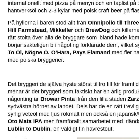
internationellt med pizza på menyn och en taplist på 
hantverksöl och 2-3 kylar med polsk craft beer på fla
På hyllorna i baren stod allt från
Omnipollo
till
Three
Hill Farmstead, Mikkeller
och
BrewDog
och killarn
rätt stolta över alla de bryggare som ibland hade komm
börjar sakteligen bli någoting förklarade dem, vilket s
To Öl, Nögne Ö, O’Hara, Pays Flamand
med fler ha
med polska bryggerier.
Det bryggeri de själva hyste störst tilltro till för fram
menar är det bryggeri som faktiskt har en årlig produ
någonting är
Browar Pinta
ifrån den lilla staden
Zar
sydvästra hörnet av landet. Dels har de en rätt trevli
syrlig veteöl med ljus rökmalt men också en japansk/
Oto Mata IPA
men framförallt samarbetet med irlän
Lublin to Dublin
, en väldigt fin havrestout.