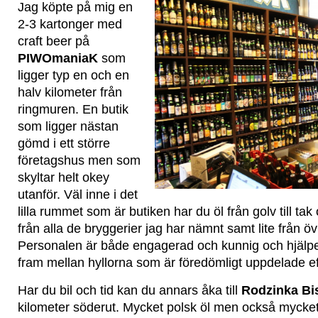
Jag köpte på mig en
2-3 kartonger med
craft beer på
PIWOmaniaK
som
ligger typ en och en
halv kilometer från
ringmuren. En butik
som ligger nästan
gömd i ett större
företagshus men som
skyltar helt okey
utanför. Väl inne i det
lilla rummet som är butiken har du öl från golv till tak
från alla de bryggerier jag har nämnt samt lite från ö
Personalen är både engagerad och kunnig och hjälper
fram mellan hyllorna som är föredömligt uppdelade efte
Har du bil och tid kan du annars åka till
Rodzinka Bi
kilometer söderut. Mycket polsk öl men också mycket 