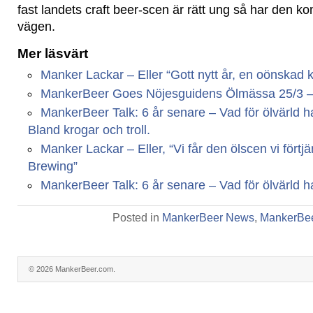
fast landets craft beer-scen är rätt ung så har den ko
vägen.
Mer läsvärt
Manker Lackar – Eller “Gott nytt år, en oönskad kr
MankerBeer Goes Nöjesguidens Ölmässa 25/3 – Vi
MankerBeer Talk: 6 år senare – Vad för ölvärld har
Bland krogar och troll.
Manker Lackar – Eller, “Vi får den ölscen vi fört
Brewing”
MankerBeer Talk: 6 år senare – Vad för ölvärld har
Posted in
MankerBeer News
,
MankerBee
© 2026 MankerBeer.com.