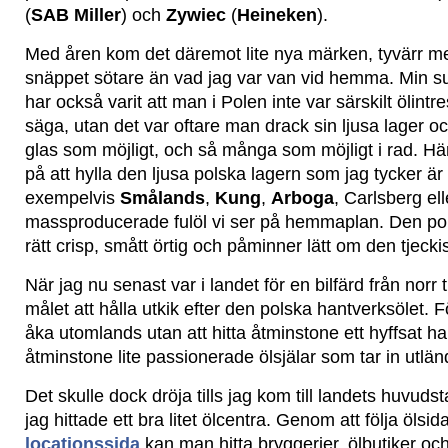
(
SAB Miller
) och
Zywiec
(
Heineken
).
Med åren kom det däremot lite nya märken, tyvärr med
snäppet sötare än vad jag var van vid hemma. Min su
har också varit att man i Polen inte var särskilt ölintres
säga, utan det var oftare man drack sin ljusa lager oc
glas som möjligt, och så många som möjligt i rad. Här
på att hylla den ljusa polska lagern som jag tycker är
exempelvis
Smålands
,
Kung
,
Arboga
, Carlsberg el
massproducerade fulöl vi ser på hemmaplan. Den pols
rätt crisp, smått örtig och påminner lätt om den tjecki
När jag nu senast var i landet för en bilfärd från norr 
målet att hålla utkik efter den polska hantverksölet. Fö
åka utomlands utan att hitta åtminstone ett hyffsat ha
åtminstone lite passionerade ölsjälar som tar in utlän
Det skulle dock dröja tills jag kom till landets huvuds
jag hittade ett bra litet ölcentra. Genom att följa ölsi
locationssida
kan man hitta bryggerier, ölbutiker och 