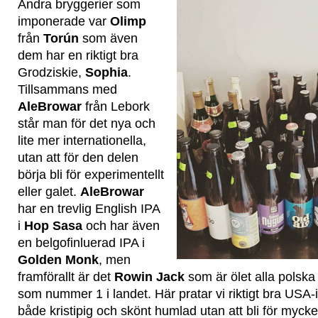
Andra bryggerier som
imponerade var
Olimp
från
Torún
som även
dem har en riktigt bra
Grodziskie,
Sophia
.
Tillsammans med
AleBrowar
från Lebork
står man för det nya och
lite mer internationella,
utan att för den delen
börja bli för experimentellt
eller galet.
AleBrowar
har en trevlig English IPA
i
Hop Sasa
och har även
en belgofinluerad IPA i
Golden Monk
, men
framförallt är det
Rowin Jack
som är ölet alla polska
som nummer 1 i landet. Här pratar vi riktigt bra USA-
både kristipig och skönt humlad utan att bli för mycke