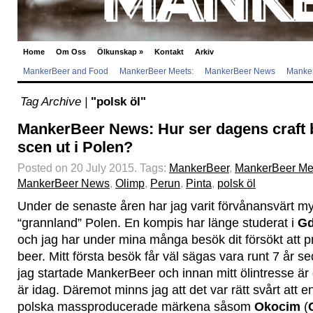
Home
Om Oss
Ölkunskap
»
Kontakt
Arkiv
MankerBeer and Food
MankerBeer Meets:
MankerBeer News
Manker
Tag Archive |
"polsk öl"
MankerBeer News: Hur ser dagens craft 
scen ut i Polen?
Posted on 20 July 2015.
Tags:
MankerBeer
,
MankerBeer Me
MankerBeer News
,
Olimp
,
Perun
,
Pinta
,
polsk öl
Under de senaste åren har jag varit förvånansvärt my
“grannland” Polen. En kompis har länge studerat i
Gd
och jag har under mina många besök dit försökt att p
beer. Mitt första besök får väl sägas vara runt 7 år sed
jag startade MankerBeer och innan mitt ölintresse 
är idag. Däremot minns jag att det var rätt svårt att e
polska massproducerade märkena såsom
Okocim
(