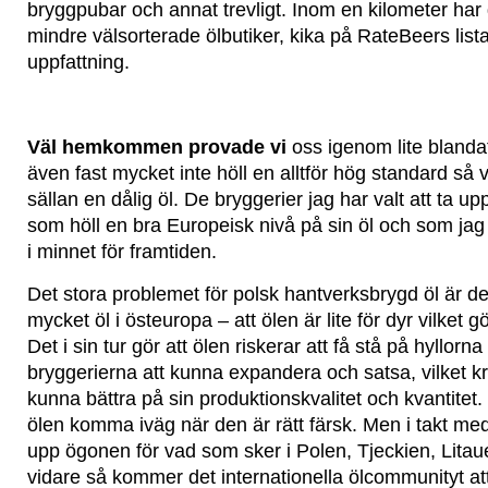
bryggpubar och annat trevligt. Inom en kilometer har d
mindre välsorterade ölbutiker, kika på RateBeers lista
uppfattning.
Väl hemkommen provade vi
oss igenom lite blanda
även fast mycket inte höll en alltför hög standard så v
sällan en dålig öl. De bryggerier jag har valt att ta u
som höll en bra Europeisk nivå på sin öl och som jag 
i minnet för framtiden.
Det stora problemet för polsk hantverksbrygd öl är 
mycket öl i östeuropa – att ölen är lite för dyr vilket gö
Det i sin tur gör att ölen riskerar att få stå på hyllorna
bryggerierna att kunna expandera och satsa, vilket kr
kunna bättra på sin produktionskvalitet och kvantitet.
ölen komma iväg när den är rätt färsk. Men i takt med 
upp ögonen för vad som sker i Polen, Tjeckien, Litau
vidare så kommer det internationella ölcommunityt att 