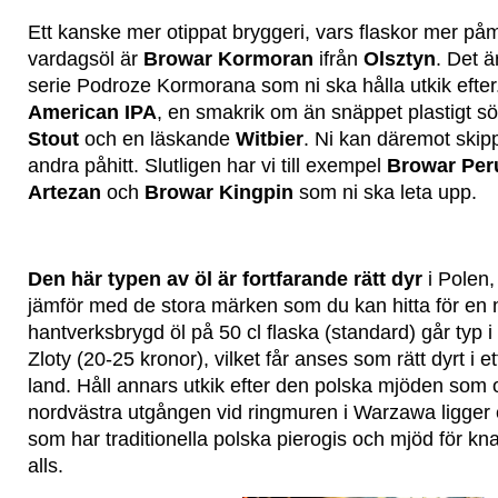
Ett kanske mer otippat bryggeri, vars flaskor mer påm
vardagsöl är
Browar Kormoran
ifrån
Olsztyn
. Det ä
serie Podroze Kormorana som ni ska hålla utkik efter
American IPA
, en smakrik om än snäppet plastigt sö
Stout
och en läskande
Witbier
. Ni kan däremot skip
andra påhitt. Slutligen har vi till exempel
Browar Per
Artezan
och
Browar Kingpin
som ni ska leta upp.
Den här typen av öl är fortfarande rätt dyr
i Polen,
jämför med de stora märken som du kan hitta för en
hantverksbrygd öl på 50 cl flaska (standard) går typ i 
Zloty (20-25 kronor), vilket får anses som rätt dyrt i ett
land. Håll annars utkik efter den polska mjöden som of
nordvästra utgången vid ringmuren i Warzawa ligger ett
som har traditionella polska pierogis och mjöd för k
alls.