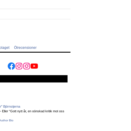
olaget
Ölrecensioner
Facebook
Instagram
Instagram
YouTube
" Björnstjerna
Eller “Gott nytt år, en oönskad kritik mot oss
Author Bio