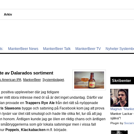
Arkiv
s:
MankerBeer News
MankerBeer Talk
MankerBeer TV
Nyheter Systemb
ite av Dalarados sortiment
s American IPA
,
MankerBeer
,
Systembolaget
,
Skribenter
 positiva upplevelser där jag tidigare
r mitt stora intresse med öl så är det inget undantag. Därför var
sedan provade en
Trappers Rye Ale
från det rätt så nyöppnade
ris Slawsons
bygge och satsning på Facebook kom jag att prova
Magnus "Manker
tyvärr var ölet rätt smutsigt och hade lite olika fel, tur då att jag
Manker Lackar – 
själva”!
från honom. Äntligen kunde jag ge ölen en riktig chans och äntligen
Plugin by
Social 
a småbryggerierna som gör lokala satsningar men i vissa fall
 hur
Poppels
,
Klackabacken
m.fl. började.