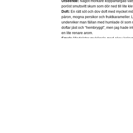
Utseende:
Något mörkare kopparfärgad väts
poröst smutsvitt skum som dör ned till lite kl
Doft:
En rätt söt och dov doft med mycket mör
päron, mogna persikor och fruktkarameller. L
underviker man fällan med humlade öl som
doftar jäst och “hembryggt”, men jag hade in
en lite renare arom.
Smak:
Medelstor mukänsla med okey kolsyr
och rätt mild kolsyra vilket gör att karamell
mer till en början, sedan börjar beskan växa 
udden av sötman. Det är ingen extrem beska 
rent in i sötman. Smaken präglas av karamel
frukter.
Betyg?
-Bra. Väldigt drickbar IPA som har e
också samspela. Tyvärr känner jag tendenser 
tiden, så drick den så färskt som möjligt.
Dalarado Cockadoodle
Utseende:
Stiltypiskt matt uringul vätksa m
bubblor och litet frätande skum.
Doft:
Lite syrlig arom av citrus, citronskal, g
syrlighet jag inte riktigt kan placera – stundta