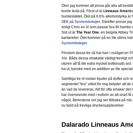
Ölen jag kommer att prova går alla att bestä
borde testa på. Först ut är
Linneaus Americ
humlesläktet. Ölet på 6.6% alkoholstyrka ä
SEK
på Systembolaget
. Därefter provar ja
enligt Chris en öl som passar bra till ham
Sist ut är
The Year One
, en belgisk Abbey Tri
kantareller. Ölet kommer på en lite större hal
Systembolaget
.
Förutom dessa tre så har han i nuläget en 5
Ale
. Båda dessa smakade väldigt trevligt och
oturen att få lite extra mycket bottensats sist
ha ut, kanske med en addition av lite specia
Samtliga tre öl nedan bjuder på dofter och sm
segmentet “bra” vilket för mig betyder att de
än vad de levereras. Allt för ofta smakar de
har överseende med i euforin av att snart f
något, åtminstone om jag ser tillbaka på när j
nu bjöd på trevliga dryckesupplevelser.
Dalarado Linneaus Ame