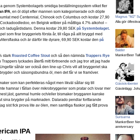
lla genom Systembolagets smidiga beställningssystem vilket fler
an IPA
, en öl döpt efter mannen som kategoriserade och döpte
Magnus "M2" S
r humlat med Centennial, Chinook och Columbus och kostar 27,90
Alla gör ölfesti
g Cockadoodledoo, en Belgisk witbier på måttliga 4.7% alkohol –
bo och ladugårdsdans. Denna kostar 29,80 SEK
på Systembolaget.
pel som firar bryggeriets första år, till råga på allt bryggd med
vlitersflaska och är därför lite dyrare, 69,90 SEK kostar den
på
Balder
MankerBeer Talk
% stark
Roasted Coffee Stout
och så den nämnda
Trappers Rye
 Trappers lyckades återfå mitt förtroende och jag tror att jag hade
. Ungefär såhär ser också den line-up Chris vill att bryggeriet ska
lbrygder och säsongsbundna öl, men det får vi se framöver.
aker som kan perfekteras något men likväl sållar sig till
Gästskribenter
 inte hamnar i fållan över mikrobryggerier som pratar och lovar mer
Gästinlägg: Joha
t mest jäst, gammal humle och/eller bismaker bryggaren kanske
å ut sina brygder på marknaden. Dalarado pendlar fortfarande
ag sist fick prova lite av ölen, men samtliga flaskor jag fått prova
Surisarna
MankerBeer News:
anniversary
rican IPA