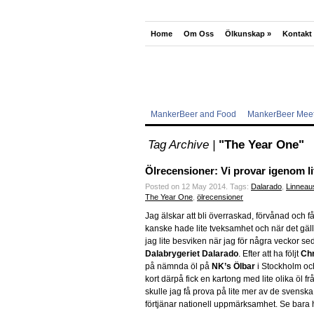
Home
Om Oss
Ölkunskap
»
Kontakt
MankerBeer and Food
MankerBeer Meet
Tag Archive |
"The Year One"
Ölrecensioner: Vi provar igenom l
Posted on 12 May 2014.
Tags:
Dalarado
,
Linneau
The Year One
,
ölrecensioner
Jag älskar att bli överraskad, förvånad och få
kanske hade lite tveksamhet och när det gälle
jag lite besviken när jag för några veckor 
Dalabrygeriet Dalarado
. Efter att ha följt
Ch
på nämnda öl på
NK’s Ölbar
i Stockholm och 
kort därpå fick en kartong med lite olika öl 
skulle jag få prova på lite mer av de svensk
förtjänar nationell uppmärksamhet. Se bara