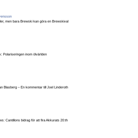
vensson
valer, men bara Brewski kan göra en Brewskival
: Polariseringen inom ölvärlden
n Blasberg – En kommentar till Joel Linderoth
 Cantillons bidrag för att fira Akkurats 20:th