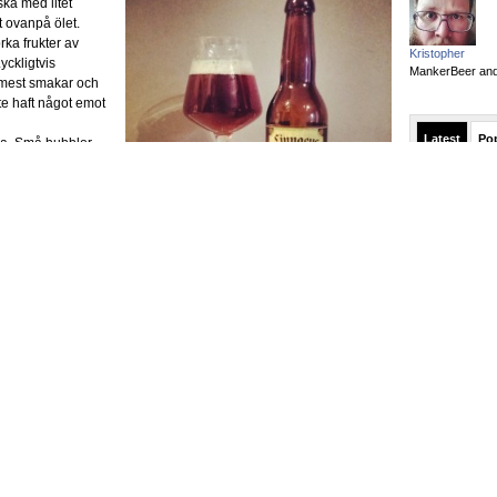
ka med litet
et ovanpå ölet.
ka frukter av
Kristopher
yckligtvis
MankerBeer and 
 mest smakar och
te haft något emot
Latest
Po
a. Små bubblor
sötman känns av
fram och tar
utan går väldigt
l och torkade
n mild kropp och beska och karamellighet som tillåts ta plats men
på att ölet kan tappa rätt fort när humlefräschören avtar med
doo
ed små, små
rape och frätande
ls lite äcklig men