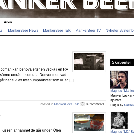
Arkiv
s:
MankerBeer News
MankerBeer Talk
MankerBeer TV
Nyheter Systemb
Skribenter
något man kan behöva efter en vecka i en RV
 ‘lite sämre område’ centrala Denver men vad
Igår hade vi ett litet pumpaölstest som vi lär […]
Magnus "Manker
Manker Lackar – 
själva”!
Posted in
MankerBeer Talk
0 Comments
Plugin by
Social 
r
s Kisser’ är namnet de går under. Ölen
Magnus "M2" S