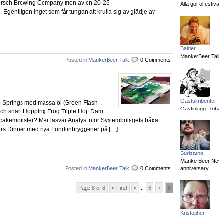
Biersch Brewing Company men av en 20-25
Alla gör ölfesti
am. Egentligen inget som får tungan att krulla sig av glädje av
Balder
MankerBeer Talk
Posted in
MankerBeer Talk
0 Comments
Gästskribenter
ho Springs med massa öl (Green Flash
Gästinlägg: Joha
 och snart Hopping Frog Triple Hop Dam
pcakemonster? Mer läsvärtAnalys inför Systembolagets båda
ers Dinner med nya Londonbryggerier på […]
Surisarna
MankerBeer News:
Posted in
MankerBeer Talk
0 Comments
anniversary
Page 8 of 8
« First
«
...
6
7
8
Kristopher