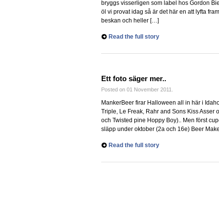
bryggs visserligen som label hos Gordon 
öl vi provat idag så är det här en att lyfta fr
beskan och heller […]
Read the full story
Ett foto säger mer..
Posted on 01 November 2011.
MankerBeer firar Halloween all in här i Ida
Triple, Le Freak, Rahr and Sons Kiss Asser
och Twisted pine Hoppy Boy).. Men först cu
släpp under oktober (2a och 16e) Beer Mak
Read the full story