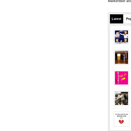
MankerBeer and 
Latest
Po