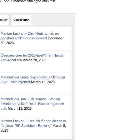
Food: Smaksätt dina egna cocktails
pular
Subscribe
Manker Lackar – Eller “Gott nytt år, en
oönskad kritik mot oss själva”!
December
30, 2023
Ölrecensioner för 2020-talet?: Ten Hands
The Agent IPA
March 20, 2023
MankerBeer Goes Nöjesguidens Ölmässa
25/3 – Vinn biljetter!
March 16, 2023
MankerBeer Talk: 6 år senare – Vad för
ölvärld har vi fått? Del 2. Bland krogar och
troll.
March 13, 2023
Manker Lackar – Eller, “Vi får den ölscen vi
förtjänar, RIP Stockholm Brewing”
March 8,
2023