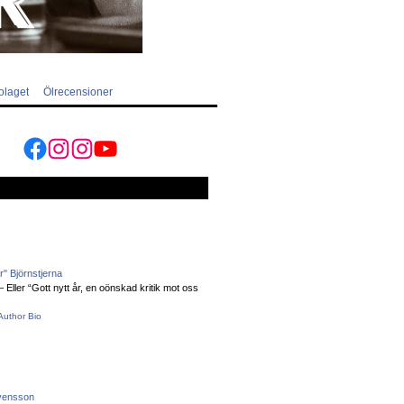
olaget
Ölrecensioner
Facebook
Instagram
Instagram
YouTube
" Björnstjerna
Eller “Gott nytt år, en oönskad kritik mot oss
Author Bio
vensson