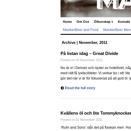
Home
Om Oss
Ölkunskap
»
Kontakt
MankerBeer and Food
MankerBeer Meet
Archive | November, 2011
På listan idag – Great Divide
Posted on 03 November 2011.
Nu är vi i Denver och njuter av hotellivet, 
med rätt få lyxfaciliteter. Vi verkar bo i ett
gör det när vi är för fokuserad på all god öl. 
Read the full story
Kvällens öl och lite Tommyknocke
Posted on 01 November 2011.
‘Ruhr and Sons’ står det på flaskan men ‘As