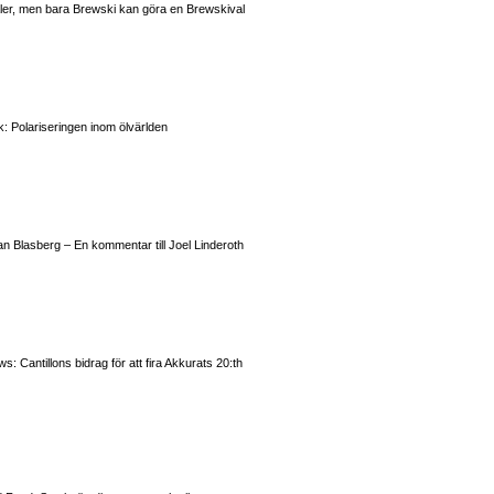
valer, men bara Brewski kan göra en Brewskival
: Polariseringen inom ölvärlden
n Blasberg – En kommentar till Joel Linderoth
 Cantillons bidrag för att fira Akkurats 20:th