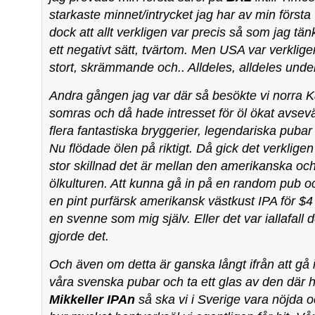
starkaste minnet/intrycket jag har av min först
dock att allt verkligen var precis så som jag tän
ett negativt sätt, tvärtom. Men USA var verklige
stort, skrämmande och.. Alldeles, alldeles unde
Andra gången jag var där så besökte vi norra Ka
somras och då hade intresset för öl ökat avsevä
flera fantastiska bryggerier, legendariska pubar 
Nu flödade ölen på riktigt. Då gick det verklige
stor skillnad det är mellan den amerikanska o
ölkulturen. Att kunna gå in på en random pub 
en pint purfärsk amerikansk västkust IPA för $4 ä
en svenne som mig själv. Eller det var iallafall 
gjorde det.
Och även om detta är ganska långt ifrån att gå
våra svenska pubar och ta ett glas av den där 
Mikkeller IPAn
så ska vi i Sverige vara nöjda o