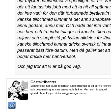
hur mycket hantverksöl vi egentligen får hit. Vå
gör ett fantastiskt jobb med att ta hit all spänn
det inte varit för den där förbannade byråkratin
kanske tillochmed kunnat få det ännu snabbare
ännu godare, ännu mer. Och hade det inte varit
hos herr och fru industrilager så kanske ölen ha
ruljans och sluppit stå på hyllan alldeles för lä
kanske tillochmed kunnat dricka svensk öl inn
passerat bäst före-datum. Men då gäller det att
börjar dricka mer hantverksöl.
Och jag tror att vi är på god väg.
Gästskribenter
MankerBeer har bjudit in flertalet gästskribenter till att skriva krönik
och dela med sig av sina tankar och åsikter. Vem som är aktuell
gästskribent för just detta inlägg framgår överst.