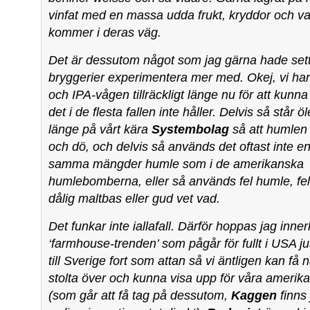
vinfat med en massa udda frukt, kryddor och v
kommer i deras väg.
Det är dessutom något som jag gärna hade set
bryggerier experimentera mer med. Okej, vi har 
och IPA-vågen tillräckligt länge nu för att kunna
det i de flesta fallen inte håller. Delvis så står ö
länge på vårt kära
Systembolag
så att humlen 
och dö, och delvis så används det oftast inte e
samma mängder humle som i de amerikanska
humlebomberna, eller så används fel humle, f
dålig maltbas eller gud vet vad.
Det funkar inte iallafall. Därför hoppas jag innerl
‘farmhouse-trenden’ som pågår för fullt i USA ju
till Sverige fort som attan så vi äntligen kan få 
stolta över och kunna visa upp för våra amerik
(som går att få tag på dessutom,
Kaggen
finns 