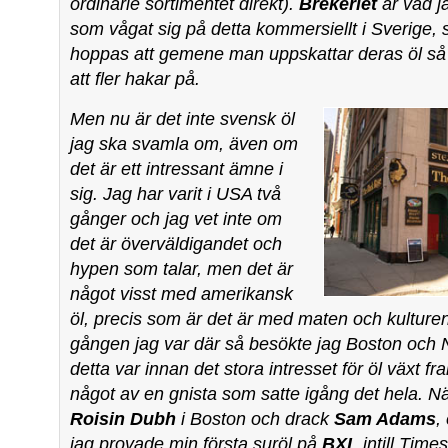
ordinarie sortimentet direkt).
Brekeriet
är vad j
som vågat sig på detta kommersiellt i Sverige, s
hoppas att gemene man uppskattar deras öl så
att fler hakar på.
Men nu är det inte svensk öl
jag ska svamla om, även om
det är ett intressant ämne i
sig. Jag har varit i USA två
gånger och jag vet inte om
det är överväldigandet och
hypen som talar, men det är
något visst med amerikansk
öl, precis som är det är med maten och kulturen
gången jag var där så besökte jag Boston och
detta var innan det stora intresset för öl växt f
något av en gnista som satte igång det hela. När
Roisin Dubh
i Boston och drack
Sam Adams
,
jag provade min första suröl på
BXL
intill Time