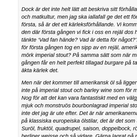
Dock är det inte helt lätt att beskriva sitt förhålla
och matkultur, men jag ska iallafall ge det ett fö
första, så är det ett kärleksförhållande. Vi komm
den där första gången vi fick i oss en rejäl dos
tänkte ‘Vad fan hände? Vad är detta för något?’
för första gången tog en sipp av en rejäl, ameri
mörk imperial stout? På samma sätt som när ma
gången får en helt perfekt tillagad burgare på ta
äkta kärlek det.
Men när det kommer till amerikansk öl så ligge
inte på imperial stout och barley wine som för
Nog för att det kan vara fantastiskt med en välg
mjuk och monstruös bourbonlagrad imperial sto
inte det jag är ute efter. Det är när amerikanern
på klassiska europeiska ölstilar, det är det som 
Suröl, fruktöl, quadrupel, saison, doppelbock, r
berliner weisse och så vidare. Gärna lagrat på 