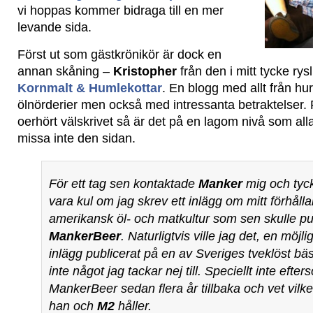
vi hoppas kommer bidraga till en mer
levande sida.
Först ut som gästkrönikör är dock en
annan skåning –
Kristopher
från den i mitt tycke rys
Kornmalt & Humlekottar
. En blogg med allt från hur d
ölnörderier men också med intressanta betraktelser. 
oerhört välskrivet så är det på en lagom nivå som alla 
missa inte den sidan.
För ett tag sen kontaktade
Manker
mig och tyckt
vara kul om jag skrev ett inlägg om mitt förhållan
amerikansk öl- och matkultur som sen skulle pu
MankerBeer
. Naturligtvis ville jag det, en möjlig
inlägg publicerat på en av Sveriges tveklöst bäs
inte något jag tackar nej till. Speciellt inte efter
MankerBeer sedan flera år tillbaka och vet vilk
han och
M2
håller.