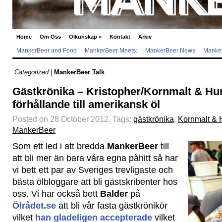
Home
Om Oss
Ölkunskap
»
Kontakt
Arkiv
MankerBeer and Food
MankerBeer Meets:
MankerBeer News
Manker
Categorized |
MankerBeer Talk
Gästkrönika – Kristopher/Kornmalt & Hum
förhållande till amerikansk öl
Posted on 28 October 2012.
Tags:
gästkrönika
,
Kornmalt & 
MankerBeer
Som ett led i att bredda
MankerBeer
till
att bli mer än bara våra egna påhitt så har
vi bett ett par av Sveriges trevligaste och
bästa ölbloggare att bli gästskribenter hos
oss. Vi har också bett
Balder
på
Ölrådet.se
att bli vår fasta gästkrönikör
vilket
han gladeligen accepterade
vilket