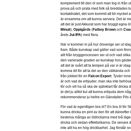
komplement till den öl som man tog in från u
prova på och prata med folk så breddades b
kontaktnätet, det som kommit att bli mycket a
är ensamma om att kunna servera. Det är med
att det är just Akkurat som har bryggt egna 
Minuit
),
Oppigårds
(
Fatboy Brown
och
Coas
årets
Jul-IPA
) med flera.
När vi kommer in på hur ölsverige ser ut ida
fram. Både kunskap vad gäller vad som finn
allt från bryggprocessen ser ut och vad olik
den varierade graden av kunskap hos gäster
att det är svårt att ta tempen på var vi är ida
komma dit för att ta del av den välkända oc
från jobbet för en
Falcon Export
. Tyvärr inn
är och vad de erbjuder; man ska inte behöva
för och vill ha så ska de självklart får drick
är det ju alltid kul att kunna erbjuda dem nå
rekommenderar ju hellre en Gänstaller Pils ä
För vad är egentligen bra öl? En bra öl för S
kunna dricka en pint av den för att däreefter i
beskriva många av öldrickarna med två läger, 
dricka och sedan effektsökarna. De senare är
inte allt ha en hög drickbarhet. Jag förstår sn