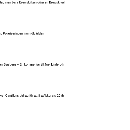
valer, men bara Brewski kan göra en Brewskival
: Polariseringen inom ölvärlden
n Blasberg – En kommentar till Joel Linderoth
 Cantillons bidrag för att fira Akkurats 20:th