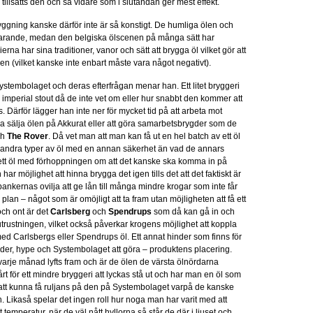
r tillsätts den och så vidare som i slutändan ger mest effekt.
ryggning kanske därför inte är så konstigt. De humliga ölen och
farande, medan den belgiska ölscenen på många sätt har
rna har sina traditioner, vanor och sätt att brygga öl vilket gör att
gen (vilket kanske inte enbart måste vara något negativt).
ystembolaget och deras efterfrågan menar han. Ett litet bryggeri
er imperial stout då de inte vet om eller hur snabbt den kommer att
 Därför lägger han inte ner för mycket tid på att arbeta mot
a sälja ölen på Akkurat eller att göra samarbetsbrygder som de
ch
The Rover
. Då vet man att man kan få ut en hel batch av ett öl
te andra typer av öl med en annan säkerhet än vad de annars
ga ett öl med förhoppningen om att det kanske ska komma in på
ar möjlighet att hinna brygga det igen tills det att det faktiskt är
ankernas ovilja att ge lån till många mindre krogar som inte får
lan – något som är omöjligt att ta fram utan möjligheten att få ett
och ont är det
Carlsberg
och
Spendrups
som då kan gå in och
trustningen, vilket också påverkar krogens möjlighet att koppla
d Carlsbergs eller Spendrups öl. Ett annat hinder som finns för
er, hype och Systembolaget att göra – produktens placering.
rje månad lyfts fram och är de ölen de värsta ölnördarna
årt för ett mindre bryggeri att lyckas stå ut och har man en öl som
t att kunna få ruljans på den på Systembolaget varpå de kanske
in. Likaså spelar det ingen roll hur noga man har varit med att
 temperatur, när de väl nått hyllorna så står de där i ljuset och