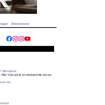
olaget
Ölrecensioner
Facebook
Instagram
Instagram
YouTube
" Björnstjerna
Eller “Gott nytt år, en oönskad kritik mot oss
Author Bio
vensson