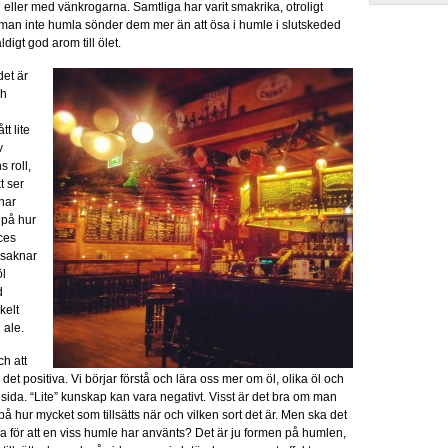
sig eller med vänkrogarna. Samtliga har varit smakrika, otroligt
an inte humla sönder dem mer än att ösa i humle i slutskeded
digt god arom till ölet.
et är
ch
t lite
v
s roll,
t ser
enar
 på hur
ces
t saknar
öl
d
kelt
 ale.
h att
 det positiva. Vi börjar förstå och lära oss mer om öl, olika öl och
 sida. “Lite” kunskap kan vara negativt. Visst är det bra om man
 hur mycket som tillsätts när och vilken sort det är. Men ska det
ara för att en viss humle har använts? Det är ju formen på humlen,