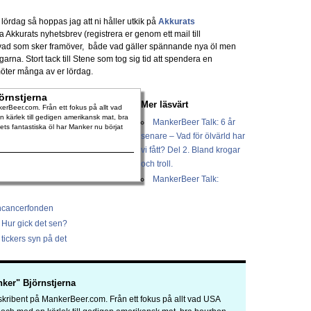
 lördag så hoppas jag att ni håller utkik på
Akkurats
a Akkurats nyhetsbrev (registrera er genom ett mail till
m vad som sker framöver, både vad gäller spännande nya öl men
na. Stort tack till Stene som tog sig tid att spendera en
öter många av er lördag.
örnstjerna
Mer läsvärt
rBeer.com. Från ett fokus på allt vad
 kärlek till gedigen amerikansk mat, bra
MankerBeer Talk: 6 år
dets fantastiska öl har Manker nu börjat
senare – Vad för ölvärld har
vi fått? Del 2. Bland krogar
och troll.
MankerBeer Talk:
rncancerfonden
 Hur gick det sen?
tickers syn på det
ker" Björnstjerna
kribent på MankerBeer.com. Från ett fokus på allt vad USA