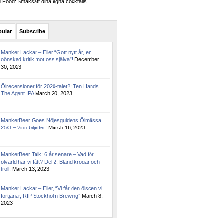
Food: Smaksätt dina egna cocktails
pular
Subscribe
Manker Lackar – Eller “Gott nytt år, en
oönskad kritik mot oss själva”!
December
30, 2023
Ölrecensioner för 2020-talet?: Ten Hands
The Agent IPA
March 20, 2023
MankerBeer Goes Nöjesguidens Ölmässa
25/3 – Vinn biljetter!
March 16, 2023
MankerBeer Talk: 6 år senare – Vad för
ölvärld har vi fått? Del 2. Bland krogar och
troll.
March 13, 2023
Manker Lackar – Eller, “Vi får den ölscen vi
förtjänar, RIP Stockholm Brewing”
March 8,
2023