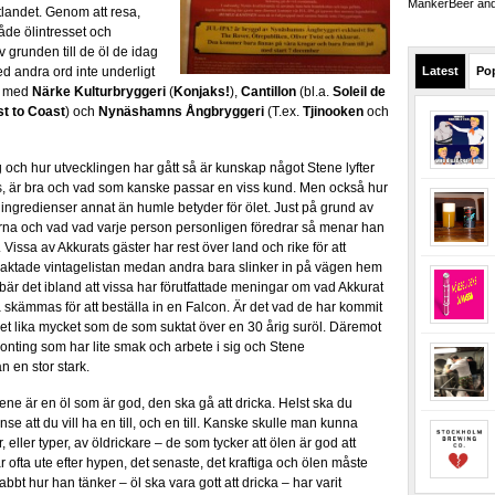
MankerBeer and 
tlandet. Genom att resa,
åde ölintresset och
v grunden till de öl de idag
 andra ord inte underligt
Latest
Po
öl med
Närke Kulturbryggeri
(
Konjaks!
),
Cantillon
(bl.a.
Soleil de
t to Coast
) och
Nynäshamns Ångbryggeri
(T.ex.
Tjinooken
och
g och hur utvecklingen har gått så är kunskap något Stene lyfter
s, är bra och vad som kanske passar en viss kund. Men också hur
a ingredienser annat än humle betyder för ölet. Just på grund av
na och vad vad varje person personligen föredrar så menar han
g. Vissa av Akkurats gäster har rest över land och rike för att
h aktade vintagelistan medan andra bara slinker in på vägen hem
ebär det ibland att vissa har förutfattade meningar om vad Akkurat
 skämmas för att beställa in en Falcon. Är det vad de har kommit
a det lika mycket som de som suktat över en 30 årig suröl. Däremot
gonting som har lite smak och arbete i sig och Stene
n en stor stark.
tene är en öl som är god, den ska gå att dricka. Helst ska du
nse att du vill ha en till, och en till. Kanske skulle man kunna
eller typer, av öldrickare – de som tycker att ölen är god att
 ofta ute efter hypen, det senaste, det kraftiga och ölen måste
abbt hur han tänker – öl ska vara gott att dricka – har varit