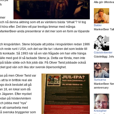
ylls på
Alla gör ölfesti
ch
mmer
et och nå denna aktning som ett av världens bästa “ölhak”? Vi tog
Balder
tt höra efter. Det blev ett par trevliga timmar med många
MankerBeer Talk
 MankerBeer-anda presenterar vi det mer som en form av löpande
 och krogvärlden. Stene började att jobba i krogvärlden redan 1986
reste runt i USA, och det var lite tur i oturen det som ledde till
Gästskribenter
obb konkade. Så 1993 när så en vän frågade om han ville hänga
Gästinlägg: Joha
tälle med god öl så tackade Stene ja. Detta var första, men inte
på både sökte och fick jobb där. På Oliver Twist jobbade också
cket god vän och lika stor svensk ölpersonlighet.
las på men Oliver Twist var
Surisarna
tt ta in brittisk real ale
MankerBeer News:
ogs dock beslutet att gå
anniversary
an 18, en lokal som då
e Jägaren. Efter mycket
 redan på hösten/vintern
och jobba med “nya”
ede att samarbeta med
Kristopher
å svenska bryggerier som