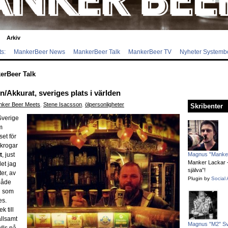
Arkiv
s:
MankerBeer News
MankerBeer Talk
MankerBeer TV
Nyheter Systemb
erBeer Talk
/Akkurat, sveriges plats i världen
ker Beer Meets
,
Stene Isacsson
,
ölpersonligheter
Skribenter
Sverige
m
set för
 krogar
t
, just
Magnus "Manker
Manker Lackar – 
det jag
själva”!
er, av
Plugin by
Social 
både
n som
es.
k till
ållsamt
Magnus "M2" S