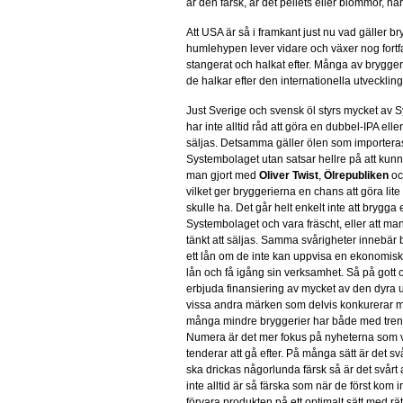
är den färsk, är det pellets eller blommor, nä
Att USA är så i framkant just nu vad gäller b
humlehypen lever vidare och växer nog fort
stangerat och halkat efter. Många av bryggerie
de halkar efter den internationella utvecklin
Just Sverige och svensk öl styrs mycket av S
har inte alltid råd att göra en dubbel-IPA ell
säljas. Detsamma gäller ölen som importeras.
Systembolaget utan satsar hellre på att kunn
man gjort med
Oliver Twist
,
Ölrepubliken
o
vilket ger bryggerierna en chans att göra li
skulle ha. Det går helt enkelt inte att bryg
Systembolaget och vara fräscht, eller att man h
tänkt att säljas. Samma svårigheter innebär b
ett lån om de inte kan uppvisa en ekonomisk p
lån och få igång sin verksamhet. Så på gott 
erbjuda finansiering av mycket av den dyra u
vissa andra märken som delvis konkurerar me
många mindre bryggerier har både med trend
Numera är det mer fokus på nyheterna som va
tenderar att gå efter. På många sätt är det sv
ska drickas någorlunda färsk så är det svår
inte alltid är så färska som när de först kom 
förvara produkten på ett optimalt sätt med rätt