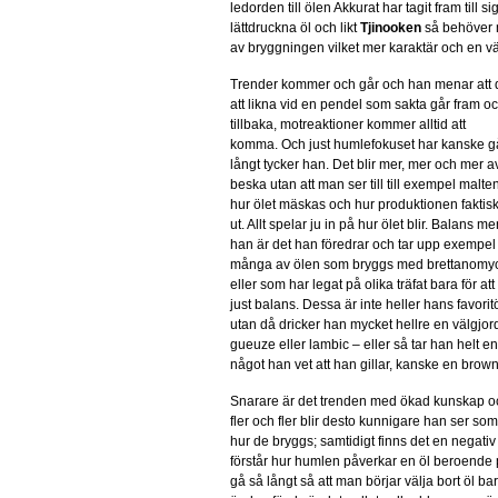
ledorden till ölen Akkurat har tagit fram till 
lättdruckna öl och likt
Tjinooken
så behöver m
av bryggningen vilket mer karaktär och en väl
Trender kommer och går och han menar att d
att likna vid en pendel som sakta går fram o
tillbaka, motreaktioner kommer alltid att
komma. Och just humlefokuset har kanske gåt
långt tycker han. Det blir mer, mer och mer a
beska utan att man ser till till exempel malten
hur ölet mäskas och hur produktionen faktisk
ut. Allt spelar ju in på hur ölet blir. Balans m
han är det han föredrar och tar upp exempel
många av ölen som bryggs med brettanomy
eller som har legat på olika träfat bara för at
just balans. Dessa är inte heller hans favorit
utan då dricker han mycket hellre en välgjor
gueuze eller lambic – eller så tar han helt en
något han vet att han gillar, kanske en brown
Snarare är det trenden med ökad kunskap oc
fler och fler blir desto kunnigare han ser som
hur de bryggs; samtidigt finns det en negativ
förstår hur humlen påverkar en öl beroende på
gå så långt så att man börjar välja bort öl b