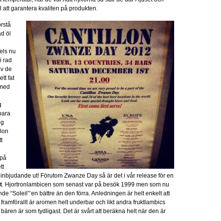
 att garantera kvaliten på produkten.
örstå
ad öl
Dels nu
i rad
av de
tt fat
 med
g
bara
og
llon
tt
 på
tt
 inbjudande ut! Förutom Zwanze Day så är det i vår release för en
t
. Hjortronlambicen som senast var på besök 1999 men som nu
e “Soleil”‘en bättre än den förra. Anledningen är helt enkelt att
i; framförallt är aromen helt underbar och likt andra fruktlambics
ären är som tydligast. Det är svårt att beräkna helt när den är