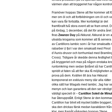
värmen utan att bryggeriet har någon kontroll
Framöver hoppas Stene att fler kommer att f
mer om öl och att fortbildningen om öl och v
kan vara får fortsätta. Mer kortsiktigt är det
framförallt två stora event att se fram emot. 
på lördag, 1 december, då det för andra året 
firas
Zwanze Day
på Akkurat. Akkurat är en 
utvalda krogarna som kommer att få servera e
av Cantillons lambic som i år har smaksatts
rabarber (i fjol I var den smaksatt med Pinot
d’Aunis-druvor och torrhumlad med Bramlin
Cross). Tidigare år skedde denna festlighet 
på bryggeriet och max på någon enstaka kr
runtomkring men sedan fjolåret så har Canti
spridit ut faten så att fler ska få möjligheten a
prova på dem. Kvällen till ära har Akkurat
komponerat en exklusiv meny där alla rätter
olika sätt har tillagats med lambic. Jag har se
menyn och kan garantera att den ser otroligt
väldigt speciell öl –
Cantillon Soleil de Minui
har återuppstått. Enligt Stene är den kommand
Cantillon har blivit ett mycket bättre brygger
ska den drickas färsk medan karaktären från b
klar, men framåt vårkanten hoppas Stene.