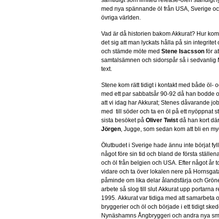
samtidigt som limited release-ölen ständigt f
med nya spännande öl från USA, Sverige o
övriga världen.
Vad är då historien bakom Akkurat? Hur ko
det sig att man lyckats hålla på sin integrit
och stämde möte med
Stene Isacsson
för a
samtalsämnen och sidorspår så i sedvanlig
text.
Stene kom rätt tidigt i kontakt med både öl-
med ett par sabbatsår 90-92 då han bodde och 
att vi idag har Akkurat; Stenes dåvarande j
med till söder och ta en öl på ett nyöppnat s
sista besöket på
Oliver Twist
då han kort där
Jörgen
, Jugge, som sedan kom att bli en my
Ölutbudet i Sverige hade ännu inte börjat fyl
något före sin tid och bland de första ställena a
och öl från belgien och USA. Efter något år t
vidare och ta över lokalen nere på Hornsgat
påminde om lika delar ålandsfärja och Grön
arbete så slog till slut Akkurat upp portarna
1995. Akkurat var tidiga med att samarbeta 
bryggerier och öl och började i ett tidigt sk
Nynäshamns Ångbryggeri och andra nya sm