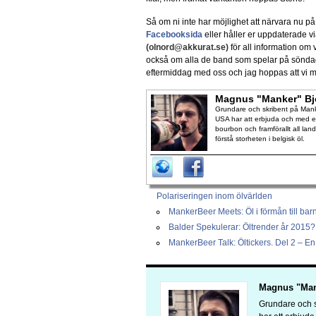
Så om ni inte har möjlighet att närvara nu på
Facebooksida
eller håller er uppdaterade vi
(olnord@akkurat.se)
för all information o
också om alla de band som spelar på söndagar
eftermiddag med oss och jag hoppas att vi m
Magnus "Manker" Bj
Grundare och skribent på Manke
USA har att erbjuda och med en
bourbon och framförallt all lan
förstå storheten i belgisk öl.
Polariseringen inom ölvärlden
MankerBeer Meets: Öl i förmån till ba
Balder Spekulerar: Öltrender år 2015?
MankerBeer Talk: Öltickers. Del 2 – En 
Magnus "Man
Grundare och s