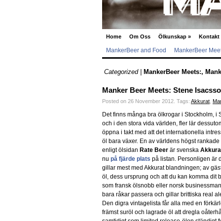
Home
Om Oss
Ölkunskap
»
Kontakt
MankerBeer and Food
MankerBeer Meet
Categorized |
MankerBeer Meets:
,
Mank
Manker Beer Meets: Stene Isacsson
Posted on 26 November 2012.
Tags:
Akkurat
,
Man
Det finns många bra ölkrogar i Stockholm, i 
och i den stora vida världen, fler lär dessuto
öppna i takt med att det internationella intres
öl bara växer. En av världens högst rankade
enligt ölsidan
Rate Beer
är svenska
Akkura
nu
på fjärde plats
på listan. Personligen är 
gillar mest med Akkurat blandningen; av gäst
öl, dess ursprung och att du kan komma dit 
som fransk ölsnobb eller norsk businessma
bara råkar passera och gillar brittiska real al
Den digra vintagelista får alla med en förkärle
främst suröl och lagrade öl att dregla oåterh