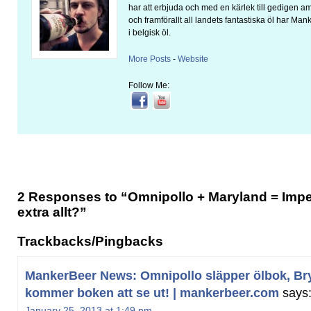
har att erbjuda och med en kärlek till gedigen 
och framförallt all landets fantastiska öl har Man
i belgisk öl.
More Posts
-
Website
Follow Me:
2 Responses to “Omnipollo + Maryland = Impe
extra allt?”
Trackbacks/Pingbacks
MankerBeer News: Omnipollo släpper ölbok, Bry
kommer boken att se ut! | mankerbeer.com
says
January 25, 2013 at 1:49 pm