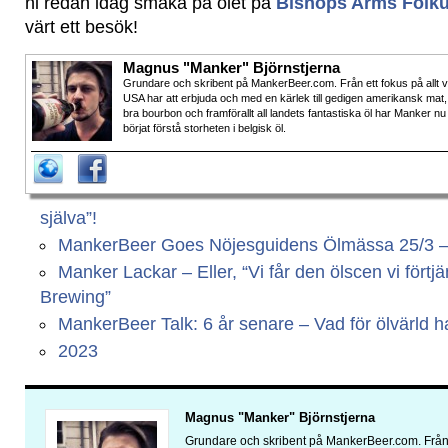
ni redan idag smaka på ölet på
Bishops Arms Folk
värt ett besök!
Magnus "Manker" Björnstjerna
Grundare och skribent på MankerBeer.com. Från ett fokus på allt 
USA har att erbjuda och med en kärlek till gedigen amerikansk mat,
bra bourbon och framförallt all landets fantastiska öl har Manker nu
börjat förstå storheten i belgisk öl.
själva”!
MankerBeer Goes Nöjesguidens Ölmässa 25/3 – Vi
Manker Lackar – Eller, “Vi får den ölscen vi fört
Brewing”
MankerBeer Talk: 6 år senare – Vad för ölvärld har
2023
Magnus "Manker" Björnstjerna
Grundare och skribent på MankerBeer.com. Från 