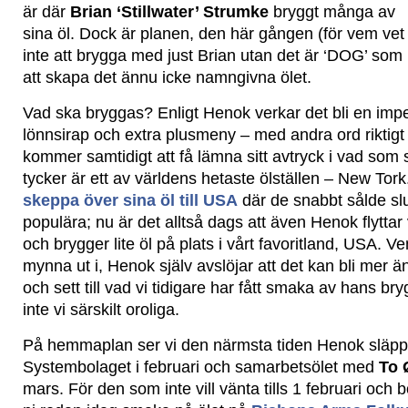
är där
Brian ‘Stillwater’ Strumke
bryggt många av
sina öl. Dock är planen, den här gången (för vem vet
inte att brygga med just Brian utan det är ‘DOG’ som 
att skapa det ännu icke namngivna ölet.
Vad ska bryggas? Enligt Henok verkar det bli en impe
lönnsirap och extra plusmeny – med andra ord riktigt
kommer samtidigt att få lämna sitt avtryck i vad som 
tycker är ett av världens hetaste ölställen – New Tork
skeppa över sina öl till USA
där de snabbt sålde slu
populära; nu är det alltså dags att även Henok flyttar
och brygger lite öl på plats i vårt favoritland, USA. 
mynna ut i, Henok själv avslöjar att det kan bli mer 
och sett till vad vi tidigare har fått smaka av hans br
inte vi särskilt oroliga.
På hemmaplan ser vi den närmsta tiden Henok släp
Systembolaget i februari och samarbetsölet med
To 
mars. För den som inte vill vänta tills 1 februari och