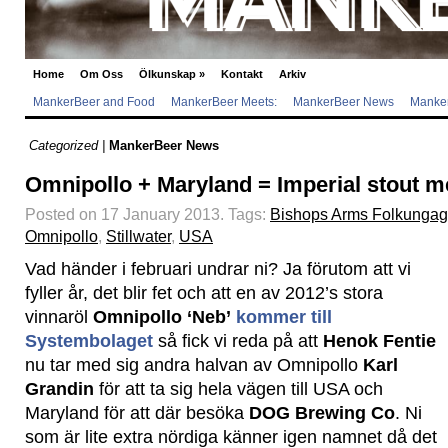
Home
Om Oss
Ölkunskap
»
Kontakt
Arkiv
MankerBeer and Food
MankerBeer Meets:
MankerBeer News
Manker
Categorized |
MankerBeer News
Omnipollo + Maryland = Imperial stout me
Posted on 17 January 2013.
Tags:
Bishops Arms Folkungag
Omnipollo
,
Stillwater
,
USA
Vad händer i februari undrar ni? Ja förutom att vi
fyller år, det blir fet och att en av 2012’s stora
vinnaröl
Omnipollo ‘Neb’
kommer till
Systembolaget
så fick vi reda på att
Henok Fentie
nu tar med sig andra halvan av Omnipollo
Karl
Grandin
för att ta sig hela vägen till USA och
Maryland för att där besöka
DOG Brewing Co
. Ni
som är lite extra nördiga känner igen namnet då det