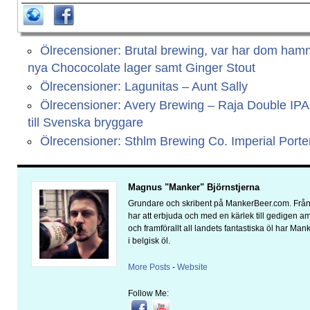
Ölrecensioner: Brutal brewing, var har dom ham
nya Chococolate lager samt Ginger Stout
Ölrecensioner: Lagunitas – Aunt Sally
Ölrecensioner: Avery Brewing – Raja Double IP
till Svenska bryggare
Ölrecensioner: Sthlm Brewing Co. Imperial Porte
Magnus "Manker" Björnstjerna
Grundare och skribent på MankerBeer.com. Från 
har att erbjuda och med en kärlek till gedigen 
och framförallt all landets fantastiska öl har Man
i belgisk öl.
More Posts
-
Website
Follow Me: