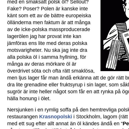
med en smaksatt polsk öl? Sellout?
Fake? Poser? Polen är kanske inte
känt som ett av de bättre europeiska
ölländerna men faktum är att många
av de icke-polska massproducerade
lagerölen jag har provat inte kan
jämföras ens lite med deras polska
motsvarigheter. Nu ska jag inte dra
alla polska öl i samma hyllning, för
många av deras mörkare öl är
överdrivet söta och ofta rätt smaklösa,
men ljus lager får man ändå erkänna att de gör rätt b
dra lite grenadine eller fruktsyrup i sin lager, som så
sugrör är inte heller något som får en att rynka på ög
hälla honung i ölet.
Nersjunken i en rymlig soffa på den hemtrevliga pols
restaurangen
Krasnopolski
i Stockholm, lagom (rätt
med ett sug efter allt annat än öl kändes ändå en “
Pe