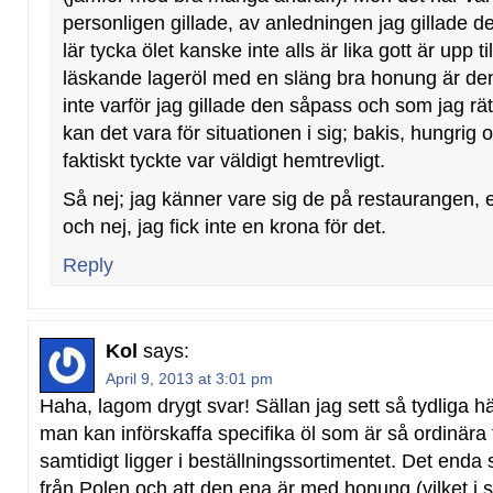
personligen gillade, av anledningen jag gillade d
lär tycka ölet kanske inte alls är lika gott är upp t
läskande lageröl med en släng bra honung är den
inte varför jag gillade den såpass och som jag rätt
kan det vara för situationen i sig; bakis, hungrig o
faktiskt tyckte var väldigt hemtrevligt.
Så nej; jag känner vare sig de på restaurangen, e
och nej, jag fick inte en krona för det.
Reply
Kol
says:
April 9, 2013 at 3:01 pm
Haha, lagom drygt svar! Sällan jag sett så tydliga hän
man kan införskaffa specifika öl som är så ordinära 
samtidigt ligger i beställningssortimentet. Det enda s
från Polen och att den ena är med honung (vilket i s