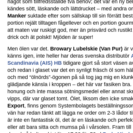
något som tillfredsställde två behov; det var en ny b
kändes sött, läskande och lättdrucket – med andra ord
Manker
suktade efter som sällskap till sin förrätt be
portion rejält tilltagen fågellever och en portion gourm
att maten var ruskigt god, mer än prisvärd och rustikt 
drick och ät polskt! Mjöden är super!
Men ölen var det.
Browary Lubelskie (Van Pur)
är v
känns igen, inte heller har deras svenska distributör
Scandinavia (AIS) HB
tidigare gjort så stort väsen a
och redan i glaset var det en synligt fräsch öl som hä
och med “ölnörds”-ögonen på så tog jag mig en klunk
glädjande känsla i kroppen – det här var fasiken bra
honung och inte massa sötningsmedel eller annat sk
vipps, där var glaset tomt. Ölet, liksom den icke sm
Export
, finns genom Systembolagets beställningssor
vän har redan tänkt att lägga ne order om 2-3 lådor ti
är inte en fantastisk öl, det är en läskande och perfe
eller att bara sitta och mumsa på i vårsolen. Fram til