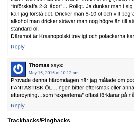
“Införskaffa 2-3 lådor”… Roligt. Ja dunkar man i sig
kan jag förstå det. Dricker man 5-10 öl och vill be
alkohol man dricker strävar man nog högre än till at
standard öl.
Däremot är Krasnopolski trevligt och polackerna kan
Reply
Thomas
says:
May 16, 2016 at 10:12 am
Provade denna häromdagen när jag målade om po
FANTASTISK ÖL…ingen bitter eftersmak eller anna
efterdyning…som “experterna” oftast förklarar på nå
Reply
Trackbacks/Pingbacks