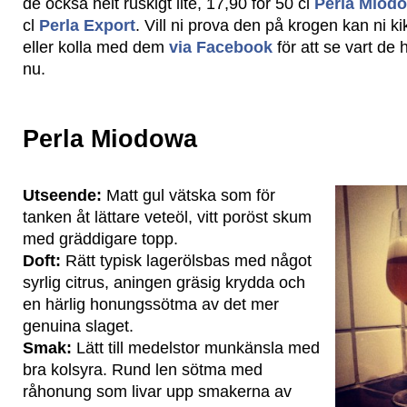
de också helt ruskigt lite, 17,90 för 50 cl
Perla Miod
cl
Perla Export
. Vill ni prova den på krogen kan ni k
eller kolla med dem
via Facebook
för att se vart de 
nu.
Perla Miodowa
Utseende:
Matt gul vätska som för
tanken åt lättare veteöl, vitt poröst skum
med gräddigare topp.
Doft:
Rätt typisk lagerölsbas med något
syrlig citrus, aningen gräsig krydda och
en härlig honungssötma av det mer
genuina slaget.
Smak:
Lätt till medelstor munkänsla med
bra kolsyra. Rund len sötma med
råhonung som livar upp smakerna av