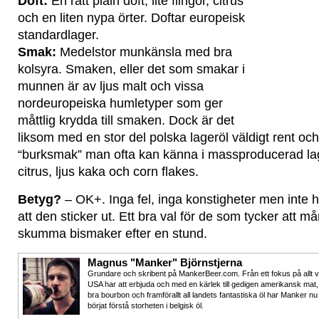
Doft:
En rätt plain doft; lite flingor, citrus
och en liten nypa örter. Doftar europeisk
standardlager.
Smak:
Medelstor munkänsla med bra
kolsyra. Smaken, eller det som smakar i
munnen är av ljus malt och vissa
nordeuropeiska humletyper som ger
måttlig krydda till smaken. Dock är det
liksom med en stor del polska lageröl väldigt rent o
“burksmak” man ofta kan känna i massproducerad lage
citrus, ljus kaka och corn flakes.
Betyg?
– OK+. Inga fel, inga konstigheter men inte 
att den sticker ut. Ett bra val för de som tycker att 
skumma bismaker efter en stund.
Magnus "Manker" Björnstjerna
Grundare och skribent på MankerBeer.com. Från ett fokus på allt 
USA har att erbjuda och med en kärlek till gedigen amerikansk mat,
bra bourbon och framförallt all landets fantastiska öl har Manker nu
börjat förstå storheten i belgisk öl.