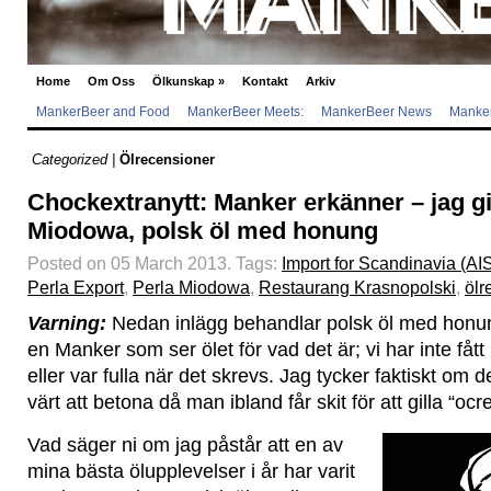
Home
Om Oss
Ölkunskap
»
Kontakt
Arkiv
MankerBeer and Food
MankerBeer Meets:
MankerBeer News
Manker
Categorized |
Ölrecensioner
Chockextranytt: Manker erkänner – jag gi
Miodowa, polsk öl med honung
Posted on 05 March 2013.
Tags:
Import for Scandinavia (AI
Perla Export
,
Perla Miodowa
,
Restaurang Krasnopolski
,
ölr
Varning:
Nedan inlägg behandlar polsk öl med honun
en Manker som ser ölet för vad det är; vi har inte fått
eller var fulla när det skrevs. Jag tycker faktiskt om d
värt att betona då man ibland får skit för att gilla “ocre
Vad säger ni om jag påstår att en av
mina bästa ölupplevelser i år har varit