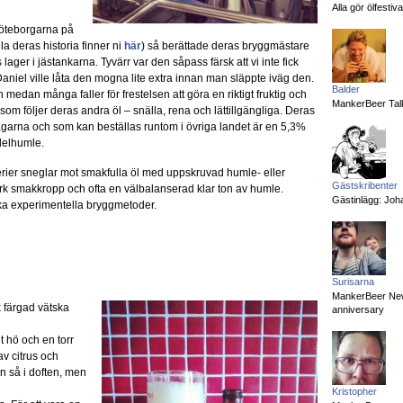
Alla gör ölfesti
öteborgarna på
la deras historia finner ni
här
) så berättade deras bryggmästare
ager i jästankarna. Tyvärr var den såpass färsk att vi inte fick
aniel ville låta den mogna lite extra innan man släppte iväg den.
Balder
 medan många faller för frestelsen att göra en riktigt fruktig och
MankerBeer Talk
som följer deras andra öl – snälla, rena och lättillgängliga. Deras
garna och som kan beställas runtom i övriga landet är en 5,3%
delhumle.
rier sneglar mot smakfulla öl med uppskruvad humle- eller
Gästskribenter
k smakkropp och ofta en välbalanserad klar ton av humle.
Gästinlägg: Joha
ska experimentella bryggmetoder.
Surisarna
MankerBeer News:
 färgad vätska
anniversary
t hö och en torr
av citrus och
n så i doften, men
Kristopher