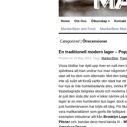
Home
Om Oss
Ölkunskap
»
Kontakt
MankerBeer and Food
MankerBeer Meet
Categorized |
Ölrecensioner
En traditionell modern lager – Po
Posted on 15 May 2013.
Tags:
MankerBeer
,
Popp
Vissa ölstilar har dykt upp över en natt men b
självklara att man undrar hur man någonsin 
utan att ha dem som alternativ. Mot den bak
inte så svårt att förstå varför stor stark har ett
hur nya är inte humlebastanta ales, mörka I
trippellagrade belgiska stouts och moderna l
är just den sista där som vi kikar närmre på
lager är en mer humlestinn ljus lager, dock u
just humlenärvaron har höjts ett steg. För li
vara maltkaraktären som gjorts lite tydligare
exemplen inkluderar allt från
Brooklyn Lage
Pilsner
och kanske dess mest kända öl –
Mi