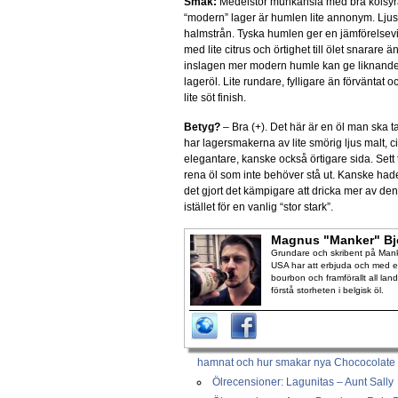
Smak:
Medelstor munkänsla med bra kolsyra.
“modern” lager är humlen lite annonym. Ljus 
halmstrån. Tyska humlen ger en jämförelsevi
med lite citrus och örtighet till ölet snarare ä
inslagen mer modern humle kan ge liknand
lageröl. Lite rundare, fylligare än förväntat
lite söt finish.
Betyg?
– Bra (+). Det här är en öl man ska ta
har lagersmakerna av lite smörig ljus malt, 
elegantare, kanske också örtigare sida. Sett t
rena öl som inte behöver stå ut. Kanske hade
det gjort det kämpigare att dricka mer av den,
istället för en vanlig “stor stark”.
Magnus "Manker" Bj
Grundare och skribent på Manke
USA har att erbjuda och med en
bourbon och framförallt all lan
förstå storheten i belgisk öl.
hamnat och hur smakar nya Chococolate 
Ölrecensioner: Lagunitas – Aunt Sally