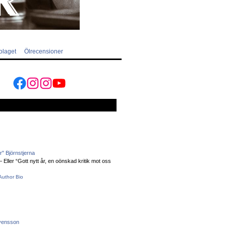
olaget
Ölrecensioner
Facebook
Instagram
Instagram
YouTube
" Björnstjerna
Eller “Gott nytt år, en oönskad kritik mot oss
Author Bio
vensson