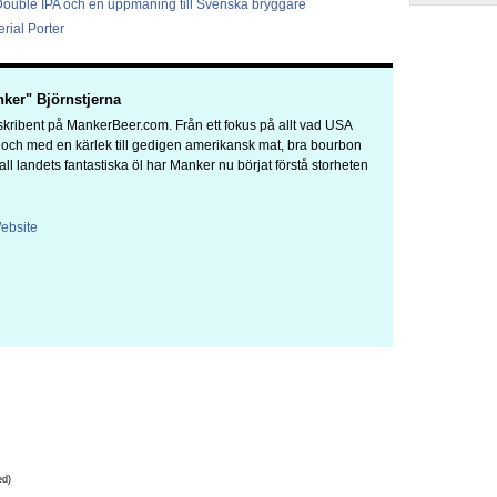
Double IPA och en uppmaning till Svenska bryggare
rial Porter
ker" Björnstjerna
kribent på MankerBeer.com. Från ett fokus på allt vad USA
a och med en kärlek till gedigen amerikansk mat, bra bourbon
 all landets fantastiska öl har Manker nu börjat förstå storheten
ebsite
ed)