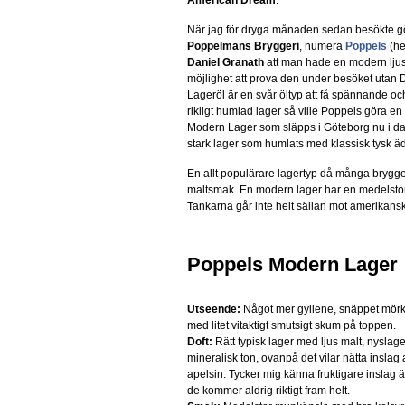
American Dream
.
När jag för dryga månaden sedan besökte g
Poppelmans Bryggeri
, numera
Poppels
(he
Daniel Granath
att man hade en modern ljus l
möjlighet att prova den under besöket utan D
Lageröl är en svår öltyp att få spännande och
rikligt humlad lager så ville Poppels göra en 
Modern Lager som släpps i Göteborg nu i da
stark lager som humlats med klassisk tysk ä
En allt populärare lagertyp då många brygge
maltsmak. En modern lager har en medelstor
Tankarna går inte helt sällan mot amerikan
Poppels Modern Lager
Utseende:
Något mer gyllene, snäppet mörk
med litet vitaktigt smutsigt skum på toppen.
Doft:
Rätt typisk lager med ljus malt, nyslage
mineralisk ton, ovanpå det vilar nätta inslag 
apelsin. Tycker mig känna fruktigare inslag ä
de kommer aldrig riktigt fram helt.