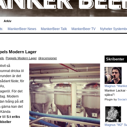
Arkiv
s:
MankerBeer News
MankerBeer Talk
MankerBeer TV
Nyheter Systemb
ppels Modern Lager
els
,
Poppels Modern Lager
,
ölrecensioner
Skribenter
livit så
kunnat dricka öl
grunden är det
 sådant fäste; för
PAs,
Magnus "Manker
Manker Lackar – 
ageröl. För det
själva”!
 idag. Modern
Plugin by
Social 
tan tvång på att
ka gärna kan det
. Kända
r
till
S:t eriks
kkeller
Magnus "M2" S