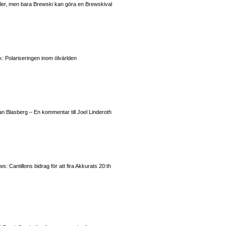
valer, men bara Brewski kan göra en Brewskival
: Polariseringen inom ölvärlden
n Blasberg – En kommentar till Joel Linderoth
 Cantillons bidrag för att fira Akkurats 20:th