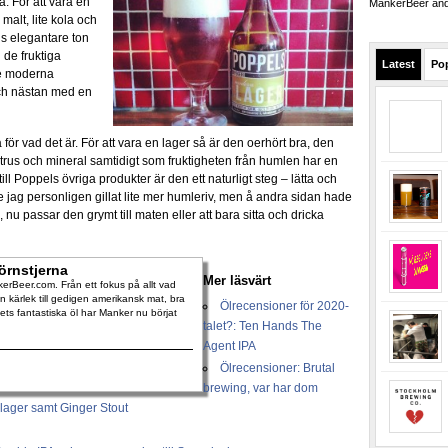
 För att vara en
MankerBeer and 
malt, lite kola och
s elegantare ton
n de fruktiga
Latest
Po
e moderna
 och nästan med en
 för vad det är. För att vara en lager så är den oerhört bra, den
citrus och mineral samtidigt som fruktigheten från humlen har en
ill Poppels övriga produkter är den ett naturligt steg – lätta och
 jag personligen gillat lite mer humleriv, men å andra sidan hade
 nu passar den grymt till maten eller att bara sitta och dricka
örnstjerna
Mer läsvärt
rBeer.com. Från ett fokus på allt vad
 kärlek till gedigen amerikansk mat, bra
Ölrecensioner för 2020-
dets fantastiska öl har Manker nu börjat
talet?: Ten Hands The
Agent IPA
Ölrecensioner: Brutal
brewing, var har dom
lager samt Ginger Stout