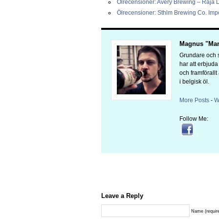
Ölrecensioner: Avery Brewing – Raja 
Ölrecensioner: Sthlm Brewing Co. Impe
Magnus "Man
Grundare och s
har att erbjud
och framförallt
i belgisk öl.
More Posts
-
W
Follow Me:
Leave a Reply
Name (requir