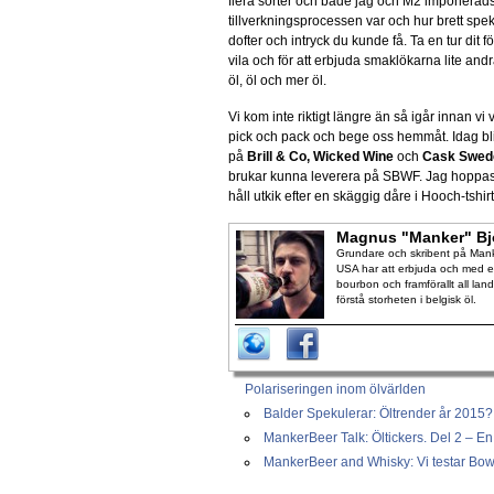
flera sorter och både jag och M2 imponerads 
tillverkningsprocessen var och hur brett spe
dofter och intryck du kunde få. Ta en tur dit fö
vila och för att erbjuda smaklökarna lite and
öl, öl och mer öl.
Vi kom inte riktigt längre än så igår innan vi v
pick och pack och bege oss hemmåt. Idag bli
på
Brill & Co, Wicked Wine
och
Cask Swed
brukar kunna leverera på SBWF. Jag hoppas at
håll utkik efter en skäggig dåre i Hooch-tshirt
Magnus "Manker" Bj
Grundare och skribent på Manke
USA har att erbjuda och med en
bourbon och framförallt all lan
förstå storheten i belgisk öl.
Polariseringen inom ölvärlden
Balder Spekulerar: Öltrender år 2015?
MankerBeer Talk: Öltickers. Del 2 – En 
MankerBeer and Whisky: Vi testar Bow