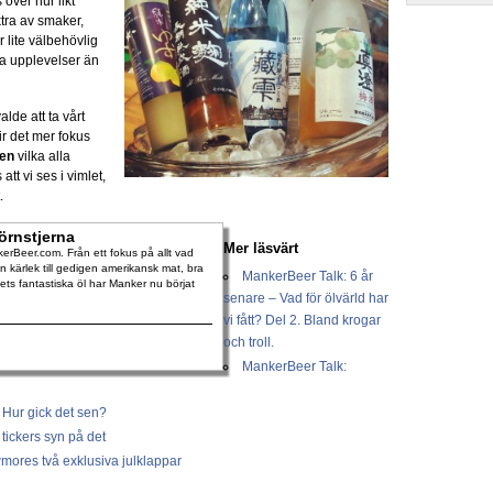
över hur likt
ktra av smaker,
r lite välbehövlig
ra upplevelser än
alde att ta vårt
r det mer fokus
en
vilka alla
t vi ses i vimlet,
.
örnstjerna
Mer läsvärt
rBeer.com. Från ett fokus på allt vad
 kärlek till gedigen amerikansk mat, bra
MankerBeer Talk: 6 år
dets fantastiska öl har Manker nu börjat
senare – Vad för ölvärld har
vi fått? Del 2. Bland krogar
och troll.
MankerBeer Talk:
 Hur gick det sen?
tickers syn på det
mores två exklusiva julklappar