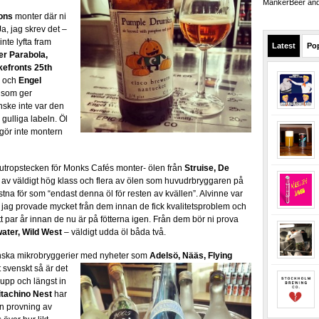
MankerBeer and 
ons
monter där ni
Ja, jag skrev det –
inte lyfta fram
Latest
Po
er Parabola,
kefronts 25th
g och
Engel
 som ger
ske inte var den
 gulliga labeln. Öl
gör inte montern
ort utropstecken för Monks Cafés monter- ölen från
Struise, De
av väldigt hög klass och flera av ölen som huvudrbryggaren på
astna för som “endast denna öl för resten av kvällen”. Alvinne var
h jag provade mycket från dem innan de fick kvalitetsproblem och
ett par år innan de nu är på fötterna igen. Från dem bör ni prova
water, Wild West
– väldigt udda öl båda två.
svenska mikrobryggerier med nyheter som
Adelsö, Nääs, Flying
t
svenskt så är det
 upp och längst in
itachino Nest
har
en provning av