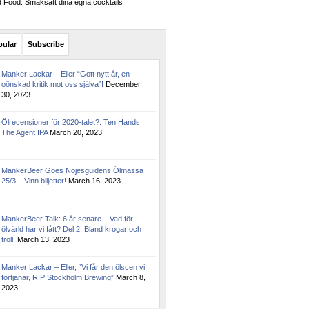
Food: Smaksätt dina egna cocktails
pular
Subscribe
Manker Lackar – Eller “Gott nytt år, en
oönskad kritik mot oss själva”!
December
30, 2023
Ölrecensioner för 2020-talet?: Ten Hands
The Agent IPA
March 20, 2023
MankerBeer Goes Nöjesguidens Ölmässa
25/3 – Vinn biljetter!
March 16, 2023
MankerBeer Talk: 6 år senare – Vad för
ölvärld har vi fått? Del 2. Bland krogar och
troll.
March 13, 2023
Manker Lackar – Eller, “Vi får den ölscen vi
förtjänar, RIP Stockholm Brewing”
March 8,
2023