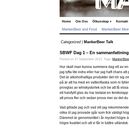
Home
Om Oss
Ölkunskap
»
Kontakt
MankerBeer and Food
MankerBeer Meet
Categorized |
MankerBeer Talk
SBWF Dag 1 – En sammanfattnin
Posted on 27 September 2013.
Tags:
MankerBee
Hur skall man kunna summera dag ett av en a
jag lyfta lite extra eller har jag haft chans at
Det är alkoholhaltiga produkter det rör sig o
på är att ha med en vattenflaska som ni fyller 
provglas av whiskystorlek och be att få vissa 
ett halvfyllt glas du har betalat en femtiola
att prova fler och sedan prova mer av det du f
Vad gillade jag och vad vill jag rekommendera
olika öl jag provade igår som fick väldigt höga
Däremot är genomsnittet i år mycket högre än
högre kvalitet och att vi får in bättre utländsk 