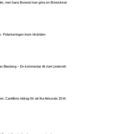
valer, men bara Brewski kan göra en Brewskival
: Polariseringen inom ölvärlden
n Blasberg – En kommentar till Joel Linderoth
 Cantillons bidrag för att fira Akkurats 20:th