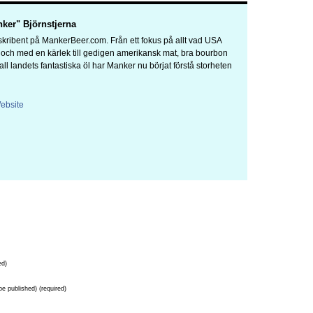
ker" Björnstjerna
kribent på MankerBeer.com. Från ett fokus på allt vad USA
a och med en kärlek till gedigen amerikansk mat, bra bourbon
 all landets fantastiska öl har Manker nu börjat förstå storheten
ebsite
ed)
 be published) (required)