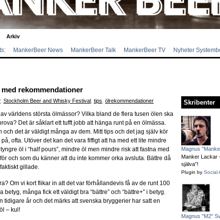
Arkiv
s:
MankerBeer News
MankerBeer Talk
MankerBeer TV
Nyheter Systemb
g med rekommendationer
r
,
Stockholm Beer and Whisky Festival
,
tips
,
ölrekommendationer
Skribenter
v världens största ölmässor? Vilka bland de flera tusen ölen ska
t prova? Det är såklart ett tufft jobb att hänga runt på en ölmässa.
m och det är väldigt många av dem. Mitt tips och det jag själv kör
på, ofta. Utöver det kan det vara fiffigt att ha med ett lite mindre
tyngre öl i “half pours”, mindre öl men mindre risk att fastna med
Magnus "Manker
Manker Lackar – 
pp för och som du känner att du inte kommer orka avsluta. Bättre då
själva”!
aktiskt gillade.
Plugin by
Social 
? Om vi kort flikar in att det var förhållandevis få av de runt 100
 betyg, många fick ett väldigt bra “bättre” och “bättre+” i betyg.
 tidigare år och det märks att svenska bryggerier har satt en
öl – kul!
Magnus "M2" S