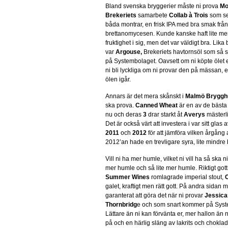
Bland svenska bryggerier måste ni prova
Mo
Brekeriets
samarbete
Collab à Trois
som se
båda montrar, en frisk IPA med bra smak från
brettanomycesen. Kunde kanske haft lite me
fruktighet i sig, men det var väldigt bra. Lika 
var
Argouse,
Brekeriets havtornsöl som så s
på Systembolaget. Oavsett om ni köpte ölet 
ni bli lyckliga om ni provar den på mässan, 
ölen igår.
Annars är det mera skånskt i
Malmö Bryggh
ska prova.
Canned Wheat
är en av de bästa
nu och deras
3
drar starkt åt
Averys
mästerl
Det är också värt att investera i var sitt glas 
2011
och
2012
för att jämföra vilken årgång
2012’an hade en trevligare syra, lite mindr
Vill ni ha mer humle, vilket ni vill ha så ska 
mer humle och så lite mer humle. Riktigt gott
Summer Wines
romlagrade imperial stout,
C
galet, kraftigt men rätt gott. På andra sidan m
garanterat att göra det när ni provar
Jessica
Thornbridg
e och som snart kommer på
Syst
Lättare än ni kan förvänta er, mer hallon än
på och en härlig släng av lakrits och choklad