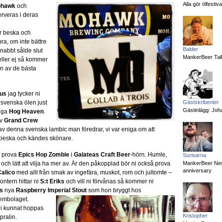
Alla gör ölfesti
hawk
och
rveras i deras
r beska och
bra, om inte bättre
Balder
nabbt sålde slut
MankerBeer Talk
eller ej så kommer
en av de bästa
us
jag tycker ni
 svenska ölen just
Gästskribenter
Gästinlägg: Joha
iga
Hog Heaven
.
av
Grand Crew
 av denna svenska lambic man föredrar, vi var eniga om att
e beska och kändes skönare.
ni prova
Epics Hop Zombie
i
Galateas Craft Beer
-hörn. Humle,
Surisarna
 och lätt att vilja ha mer av. Är den påkopplad bör ni också prova
MankerBeer News:
anniversary
alico
med allt från smak av ingefära, muskot, rom och jultomte –
ontern hittar ni
S:t Eriks
och vill ni förvånas så kommer ni
s
nya
Raspberry Imperial Stout
som hon bryggt hos
embolaget.
 ni kunnat hoppas
Kristopher
pralin.