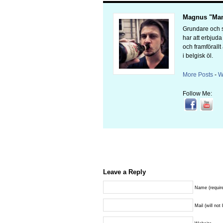
Magnus "Man
Grundare och s
har att erbjud
och framförallt
i belgisk öl.
More Posts
-
W
Follow Me:
Leave a Reply
Name (requir
Mail (will not