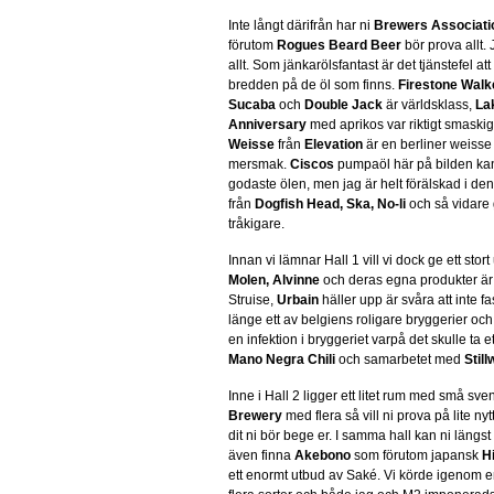
Inte långt därifrån har ni
Brewers Associati
förutom
Rogues Beard Beer
bör prova allt. 
allt. Som jänkarölsfantast är det tjänstefel att 
bredden på de öl som finns.
Firestone Walk
Sucaba
och
Double Jack
är världsklass,
La
Anniversary
med aprikos var riktigt smaski
Weisse
från
Elevation
är en berliner weisse
mersmak.
Ciscos
pumpaöl här på bilden kan
godaste ölen, men jag är helt förälskad i den
från
Dogfish Head, Ska, No-li
och så vidare 
tråkigare.
Innan vi lämnar Hall 1 vill vi dock ge ett st
Molen, Alvinne
och deras egna produkter är 
Struise,
Urbain
häller upp är svåra att inte f
länge ett av belgiens roligare bryggerier oc
en infektion i bryggeriet varpå det skulle ta 
Mano Negra Chili
och samarbetet med
Still
Inne i Hall 2 ligger ett litet rum med små 
Brewery
med flera så vill ni prova på lite nyt
dit ni bör bege er. I samma hall kan ni längst
även finna
Akebono
som förutom japansk
H
ett enormt utbud av Saké. Vi körde igenom 