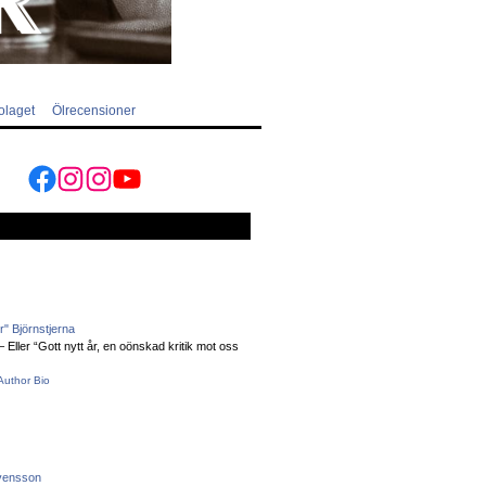
olaget
Ölrecensioner
Facebook
Instagram
Instagram
YouTube
" Björnstjerna
Eller “Gott nytt år, en oönskad kritik mot oss
Author Bio
vensson