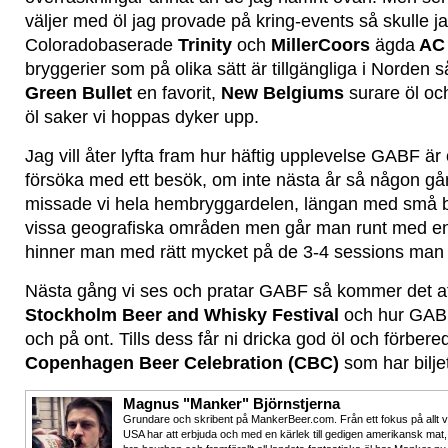
väljer med öl jag provade på kring-events så skulle ja
Coloradobaserade
Trinity
och
MillerCoors
ägda
AC 
bryggerier som på olika sätt är tillgängliga i Norden 
Green Bullet
en favorit,
New Belgiums
surare öl oc
öl saker vi hoppas dyker upp.
Jag vill åter lyfta fram hur häftig upplevelse GABF är o
försöka med ett besök, om inte nästa år så någon g
missade vi hela hembryggardelen, längan med små
vissa geografiska områden men går man runt med en 
hinner man med rätt mycket på de 3-4 sessions man k
Nästa gång vi ses och pratar GABF så kommer det a
Stockholm Beer and Whisky Festival
och hur GABF 
och på ont. Tills dess får ni dricka god öl och förbered
Copenhagen Beer Celebration (CBC)
som har bilje
Magnus "Manker" Björnstjerna
Grundare och skribent på MankerBeer.com. Från ett fokus på allt 
USA har att erbjuda och med en kärlek till gedigen amerikansk mat,