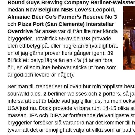
Round Guys Brewing Company Berliner-Weisster 
medan
New Belgium NBB Love’s Leopold,
Almanac Beer Co’s Farmer’s Reserve No 3
och
Pizza Port (San Clemente) Interstellar
Overdrive
får anses var öl från lite mer kända
bryggerier. Totalt fick 55 av de 198 provade
ölen ett betyg på, eller högre än 5 (väldigt bra,
en öl jag gärna provar flera gånger igen). 39
öl fick ett betyg lägre än en 4’a (4 är en “bra
öl”, en öl som inte behöver sticka ut men som
är god och levererar något).
Ser man till trender ser ni ovan hur min topplista bes
sour/wild ales, 2 berliner weisses och 2 porters, så ja
inte sa att det är både vad jag gillar just nu men ocks
USA just nu. Dock provade vi bara runt 14-15 olika su
mässan. IPA och DIPA är fortfarande de vanligaste st
bryggerier försöker slå varandra när det kommer till h
tyvärr att det är omöjligt att välja ut vilka som är bät