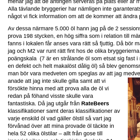
menar jag att de antingen serveras på plats eller är m
Alla tävlande bryggerier har nämligen inte garantera
något vi fick information om att de kommer att ändra på
Av dessa närmare 5.000 öl hann jag på de 2 sessions
prova 198 stycken, en hög siffra som i relation till 
fanns i lokalen får anses vara rätt så fjuttig. Då bör
jag och M2 var runt rätt fint hos de olika bryggeriern
poängskala (7 är en strålande öl som etsat sig fast i
en defekt och helt makalöst dålig öl) så blev genomsnit
man bör vara medveten om speglas av att jag medv
anade att jag inte skulle gilla samt att vi
försökte hinna med att prova alla de öl vi
redan på föhand visste skulle vara
fantastiska. Då jag utgår från
RateBeers
klassifikationer samt deras klassifikationer av
varje enskild öl vad gäller ölstil så vart jag
förvånad över att mina provade öl täckte in
hela 52 olika ölstilar – allt från gose till