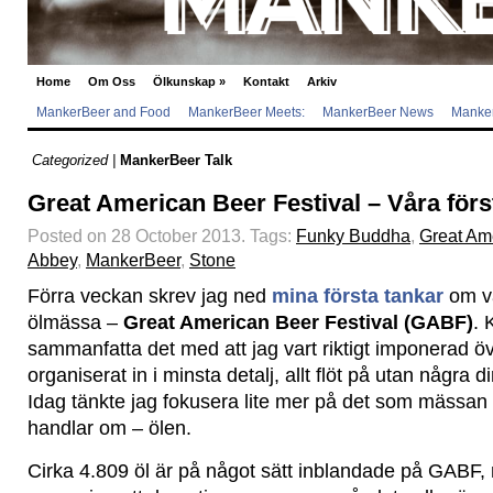
Home
Om Oss
Ölkunskap
»
Kontakt
Arkiv
MankerBeer and Food
MankerBeer Meets:
MankerBeer News
Manker
Categorized |
MankerBeer Talk
Great American Beer Festival – Våra först
Posted on 28 October 2013.
Tags:
Funky Buddha
,
Great Ame
Abbey
,
MankerBeer
,
Stone
Förra veckan skrev jag ned
mina första tankar
om vä
ölmässa –
Great American Beer Festival (GABF)
. 
sammanfatta det med att jag vart riktigt imponerad öve
organiserat in i minsta detalj, allt flöt på utan några d
Idag tänkte jag fokusera lite mer på det som mässan tr
handlar om – ölen.
Cirka 4.809 öl är på något sätt inblandade på GABF,