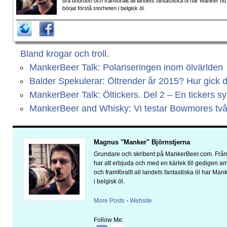
bra bourbon och framförallt all landets fantastiska öl har Manker nu
börjat förstå storheten i belgisk öl.
Bland krogar och troll.
MankerBeer Talk: Polariseringen inom ölvärlden
Balder Spekulerar: Öltrender år 2015? Hur gick 
MankerBeer Talk: Öltickers. Del 2 – En tickers s
MankerBeer and Whisky: Vi testar Bowmores två 
Magnus "Manker" Björnstjerna
Grundare och skribent på MankerBeer.com. Från 
har att erbjuda och med en kärlek till gedigen 
och framförallt all landets fantastiska öl har Man
i belgisk öl.
More Posts
-
Website
Follow Me: