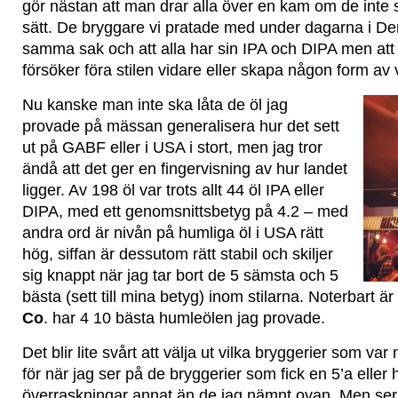
gör nästan att man drar alla över en kam om de inte s
sätt. De bryggare vi pratade med under dagarna i De
samma sak och att alla har sin IPA och DIPA men att
försöker föra stilen vidare eller skapa någon form av v
Nu kanske man inte ska låta de öl jag
provade på mässan generalisera hur det sett
ut på GABF eller i USA i stort, men jag tror
ändå att det ger en fingervisning av hur landet
ligger. Av 198 öl var trots allt 44 öl IPA eller
DIPA, med ett genomsnittsbetyg på 4.2 – med
andra ord är nivån på humliga öl i USA rätt
hög, siffan är dessutom rätt stabil och skiljer
sig knappt när jag tar bort de 5 sämsta och 5
bästa (sett till mina betyg) inom stilarna. Noterbart är
Co
. har 4 10 bästa humleölen jag provade.
Det blir lite svårt att välja ut vilka bryggerier som v
för när jag ser på de bryggerier som fick en 5’a eller 
överraskningar annat än de jag nämnt ovan. Men ser v