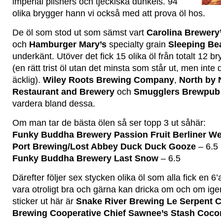
imperial pilsners och tjeckiska dunkels. 94
olika brygger hann vi också med att prova öl hos.
De öl som stod ut som sämst vart
Carolina Brewery
och
Hamburger Mary’s
specialty grain
Sleeping Be
underkänt. Utöver det fick 15 olika öl från totalt 12 b
(en rätt trist öl utan det minsta som står ut, men inte d
äcklig).
Wiley Roots Brewing Company
,
North by
Restaurant and Brewery
och
Smugglers Brewpub
vardera bland dessa.
Om man tar de bästa ölen så ser topp 3 ut såhär:
Funky Buddha Brewery Passion Fruit Berliner W
Port Brewing/Lost Abbey Duck Duck Gooze
– 6.5
Funky Buddha Brewery Last Snow
– 6.5
Därefter följer sex stycken olika öl som alla fick en 6
vara otroligt bra och gärna kan dricka om och om ige
sticker ut här är
Snake River Brewing Le Serpent Ce
Brewing Cooperative Chief Sawnee’s Stash Coco