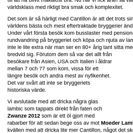
till att ha blivit makalöst bra. Nu när vi fick äran så va
världsklass med riktigt bra smak och komplexitet.
Det som är så härligt med Cantillon är att det trots si
världens bästa och mest eftertraktade bryggerier ändå
Under vårt första besök kom busslaster med pensionär
rundvandring på bryggeriet och köpa och njuta av lamb
inte le lite extra när man ser en 80+ årig tant sitta me
bredvid sig.
Förutom dem så var det allt från
besökare från Asien, USA och Italien i åldrar
mellan 7 och 77 som kom, vissa för ett
längre besök och andra mest av nyfikenhet.
Det var svårt att inte se bryggeriets
historiska värde.
Vi avslutade med att dricka några glas
lambic som tappats direkt från faten och
Zwanze 2012
som är ett öl gjort med
rabarber för att sedan bege oss av mot
Moeder Lam
kvällen med att dricka lite mer Cantillon, något det sk