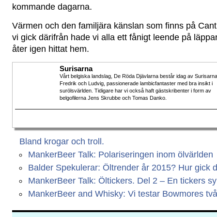
kommande dagarna.
Värmen och den familjära känslan som finns på Canti
vi gick därifrån hade vi alla ett fånigt leende på läppa
åter igen hittat hem.
Surisarna
Vårt belgiska landslag, De Röda Djävlarna består idag av Surisarn
Fredrik och Ludvig, passionerade lambicfantaster med bra insikt i
surölsvärlden. Tidigare har vi också haft gästskribenter i form av
belgofilerna Jens Skrubbe och Tomas Danko.
Bland krogar och troll.
MankerBeer Talk: Polariseringen inom ölvärlden
Balder Spekulerar: Öltrender år 2015? Hur gick 
MankerBeer Talk: Öltickers. Del 2 – En tickers s
MankerBeer and Whisky: Vi testar Bowmores två 