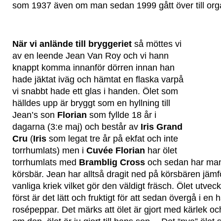
som 1937 även om man sedan 1999 gått över till orga
När vi anlände till bryggeriet
så möttes vi
av en leende Jean Van Roy och vi hann
knappt komma innanför dörren innan han
hade jäktat iväg och hämtat en flaska varpå
vi snabbt hade ett glas i handen. Ölet som
hälldes upp är bryggt som en hyllning till
Jean’s son
Florian
som fyllde 18 år i
dagarna (3:e maj) och består av
Iris Grand
Cru
(
Iris
som legat tre år på ekfat och inte
torrhumlats) men i
Cuvée Florian
har ölet
torrhumlats med
Bramblig Cross
och sedan har man t
körsbär. Jean har alltså dragit ned på körsbären jäm
vanliga kriek vilket gör den väldigt fräsch. Ölet utvec
först är det lätt och fruktigt för att sedan övergå i en h
rosépeppar. Det märks att ölet är gjort med kärlek oc