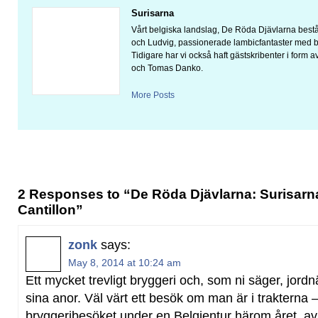
Surisarna
Vårt belgiska landslag, De Röda Djävlarna bestå
och Ludvig, passionerade lambicfantaster med bra
Tidigare har vi också haft gästskribenter i form 
och Tomas Danko.
More Posts
2 Responses to “De Röda Djävlarna: Surisarn
Cantillon”
zonk
says:
May 8, 2014 at 10:24 am
Ett mycket trevligt bryggeri och, som ni säger, jordn
sina anor. Väl värt ett besök om man är i trakterna 
bryggeribesöket under en Belgientur härom året, a