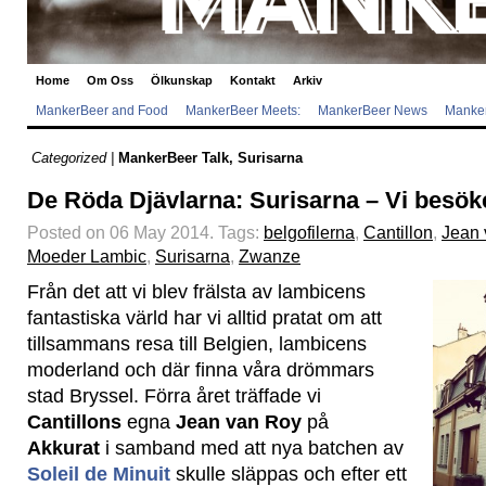
Home
Om Oss
Ölkunskap
Kontakt
Arkiv
MankerBeer and Food
MankerBeer Meets:
MankerBeer News
Manker
Categorized |
MankerBeer Talk
,
Surisarna
De Röda Djävlarna: Surisarna – Vi besöke
Posted on 06 May 2014.
Tags:
belgofilerna
,
Cantillon
,
Jean 
Moeder Lambic
,
Surisarna
,
Zwanze
Från det att vi blev frälsta av lambicens
fantastiska värld har vi alltid pratat om att
tillsammans resa till Belgien, lambicens
moderland och där finna våra drömmars
stad Bryssel. Förra året träffade vi
Cantillons
egna
Jean van Roy
på
Akkurat
i samband med att nya batchen av
Soleil de Minuit
skulle släppas och efter ett