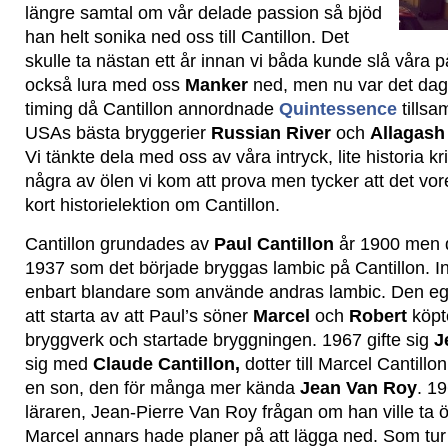
längre samtal om vår delade passion så bjöd
han helt sonika ned oss till Cantillon. Det
skulle ta nästan ett år innan vi båda kunde slå vår
också lura med oss
Manker
ned, men nu var det dags
timing då Cantillon annordnade
Quintessence
tills
USAs bästa bryggerier
Russian River
och
Allagas
Vi tänkte dela med oss av våra intryck, lite historia k
några av ölen vi kom att prova men tycker att det vor
kort historielektion om Cantillon.
Cantillon grundades av
Paul Cantillon
år 1900 men d
1937 som det började bryggas lambic på Cantillon. 
enbart blandare som använde andras lambic. Den e
att starta av att Paul’s söner
Marcel
och
Robert
köpt
bryggverk och startade bryggningen. 1967 gifte sig
Je
sig med
Claude Cantillon,
dotter till Marcel Cantill
en son, den för många mer kända
Jean Van Roy
. 19
läraren, Jean-Pierre Van Roy frågan om han ville ta 
Marcel annars hade planer på att lägga ned. Som tur v