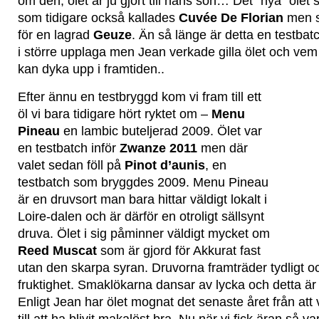
om den, ölet är ju gjort till hans son… Det “nya” ölet s
som tidigare också kallades
Cuvée De Florian
men s
för en lagrad
Geuze
. Än så länge är detta en testbat
i större upplaga men Jean verkade gilla ölet och vem
kan dyka upp i framtiden..
Efter ännu en testbryggd kom vi fram till ett
öl vi bara tidigare hört ryktet om –
Menu
Pineau
en lambic buteljerad 2009. Ölet var
en testbatch inför
Zwanze 2011
men där
valet sedan föll på
Pinot d’aunis
, en
testbatch som bryggdes 2009. Menu Pineau
är en druvsort man bara hittar väldigt lokalt i
Loire-dalen och är därför en otroligt sällsynt
druva. Ölet i sig påminner väldigt mycket om
Reed Muscat
som är gjord för Akkurat fast
utan den skarpa syran. Druvorna framträder tydligt o
fruktighet. Smaklökarna dansar av lycka och detta är e
Enligt Jean har ölet mognat det senaste året från att