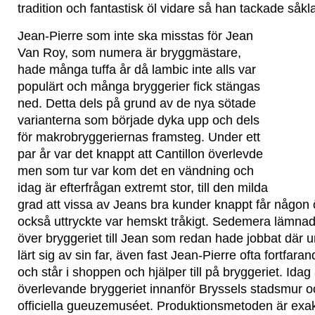
tradition och fantastisk öl vidare så han tackade såkla
Jean-Pierre som inte ska misstas för Jean
Van Roy, som numera är bryggmästare,
hade många tuffa år då lambic inte alls var
populärt och många bryggerier fick stängas
ned. Detta dels på grund av de nya sötade
varianterna som började dyka upp och dels
för makrobryggeriernas framsteg. Under ett
par år var det knappt att Cantillon överlevde
men som tur var kom det en vändning och
idag är efterfrågan extremt stor, till den milda
grad att vissa av Jeans bra kunder knappt får någon 
också uttryckte var hemskt tråkigt. Sedemera lämnad
över bryggeriet till Jean som redan hade jobbat där
lärt sig av sin far, även fast Jean-Pierre ofta fortfara
och står i shoppen och hjälper till på bryggeriet. Idag 
överlevande bryggeriet innanför Bryssels stadsmur o
officiella gueuzemuséet. Produktionsmetoden är ex