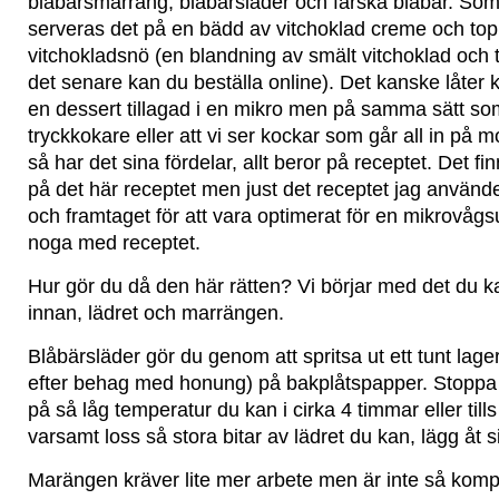
blåbärsmarräng, blåbärsläder och färska blåbär. Som 
serveras det på en bädd av vitchoklad creme och t
vitchokladsnö (en blandning av smält vitchoklad och 
det senare kan du beställa online). Det kanske låter 
en dessert tillagad i en mikro men på samma sätt s
tryckkokare eller att vi ser kockar som går all in på 
så har det sina fördelar, allt beror på receptet. Det fin
på det här receptet men just det receptet jag använde
och framtaget för att vara optimerat för en mikrovågs
noga med receptet.
Hur gör du då den här rätten? Vi börjar med det du 
innan, lädret och marrängen.
Blåbärsläder gör du genom att spritsa ut ett tunt lag
efter behag med honung) på bakplåtspapper. Stoppa 
på så låg temperatur du kan i cirka 4 timmar eller tills
varsamt loss så stora bitar av lädret du kan, lägg åt s
Marängen kräver lite mer arbete men är inte så komp