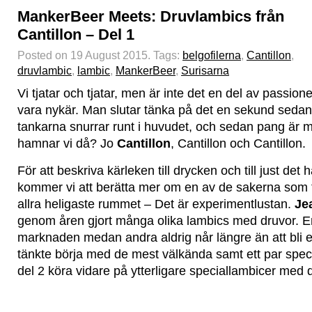
MankerBeer Meets: Druvlambics från
Cantillon – Del 1
Posted on 19 August 2015.
Tags:
belgofilerna
,
Cantillon
,
druvlambic
,
lambic
,
MankerBeer
,
Surisarna
Vi tjatar och tjatar, men är inte det en del av passion
vara nykär. Man slutar tänka på det en sekund sedan
tankarna snurrar runt i huvudet, och sedan pang är m
hamnar vi då? Jo
Cantillon
, Cantillon och Cantillon.
För att beskriva kärleken till drycken och till just det 
kommer vi att berätta mer om en av de sakerna som tar
allra heligaste rummet – Det är experimentlustan.
Je
genom åren gjort många olika lambics med druvor. En d
marknaden medan andra aldrig når längre än att bli 
tänkte börja med de mest välkända samt ett par special
del 2 köra vidare på ytterligare speciallambicer med 