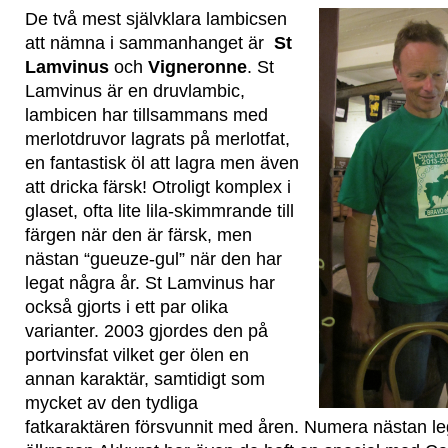
De två mest självklara lambicsen
att nämna i sammanhanget är
St
Lamvinus
och
Vigneronne
. St
Lamvinus är en druvlambic,
lambicen har tillsammans med
merlotdruvor lagrats på merlotfat,
en fantastisk öl att lagra men även
att dricka färsk! Otroligt komplex i
glaset, ofta lite lila-skimmrande till
färgen när den är färsk, men
nästan “gueuze-gul” när den har
legat några år. St Lamvinus har
också gjorts i ett par olika
varianter. 2003 gjordes den på
portvinsfat vilket ger ölen en
annan karaktär, samtidigt som
mycket av den tydliga
fatkaraktären försvunnit med åren. Numera nästan l