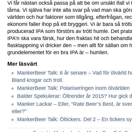
Vi får nästan också passa på att be om ursäkt ifall v
tårna. Vi själva har inte alla svar på vad man ska göra
världen och hur faktorer som tillgång, efterfrågan, 
ekonomi faller ihop på ett bryggeri. Vi är bara så tröt
producerad IPA som förstörs av trött humle. Det prat
IPA’n ska vara färsk, hur den fraktas hit och behandl
flasktappning vi dricker den – men allt för sällan om h
grundelementet för en bra IPA är – humlen.
Mer läsvärt
MankerBeer Talk: 6 år senare – Vad för ölvärld har
Bland krogar och troll.
MankerBeer Talk: Polariseringen inom ölvärlden
Balder Spekulerar: Öltrender år 2015? Hur gick 
Manker Lackar – Eller, “Rate Beer’s Best, är svens
eller?”
MankerBeer Talk: Öltickers. Del 2 – En tickers s