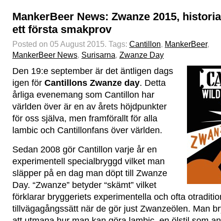
MankerBeer News: Zwanze 2015, historia
ett första smakprov
Posted on 05 August 2015.
Tags:
Cantillon
,
MankerBeer
,
MankerBeer News
,
Surisarna
,
Zwanze Day
Den 19:e september är det äntligen dags
igen för
Cantillons Zwanze day
. Detta
årliga evenemang som Cantillon har
världen över är en av årets höjdpunkter
för oss själva, men framförallt för alla
lambic och Cantillonfans över världen.
Sedan 2008 gör Cantillon varje år en
experimentell specialbryggd vilket man
släpper på en dag man döpt till Zwanze
Day. “Zwanze” betyder “skämt” vilket
förklarar bryggeriets experimentella och ofta otraditio
tillvägagångssätt när de gör just Zwanzeölen. Man 
att utmana hur man kan göra lambic, en ölstil som ann