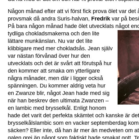
Någon månad efter att vi först fick prova ölet var det 
provsmak då andra Suris-halvan,
Fredrik
var på bes
På bara någon månad hade ölet utvecklats något en
tydliga chokladsmakerna och den lite
lättare munkänslan. Nu var det lite
klibbigare med mer chokladsås. Jean själv
var nästan förvånad över hur den
utvecklats och det är svårt att förutspå hur
den kommer att smaka om ytterligare
några månader, men där i ligger också
spänningen. Du kommer aldrig veta hur
en Zwanze blir, något Jean hade med sig
när han beskrev den ultimata Zwanzen –
en lambic med brysselkål. Enligt honom
hade det varit det perfekta skämtet och kanske är de
brysselkålslambic som en vacker septemberdag komm
säcken? Eller inte, då han är mer än medveten om at
galen grej än något som faktiskt hade smakat gott. 