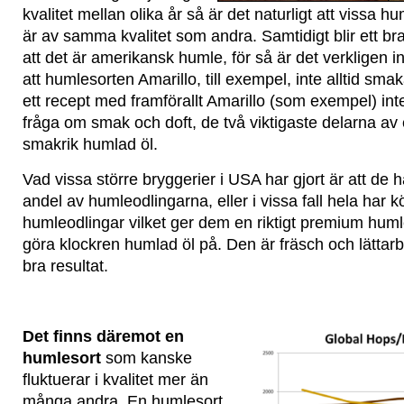
kvalitet mellan olika år så är det naturligt att vissa hu
är av samma kvalitet som andra. Samtidigt blir ett bra 
att det är amerikansk humle, för så är det verkligen 
att humlesorten Amarillo, till exempel, inte alltid smaka
ett recept med framförallt Amarillo (som exempel) inte 
fråga om smak och doft, de två viktigaste delarna av
smakrik humlad öl.
Vad vissa större bryggerier i USA har gjort är att de h
andel av humleodlingarna, eller i vissa fall hela har k
humleodlingar vilket ger dem en riktigt premium humle
göra klockren humlad öl på. Den är fräsch och lättarb
bra resultat.
Det finns däremot en
humlesort
som kanske
fluktuerar i kvalitet mer än
många andra. En humlesort