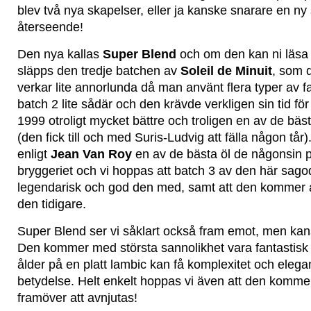
blev två nya skapelser, eller ja kanske snarare en ny 
återseende!
Den nya kallas
Super Blend
och om den kan ni läsa
släpps den tredje batchen av
Soleil de Minuit
, som 
verkar lite annorlunda då man använt flera typer av fat
batch 2 lite sådär och den krävde verkligen sin tid fö
1999 otroligt mycket bättre och troligen en av de bäst
(den fick till och med Suris-Ludvig att fälla någon tår
enligt
Jean Van Roy
en av de bästa öl de någonsin 
bryggeriet och vi hoppas att batch 3 av den här sagod
legendarisk och god den med, samt att den kommer a
den tidigare.
Super Blend ser vi såklart också fram emot, men kans
Den kommer med största sannolikhet vara fantastisk f
ålder på en platt lambic kan få komplexitet och elegan
betydelse. Helt enkelt hoppas vi även att den kommer
framöver att avnjutas!