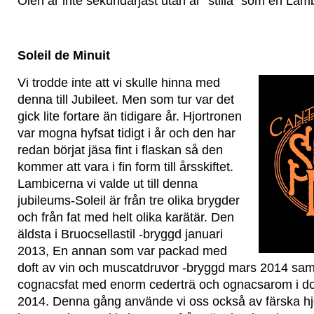
Ölen är inte sekundärjäst utan är ”stilla” som en Lamb
Soleil de Minuit
Vi trodde inte att vi skulle hinna med
denna till Jubileet. Men som tur var det
gick lite fortare än tidigare år. Hjortronen
var mogna hyfsat tidigt i år och den har
redan börjat jäsa fint i flaskan så den
kommer att vara i fin form till årsskiftet.
Lambicerna vi valde ut till denna
jubileums-Soleil är från tre olika brygder
och från fat med helt olika karätär. Den
äldsta i Bruocsellastil -bryggd januari
2013, En annan som var packad med
doft av vin och muscatdruvor -bryggd mars 2014 sam
cognacsfat med enorm cederträ och ognacsarom i dof
2014. Denna gång använde vi oss också av färska h