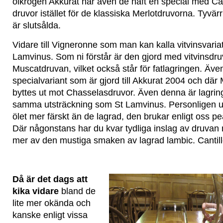
ölkrogen Akkurat har även de haft en special med C
druvor istället för de klassiska Merlotdruvorna. Tyvärr
är slutsålda.
Vidare till Vigneronne som man kan kalla vitvinsvaria
Lamvinus. Som ni förstår är den gjord med vitvinsdr
Muscatdruvan, vilket också står för fatlagringen. Även
specialvariant som är gjord till Akkurat 2004 och dä
byttes ut mot Chasselasdruvor. Även denna är lagrin
samma utsträckning som St Lamvinus. Personligen up
ölet mer färskt än de lagrad, den brukar enligt oss pe
Där någonstans har du kvar tydliga inslag av druva
mer av den mustiga smaken av lagrad lambic. Cantil
Då är det dags att
kika vidare
bland de
lite mer okända och
kanske enligt vissa