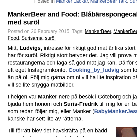
Posted in
Manker Lackar
,
MankerBeer Talk
,
Sur
MankerBeer and Food: Blåbärsspongeca
med suröl
Posted on 26 February 2015.
Tags:
MankerBeer
,
MankerBee
Food
,
Surisarna
,
suröl
Mitt,
Ludvigs,
intresse för riktigt god mat är lika stor
har för suröl. Riktigt stort betyder det. Jag vill prova
restaurangerna och laga så god mat jag kan. Därför s
ett eget Instagramkonto,
Cooking_by_ludvig
som fo
än på öl. Följ mig gärna om ni vill ha lite inspiration 
vill se lite snygga matbilder.
I helgen var
Manker
nere på besök i Göteborg och jag
bjuda hem honom och
Suris-Fredrik
till mig för en bä
som redan följer mig, eller Manker (
BabyMankerJes
kanske har sett lite av rätterna.
Till förrätt blev det havskräfta på en bädd