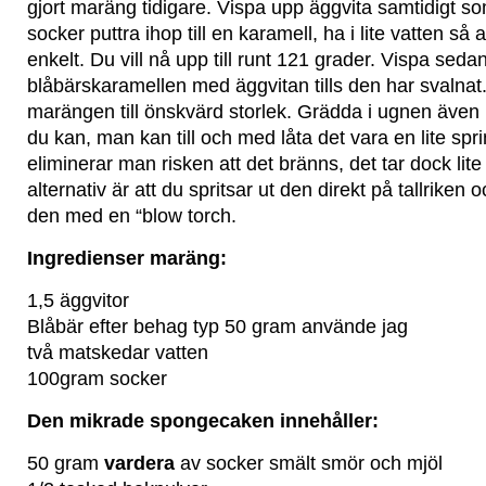
gjort maräng tidigare. Vispa upp äggvita samtidigt so
socker puttra ihop till en karamell, ha i lite vatten så 
enkelt. Du vill nå upp till runt 121 grader. Vispa seda
blåbärskaramellen med äggvitan tills den har svalnat
marängen till önskvärd storlek. Grädda i ugnen även
du kan, man kan till och med låta det vara en lite sp
eliminerar man risken att det bränns, det tar dock lite 
alternativ är att du spritsar ut den direkt på tallrike
den med en “blow torch.
Ingredienser maräng:
1,5 äggvitor
Blåbär efter behag typ 50 gram använde jag
två matskedar vatten
100gram socker
Den mikrade spongecaken innehåller:
50 gram
vardera
av socker smält smör och mjöl