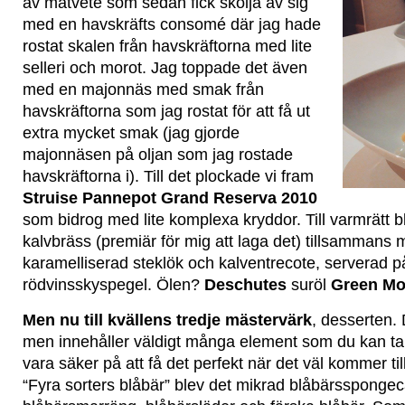
av matvete som sedan fick skölja av sig
med en havskräfts consomé där jag hade
rostat skalen från havskräftorna med lite
selleri och morot. Jag toppade det även
med en majonnäs med smak från
havskräftorna som jag rostat för att få ut
extra mycket smak (jag gjorde
majonnäsen på oljan som jag rostade
havskräftorna i). Till det plockade vi fram
Struise Pannepot Grand Reserva 2010
som bidrog med lite komplexa kryddor. Till varmrätt 
kalvbräss (premiär för mig att laga det) tillsammans
karamelliserad steklök och kalventrecote, serverad p
rödvinsskyspegel. Ölen?
Deschutes
suröl
Green Mo
Men nu till kvällens tredje mästervärk
, desserten.
men innehåller väldigt många element som du kan ta v
vara säker på att få det perfekt när det väl kommer till 
“Fyra sorters blåbär” blev det mikrad blåbärsspong