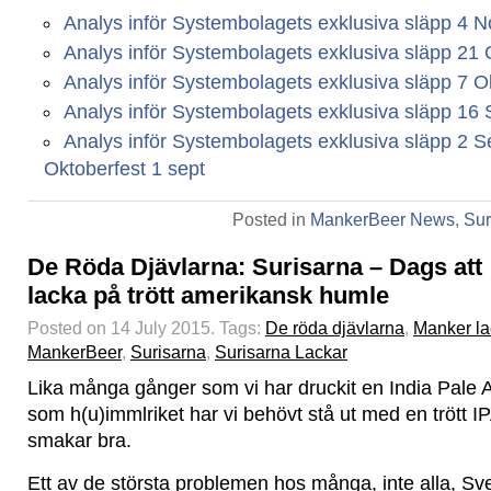
Analys inför Systembolagets exklusiva släpp 4 N
Analys inför Systembolagets exklusiva släpp 21 
Analys inför Systembolagets exklusiva släpp 7 O
Analys inför Systembolagets exklusiva släpp 16 
Analys inför Systembolagets exklusiva släpp 2 S
Oktoberfest 1 sept
Posted in
MankerBeer News
,
Sur
De Röda Djävlarna: Surisarna – Dags att
lacka på trött amerikansk humle
Posted on 14 July 2015.
Tags:
De röda djävlarna
,
Manker la
MankerBeer
,
Surisarna
,
Surisarna Lackar
Lika många gånger som vi har druckit en India Pale 
som h(u)immlriket har vi behövt stå ut med en trött I
smakar bra.
Ett av de största problemen hos många, inte alla, S