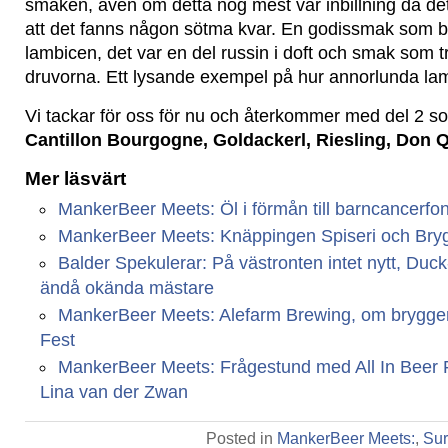
smaken, även om detta nog mest var inbillning då det
att det fanns någon sötma kvar. En godissmak som
lambicen, det var en del russin i doft och smak som tr
druvorna. Ett lysande exempel på hur annorlunda lam
Vi tackar för oss för nu och återkommer med del 2 
Cantillon Bourgogne, Goldackerl, Riesling, Don Q
Mer läsvärt
MankerBeer Meets: Öl i förmån till barncancerfo
MankerBeer Meets: Knäppingen Spiseri och Bryg
Balder Spekulerar: På västronten intet nytt, Duc
ändå okända mästare
MankerBeer Meets: Alefarm Brewing, om bryggeri
Fest
MankerBeer Meets: Frågestund med All In Beer 
Lina van der Zwan
Posted in
MankerBeer Meets:
,
Sur