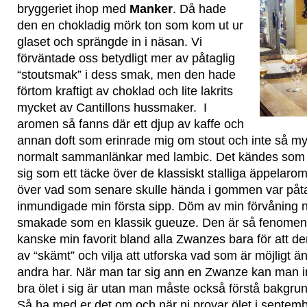
bryggeriet ihop med
Manker
. Då hade
den en chokladig mörk ton som kom ut ur
glaset och sprängde in i näsan. Vi
förväntade oss betydligt mer av påtaglig
“stoutsmak” i dess smak, men den hade
förtom kraftigt av choklad och lite lakrits
mycket av Cantillons hussmaker. I
aromen så fanns där ett djup av kaffe och
annan doft som erinrade mig om stout och inte så my
normalt sammanlänkar med lambic. Det kändes som 
sig som ett täcke över de klassiskt stalliga äppelar
över vad som senare skulle hända i gommen var påta
inmundigade min första sipp. Döm av min förvåning när
smakade som en klassik gueuze. Den är så fenomen
kanske min favorit bland alla Zwanzes bara för att d
av “skämt” och vilja att utforska vad som är möjligt
andra har. När man tar sig ann en Zwanze kan man int
bra ölet i sig är utan man måste också förstå bakgrun
Så ha med er det om och när ni provar ölet i septemb