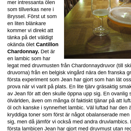
mer intressanta ölen
som tillverkas nere i
Bryssel. Först ut som
en liten blänkare
kommer vi direkt att
tänka på det väldigt
okända ölet
Cantillon
Chardonnay.
Det är
en lambic som har
legat med druvmusten från Chardonnaydruvor (till skil
druvorna) från en belgisk vingård nära den franska gr
första experiment som Jean har gjort som han lät os
prova när vi varit på plats. En lite tjärv gräsaktig s
av Jean för att den skulle öppna upp sig. En ovanlig s
ölvärlden, även om många öl faktiskt tjänar på att luft
öl och kanske i synnerhet lambic. Väl luftad har den än
kryddiga toner som först är något obalanserade men
sig, men då jämför vi också med andra druvlambics. D
första lambicen Jean har gjort med druvmust utan r