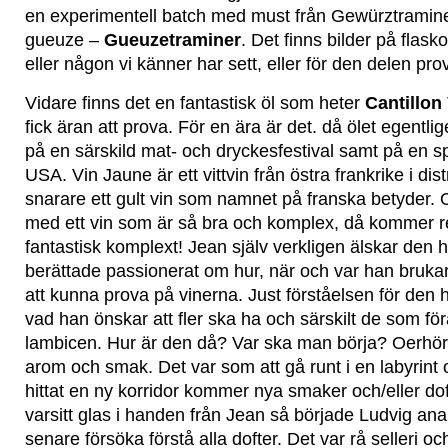
en experimentell batch med must från Gewürztraminer
gueuze –
Gueuzetraminer
. Det finns bilder på flask
eller någon vi känner har sett, eller för den delen pro
Vidare finns det en fantastisk öl som heter
Cantillon
fick äran att prova. För en ära är det. då ölet egentli
på en särskild mat- och dryckesfestival samt på en sp
USA. Vin Jaune är ett vittvin från östra frankrike i distr
snarare ett gult vin som namnet på franska betyder.
med ett vin som är så bra och komplex, då kommer resu
fantastisk komplext! Jean själv verkligen älskar den 
berättade passionerat om hur, när och var han bruka
att kunna prova på vinerna. Just förståelsen för den h
vad han önskar att fler ska ha och särskilt de som för
lambicen. Hur är den då? Var ska man börja? Oerhör
arom och smak. Det var som att gå runt i en labyrint
hittat en ny korridor kommer nya smaker och/eller doft
varsitt glas i handen från Jean så började Ludvig ana
senare försöka förstå alla dofter. Det var rå selleri oc