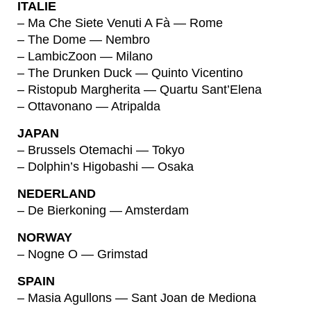
ITALIE
– Ma Che Siete Venuti A Fà — Rome
– The Dome — Nembro
– LambicZoon — Milano
– The Drunken Duck — Quinto Vicentino
– Ristopub Margherita — Quartu Sant’Elena
– Ottavonano — Atripalda
JAPAN
– Brussels Otemachi — Tokyo
– Dolphin’s Higobashi — Osaka
NEDERLAND
– De Bierkoning — Amsterdam
NORWAY
– Nogne O — Grimstad
SPAIN
– Masia Agullons — Sant Joan de Mediona