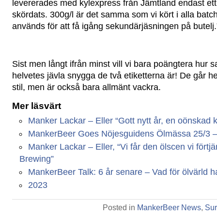
levererades med kylexpress från Jämtland endast ett 
skördats. 300g/l är det samma som vi kört i alla batch
används för att få igång sekundärjäsningen på butelj
Sist men långt ifrån minst vill vi bara poängtera hur s
helvetes jävla snygga de två etiketterna är! De går he
stil, men är också bara allmänt vackra.
Mer läsvärt
Manker Lackar – Eller “Gott nytt år, en oönskad kr
MankerBeer Goes Nöjesguidens Ölmässa 25/3 – Vi
Manker Lackar – Eller, “Vi får den ölscen vi fört
Brewing”
MankerBeer Talk: 6 år senare – Vad för ölvärld har
2023
Posted in
MankerBeer News
,
Sur