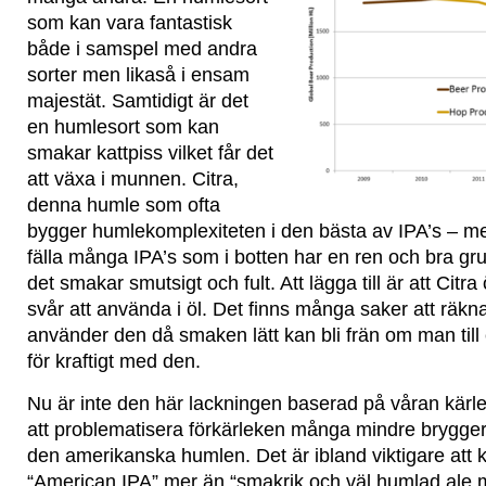
som kan vara fantastisk
både i samspel med andra
sorter men likaså i ensam
majestät. Samtidigt är det
en humlesort som kan
smakar kattpiss vilket får det
att växa i munnen. Citra,
denna humle som ofta
bygger humlekomplexiteten i den bästa av IPA’s – 
fälla många IPA’s som i botten har en ren och bra gr
det smakar smutsigt och fult. Att lägga till är att Citra
svår att använda i öl. Det finns många saker att räkn
använder den då smaken lätt kan bli frän om man till
för kraftigt med den.
Nu är inte den här lackningen baserad på våran kärlek
att problematisera förkärleken många mindre bryggerie
den amerikanska humlen. Det är ibland viktigare att
“American IPA” mer än “smakrik och väl humlad ale