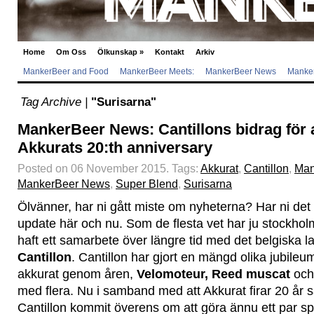
Home
Om Oss
Ölkunskap
»
Kontakt
Arkiv
MankerBeer and Food
MankerBeer Meets:
MankerBeer News
Manker
Tag Archive |
"Surisarna"
MankerBeer News: Cantillons bidrag för at
Akkurats 20:th anniversary
Posted on 06 November 2015.
Tags:
Akkurat
,
Cantillon
,
Man
MankerBeer News
,
Super Blend
,
Surisarna
Ölvänner, har ni gått miste om nyheterna? Har ni de
update här och nu. Som de flesta vet har ju stockh
haft ett samarbete över längre tid med det belgiska l
Cantillon
. Cantillon har gjort en mängd olika jubileum
akkurat genom åren,
Velomoteur,
Reed muscat
oc
med flera. Nu i samband med att Akkurat firar 20 år
Cantillon kommit överens om att göra ännu ett par sp