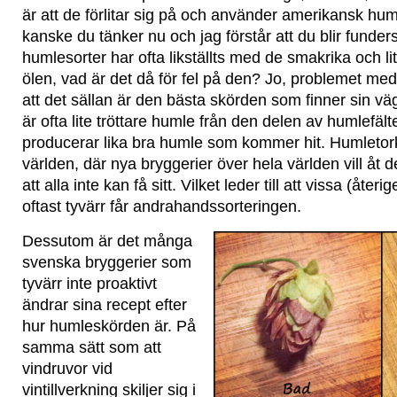
är att de förlitar sig på och använder amerikansk hum
kanske du tänker nu och jag förstår att du blir fund
humlesorter har ofta likställts med de smakrika och l
ölen, vad är det då för fel på den? Jo, problemet m
att det sällan är den bästa skörden som finner sin väg
är ofta lite tröttare humle från den delen av humlefä
producerar lika bra humle som kommer hit. Humletor
världen, där nya bryggerier över hela världen vill åt
att alla inte kan få sitt. Vilket leder till att vissa (återi
oftast tyvärr får andrahandssorteringen.
Dessutom är det många
svenska bryggerier som
tyvärr inte proaktivt
ändrar sina recept efter
hur humleskörden är. På
samma sätt som att
vindruvor vid
vintillverkning skiljer sig i