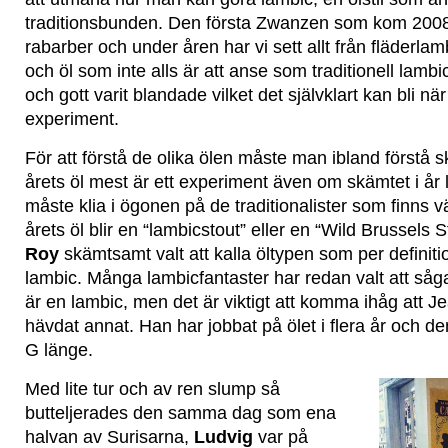
traditionsbunden. Den första Zwanzen som kom 200
rabarber och under åren har vi sett allt från fläderlamb
och öl som inte alls är att anse som traditionell lambi
och gott varit blandade vilket det självklart kan bli n
experiment.
För att förstå de olika ölen måste man ibland förstå
årets öl mest är ett experiment även om skämtet i år lig
måste klia i ögonen på de traditionalister som finns v
årets öl blir en “lambicstout” eller en “Wild Brussels 
Roy
skämtsamt valt att kalla öltypen som per definitio
lambic. Många lambicfantaster har redan valt att såga
är en lambic, men det är viktigt att komma ihåg att Je
hävdat annat. Han har jobbat på ölet i flera år och de
G länge.
Med lite tur och av ren slump så
butteljerades den samma dag som ena
halvan av Surisarna,
Ludvig
var på