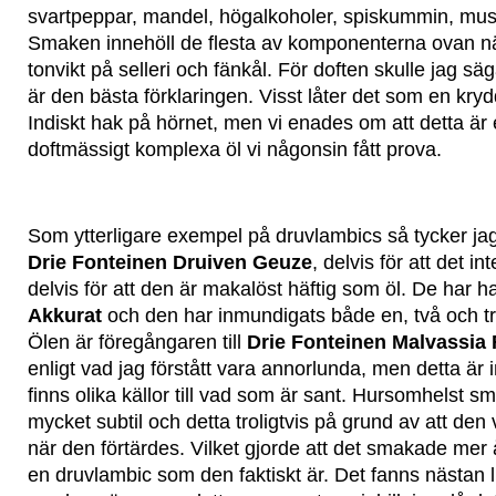
svartpeppar, mandel, högalkoholer, spiskummin, musko
Smaken innehöll de flesta av komponenterna ovan
tonvikt på selleri och fänkål. För doften skulle jag säg
är den bästa förklaringen. Visst låter det som en kr
Indiskt hak på hörnet, men vi enades om att detta är
doftmässigt komplexa öl vi någonsin fått prova.
Som ytterligare exempel på druvlambics så tycker j
Drie Fonteinen Druiven Geuze
, delvis för att det in
delvis för att den är makalöst häftig som öl. De har h
Akkurat
och den har inmundigats både en, två och t
Ölen är föregångaren till
Drie Fonteinen Malvassia
enligt vad jag förstått vara annorlunda, men detta är 
finns olika källor till vad som är sant. Hursomhelst 
mycket subtil och detta troligtvis på grund av att de
när den förtärdes. Vilket gjorde att det smakade mer
en druvlambic som den faktiskt är. Det fanns nästan l