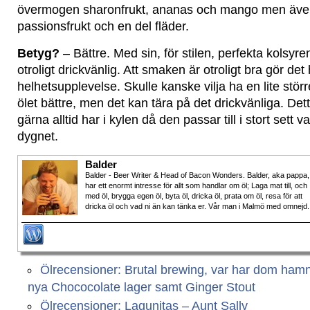
övermogen sharonfrukt, ananas och mango men även
passionsfrukt och en del fläder.
Betyg?
– Bättre. Med sin, för stilen, perfekta kolsyr
otroligt drickvänlig. Att smaken är otroligt bra gör det h
helhetsupplevelse. Skulle kanske vilja ha en lite störr
ölet bättre, men det kan tära på det drickvänliga. Det
gärna alltid har i kylen då den passar till i stort sett va
dygnet.
Balder
Balder - Beer Writer & Head of Bacon Wonders. Balder, aka pappa,
har ett enormt intresse för allt som handlar om öl; Laga mat till, och
med öl, brygga egen öl, byta öl, dricka öl, prata om öl, resa för att
dricka öl och vad ni än kan tänka er. Vår man i Malmö med omnejd.
Ölrecensioner: Brutal brewing, var har dom ham
nya Chococolate lager samt Ginger Stout
Ölrecensioner: Lagunitas – Aunt Sally