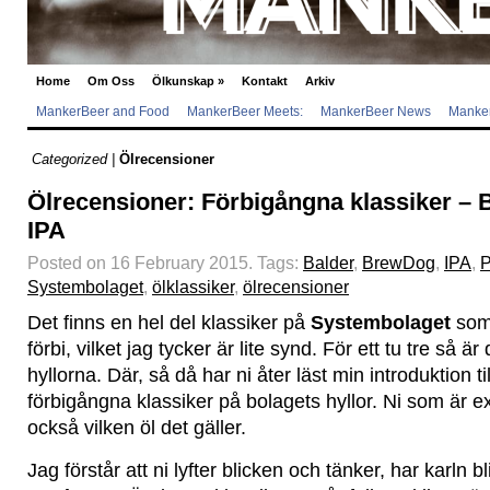
Home
Om Oss
Ölkunskap
»
Kontakt
Arkiv
MankerBeer and Food
MankerBeer Meets:
MankerBeer News
Manker
Categorized |
Ölrecensioner
Ölrecensioner: Förbigångna klassiker –
IPA
Posted on 16 February 2015.
Tags:
Balder
,
BrewDog
,
IPA
,
P
Systembolaget
,
ölklassiker
,
ölrecensioner
Det finns en hel del klassiker på
Systembolaget
som
förbi, vilket jag tycker är lite synd. För ett tu tre så är
hyllorna. Där, så då har ni åter läst min introduktion t
förbigångna klassiker på bolagets hyllor. Ni som är ex
också vilken öl det gäller.
Jag förstår att ni lyfter blicken och tänker, har karln bl