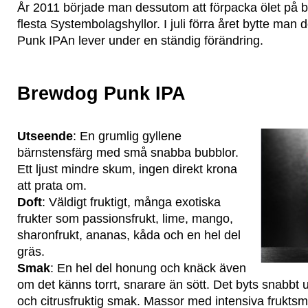
År 2011 började man dessutom att förpacka ölet på b
flesta Systembolagshyllor. I juli förra året bytte man 
Punk IPAn lever under en ständig förändring.
Brewdog Punk IPA
Utseende
: En grumlig gyllene
bärnstensfärg med små snabba bubblor.
Ett ljust mindre skum, ingen direkt krona
att prata om.
Doft
: Väldigt fruktigt, många exotiska
frukter som passionsfrukt, lime, mango,
sharonfrukt, ananas, kåda och en hel del
gräs.
Smak
: En hel del honung och knäck även
om det känns torrt, snarare än sött. Det byts snabbt u
och citrusfruktig smak. Massor med intensiva frukts