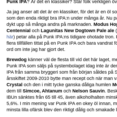
Punk IPA
? Är det en klassiker? Står folk verkligen ö
Ja jag anser att det är en klassiker, för det är en öl so
som den enda riktigt bra IPA:n under många år. Nu p
dykt upp så många andra på marknaden.
Modus Hop
Centennial
och
Lagunitas New Dogtown Pale ale
(
här
) petar alla på Punk IPA:ns tidigare ohotade tron. F
flera tillfällen tittat på en Punk IPA och bara vandra
ord om inte jag har gjort det.
Brewdog
känner väl de flesta till vid det här laget, m
Punk IPA som säljs på systembolaget idag inte är
IPA från samma bryggeri som från början såldes på 
årsskiftet 2009-2010 bytte man recept och när man va
Crystal
och den i mitt tycke ganska dåliga humlen
M
dem till
Simcoe, Ahtanum
och
Nelson Sauvin
. Bes
IBUn sänktes från 65 till 45, även alkoholhalten minsk
5,6%. I min mening var Punk IPA en okey öl innan, m
minsta lilla ofärsk blev den riktigt dålig och smakade li