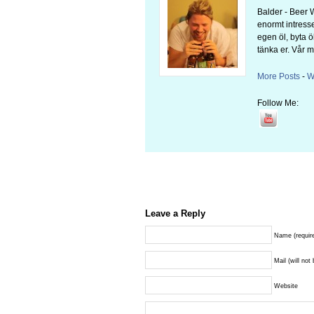
Balder - Beer 
enormt intresse
egen öl, byta öl
tänka er. Vår
More Posts
-
W
Follow Me:
Leave a Reply
Name (requir
Mail (will not
Website