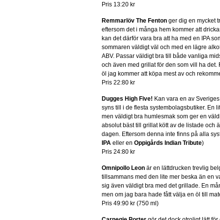
Pris 13:20 kr
Remmarlöv The Fenton
ger dig en mycket tr
eftersom det i många hem kommer att drick
kan det därför vara bra att ha med en IPA s
sommaren väldigt väl och med en lägre alko
ABV. Passar väldigt bra till både vanliga 
och även med grillat för den som vill ha det
öl jag kommer att köpa mest av och rekommend
Pris 22:80 kr
Dugges High Five!
Kan vara en av Sveriges
syns till i de flesta systembolagsbutiker. En l
men väldigt bra humlesmak som ger en väldi
absolut bäst till grillat kött av de listade 
dagen. Eftersom denna inte finns på alla sy
IPA
eller en
Oppigårds Indian Tribute
)
Pris 24:80 kr
Omnipollo Leon
är en lättdrucken trevlig bel
tillsammans med den lite mer beska än en va
sig även väldigt bra med det grillade. En mån
men om jag bara hade fått välja en öl till ma
Pris 49:90 kr (750 ml)
Carnegie Porter
gör det dock otroligt lätt för