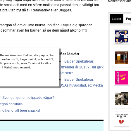
MankerBeer and 
ade smak och med en större maltsötma passat den in väldigt bra
lika bra utan byt då till Remmarlöv eller Dugges.
Latest
Po
rmorgon så om du inte bulkat upp får du skylla dig själv och
idsommar även för barnen så ge dem något alkoholfritt!
Mer läsvärt
f Bacon Wonders. Balder, aka pappa, har
 handlar om öl; Laga mat till, och med öl,
Balder Spekulerar:
öl, prata om öl, resa för att dricka öl och
Öltrender år 2015? Hur gick
an i Malmö med omnejd.
det sen?
Balder Spekulerar:
USAs huvudstad, ett Mecka
ll Sverige, genom otippade vägar?
egna cocktails
other of all beer snacks!