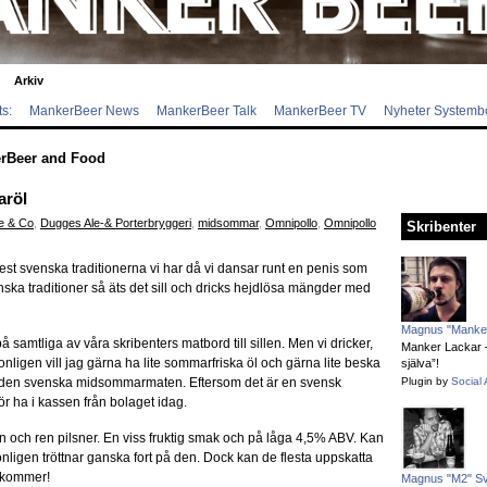
Arkiv
s:
MankerBeer News
MankerBeer Talk
MankerBeer TV
Nyheter Systemb
rBeer and Food
aröl
e & Co
,
Dugges Ale-& Porterbryggeri
,
midsommar
,
Omnipollo
,
Omnipollo
Skribenter
t svenska traditionerna vi har då vi dansar runt en penis som
ska traditioner så äts det sill och dricks hejdlösa mängder med
Magnus "Manker
å samtliga av våra skribenters matbord till sillen. Men vi dricker,
Manker Lackar – 
igen vill jag gärna ha lite sommarfriska öl och gärna lite beska
själva”!
ill den svenska midsommarmaten. Eftersom det är en svensk
Plugin by
Social 
ör ha i kassen från bolaget idag.
n och ren pilsner. En viss fruktig smak och på låga 4,5% ABV. Kan
ligen tröttnar ganska fort på den. Dock kan de flesta uppskatta
t kommer!
Magnus "M2" S