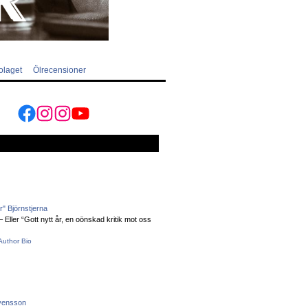
olaget
Ölrecensioner
Facebook
Instagram
Instagram
YouTube
" Björnstjerna
Eller “Gott nytt år, en oönskad kritik mot oss
Author Bio
vensson