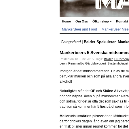
Home
Om Oss
Ölkunskap
»
Kontakt
MankerBeer and Food
MankerBeer Meet
Categorized |
Balder Spekulerar
,
Manke
Mankerbeers 5 Svenska midsomm
Posted on 18 June 2015.
Tags:
Balder
,
D Carnegi
Leon
,
Remmarlöv Gårdsbryggeri
,
Systembolaget
Imorgon är det midsommarafton. En av de mes
befruktar marken och som på alla andra sven
alkohol!
Naturligtvis står det
OP
och
Skåne Akvavit
p
hör och häpna, även öl på midsommar. Personl
och sötma, för det är ofta det som saknas t
tradition så kommer här 5 tips på öl som ni b
Melleruds utmärkta pilsner
är en lättdrucke
därför drickas dagen lång även om jag person
en frisk pilsner innan regnet kommer, för de