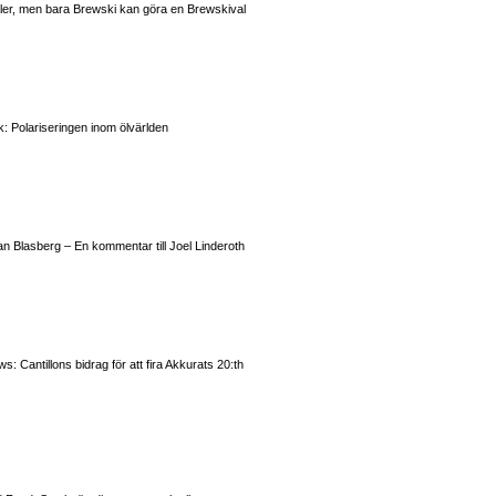
valer, men bara Brewski kan göra en Brewskival
: Polariseringen inom ölvärlden
n Blasberg – En kommentar till Joel Linderoth
 Cantillons bidrag för att fira Akkurats 20:th