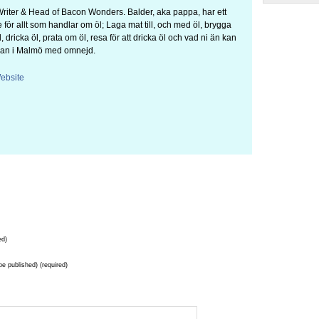
Writer & Head of Bacon Wonders. Balder, aka pappa, har ett
 för allt som handlar om öl; Laga mat till, och med öl, brygga
, dricka öl, prata om öl, resa för att dricka öl och vad ni än kan
 man i Malmö med omnejd.
ebsite
ed)
 be published) (required)