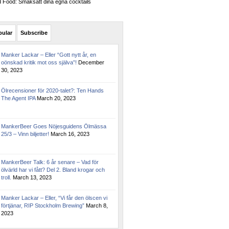
Food: Smaksätt dina egna cocktails
pular
Subscribe
Manker Lackar – Eller “Gott nytt år, en
oönskad kritik mot oss själva”!
December
30, 2023
Ölrecensioner för 2020-talet?: Ten Hands
The Agent IPA
March 20, 2023
MankerBeer Goes Nöjesguidens Ölmässa
25/3 – Vinn biljetter!
March 16, 2023
MankerBeer Talk: 6 år senare – Vad för
ölvärld har vi fått? Del 2. Bland krogar och
troll.
March 13, 2023
Manker Lackar – Eller, “Vi får den ölscen vi
förtjänar, RIP Stockholm Brewing”
March 8,
2023