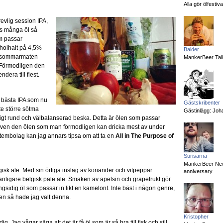
Alla gör ölfesti
evlig session IPA,
as många öl så
om passar
holhalt på 4,5%
Balder
midsommarmaten
MankerBeer Talk
. Förmodligen den
era till flest.
 bästa IPA som nu
Gästskribenter
ite större sötma
Gästinlägg: Joha
gt rund och välbalanserad beska. Detta är ölen som passar
och även den ölen som man förmodligen kan dricka mest av under
stembolag kan jag annars tipsa om att ta en
All in The Purpose of
Surisarna
MankerBeer News:
gisk ale. Med sin örtiga inslag av koriander och vitpeppar
anniversary
nligare belgisk pale ale. Smaken av apelsin och grapefrukt gör
gsidig öl som passar in likt en kamelont. Inte bäst i någon genre,
ten så hade jag valt denna.
Kristopher
 dig. Jag vågar säga att det är få öl som är så bra till fisk och sill