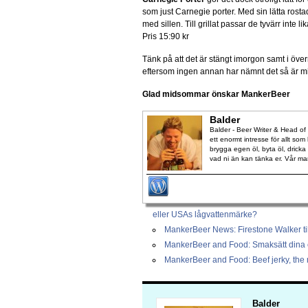
som just Carnegie porter. Med sin lätta rost
med sillen. Till grillat passar de tyvärr inte 
Pris 15:90 kr
Tänk på att det är stängt imorgon samt i öve
eftersom ingen annan har nämnt det så är m
Glad midsommar önskar MankerBeer
Balder
Balder - Beer Writer & Head o
ett enormt intresse för allt som
brygga egen öl, byta öl, dricka 
vad ni än kan tänka er. Vår m
eller USAs lågvattenmärke?
MankerBeer News: Firestone Walker ti
MankerBeer and Food: Smaksätt dina 
MankerBeer and Food: Beef jerky, the m
Balder