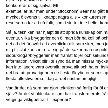
konkurerar ut sig själva. Ett
exempel är hur man under Stockholm Beer har gått frå
mycket ölevents till knappt några alls – konkurensen b
resurserna för att nå folk, som i sin tur inte heller ko
Så ja, tekniken har hjälpt till att sprida kunskap om mä
events, vilka bryggerier och öl man bör ha koll på och
det att det är svårt att överblicka allt som sker, men 
mig till slut koncentrerar sig på de saker man respekt
sidor/krogar/bryggerier man främst följer och sekundär
information. Vilket blir lite synd då man missar mycke
kan inte längre vara överallt, prova allt och ha en åsik
det bra att prova igenom de flesta ölnyheter som slä
flesta ölfestivalerna, idag är det nästan omöjligt.
Vad är det då som har gjort tekniken så farlig för öl om
själv? Är det vi öldrickare som har transformerats från
vetgiriga viktigpettrar till experter?