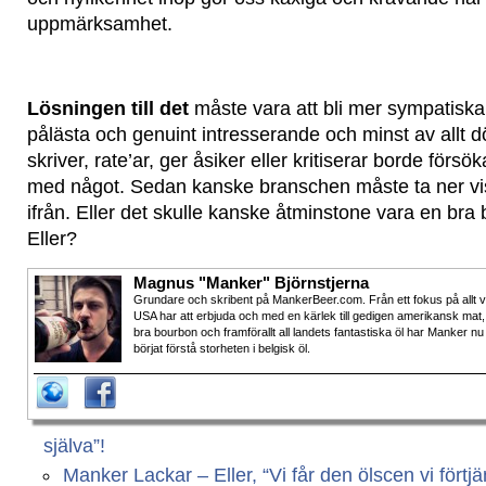
uppmärksamhet.
Lösningen till det
måste vara att bli mer sympatiska
pålästa och genuint intresserande och minst av allt
skriver, rate’ar, ger åsiker eller kritiserar borde för
med något. Sedan kanske branschen måste ta ner vis
ifrån. Eller det skulle kanske åtminstone vara en bra b
Eller?
Magnus "Manker" Björnstjerna
Grundare och skribent på MankerBeer.com. Från ett fokus på allt 
USA har att erbjuda och med en kärlek till gedigen amerikansk mat,
bra bourbon och framförallt all landets fantastiska öl har Manker nu
börjat förstå storheten i belgisk öl.
själva”!
Manker Lackar – Eller, “Vi får den ölscen vi fört