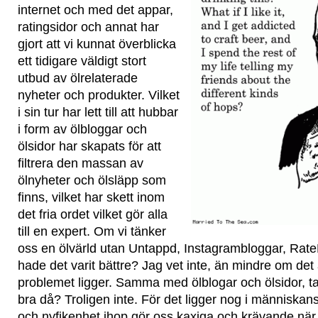
internet och med det appar,
ratingsidor och annat har
gjort att vi kunnat överblicka
ett tidigare väldigt stort
utbud av ölrelaterade
nyheter och produkter. Vilket
i sin tur har lett till att hubbar
i form av ölbloggar och
ölsidor har skapats för att
filtrera den massan av
ölnyheter och ölsläpp som
finns, vilket har skett inom
det fria ordet vilket gör alla
till en expert. Om vi tänker
oss en ölvärld utan Untappd, Instagrambloggar, Rate
hade det varit bättre? Jag vet inte, än mindre om det ä
problemet ligger. Samma med ölblogar och ölsidor, tar
bra då? Troligen inte. För det ligger nog i människans
och nyfikenhet ihop gör oss kaxiga och krävande när v