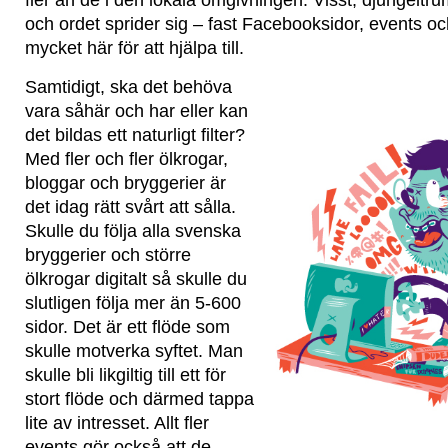
fler än de i den lokala omgivningen. Visst, djungel
och ordet sprider sig – fast Facebooksidor, events och
mycket här för att hjälpa till.
Samtidigt, ska det behöva
vara såhär och har eller kan
det bildas ett naturligt filter?
Med fler och fler ölkrogar,
bloggar och bryggerier är
det idag rätt svårt att sålla.
Skulle du följa alla svenska
bryggerier och större
ölkrogar digitalt så skulle du
slutligen följa mer än 5-600
sidor. Det är ett flöde som
skulle motverka syftet. Man
skulle bli likgiltig till ett för
stort flöde och därmed tappa
lite av intresset. Allt fler
events gör också att de