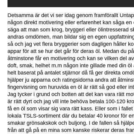
Detsamma är det vi ser idag genom framförallt Unta
någon direkt motivering eller erfarenhet kan såga en öl.
säga att man som krog, bryggeri eller ölintresserad ski
andras omdömen, man bildar sig en egen uppfattning.
så och jag vet flera bryggerier som dagligen håller ko
appar för att se hur det går för deras öl. Medan du p
åtminstone får en motivering och kan se vilken del av
doft, smak, helhet m.m någon inte gillade med din öl
helt baserat på antalet stjärnor då få ger direkta om
hjälper ju apparna och ratingsidorna andra att åtmins
fingervisning om huruvida en öl är rätt så god eller int
Jag tycker i grund och botten att det kan vara rätt mot
är rätt dyrt och jag vill inte behöva betala 100-120 kr
få en öl som visar sig vara rätt kass. Eller som i fal
lokala TSLS-sortiment där du betalar 40 kronor för e
smakar grönsakskok och buljong. I de fallen så hjälper
från att gå på en mina som kanske riskerar deras fra