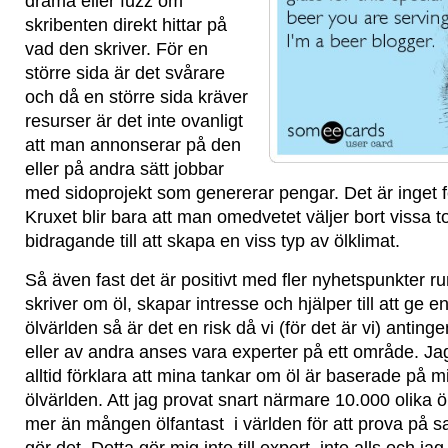
drama eller fuzz om
skribenten direkt hittar på
vad den skriver. För en
större sida är det svårare
och då en större sida kräver
resurser är det inte ovanligt
att man annonserar på den
eller på andra sätt jobbar
med sidoprojekt som genererar pengar. Det är inget fel
Kruxet blir bara att man omedvetet väljer bort vissa 
bidragande till att skapa en viss typ av ölklimat.
Så även fast det är positivt med fler nyhetspunkter r
skriver om öl, skapar intresse och hjälper till att ge en
ölvärlden så är det en risk då vi (för det är vi) anting
eller av andra anses vara experter på ett område. Jag
alltid förklara att mina tankar om öl är baserade på 
ölvärlden. Att jag provat snart närmare 10.000 olika ö
mer än mången ölfantast i världen för att prova på s