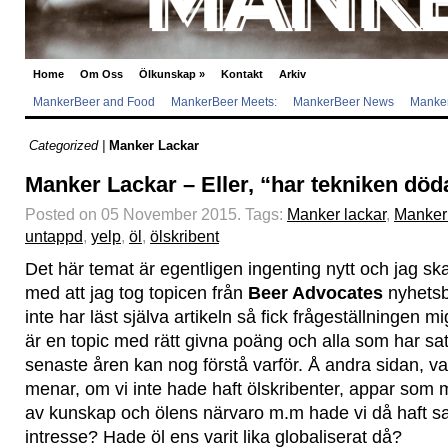
Home
Om Oss
Ölkunskap
»
Kontakt
Arkiv
MankerBeer and Food
MankerBeer Meets:
MankerBeer News
Manker
Categorized |
Manker Lackar
Manker Lackar – Eller, “har tekniken döda
Posted on 05 November 2015.
Tags:
Manker lackar
,
Manker
untappd
,
yelp
,
öl
,
ölskribent
Det här temat är egentligen ingenting nytt och jag sk
med att jag tog topicen från
Beer Advocates
nyhetsb
inte har läst själva artikeln så fick frågeställningen mi
är en topic med rätt givna poäng och alla som har sat
senaste åren kan nog förstå varför. Å andra sidan, v
menar, om vi inte hade haft ölskribenter, appar som
av kunskap och ölens närvaro m.m hade vi då haft
intresse? Hade öl ens varit lika globaliserat då?