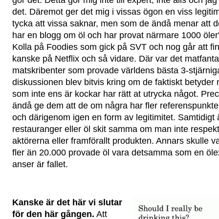
gör det. Detta gör mig inte till expert, inte alls och jag
det. Däremot ger det mig i vissas ögon en viss legitim
tycka att vissa saknar, men som de ändå menar att de
har en blogg om öl och har provat närmare 1000 öler” (
Kolla på Foodies som gick på SVT och nog går att fin
kanske på Netflix och så vidare. Där var det matfant
matskribenter som provade världens bästa 3-stjärnig
diskussionen blev bitvis kring om de faktiskt betyder n
som inte ens är kockar har rätt at utrycka något. Pre
ändå ge dem att de om några har fler referenspunkt
och därigenom igen en form av legitimitet. Samtidigt 
restauranger eller öl skit samma om man inte respekt
aktörerna eller framförallt produkten. Annars skulle v
fler än 20.000 provade öl vara detsamma som en ölexp
anser är fallet.
Kanske är det här vi slutar
för den här gången.
Att