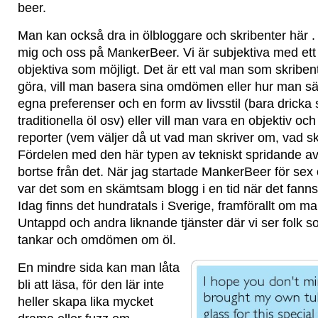
beer.
Man kan också dra in ölbloggare och skribenter här 
mig och oss på MankerBeer. Vi är subjektiva med ett 
objektiva som möjligt. Det är ett val man som skriben
göra, vill man basera sina omdömen eller hur man säl
egna preferenser och en form av livsstil (bara dricka s
traditionella öl osv) eller vill man vara en objektiv o
reporter (vem väljer då ut vad man skriver om, vad skr
Fördelen med den här typen av tekniskt spridande av
bortse från det. När jag startade MankerBeer för sex 
var det som en skämtsam blogg i en tid när det fanns 
Idag finns det hundratals i Sverige, framförallt om ma
Untappd och andra liknande tjänster där vi ser folk so
tankar och omdömen om öl.
En mindre sida kan man låta
bli att läsa, för den lär inte
heller skapa lika mycket