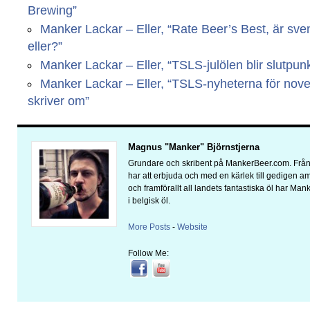
Brewing”
Manker Lackar – Eller, “Rate Beer’s Best, är svens
eller?”
Manker Lackar – Eller, “TSLS-julölen blir slutpun
Manker Lackar – Eller, “TSLS-nyheterna för novem
skriver om”
Magnus "Manker" Björnstjerna
Grundare och skribent på MankerBeer.com. Från 
har att erbjuda och med en kärlek till gedigen 
och framförallt all landets fantastiska öl har Man
i belgisk öl.
More Posts
-
Website
Follow Me: