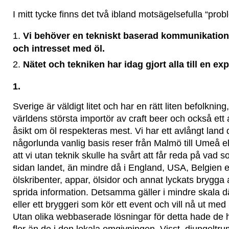
I mitt tycke finns det två ibland motsägelsefulla “prob
Vi behöver en tekniskt baserad kommunikation f
och intresset med öl.
Nätet och tekniken har idag gjort alla till en exp
1.
Sverige är väldigt litet och har en rätt liten befolkning
världens största importör av craft beer och också ett
åsikt om öl respekteras mest. Vi har ett avlångt land 
någorlunda vanlig basis reser från Malmö till Umeå el
att vi utan teknik skulle ha svårt att får reda på vad
sidan landet, än mindre då i England, USA, Belgien ell
ölskribenter, appar, ölsidor och annat lyckats brygga 
sprida information. Detsamma gäller i mindre skala d
eller ett bryggeri som kör ett event och vill nå ut med
Utan olika webbaserade lösningar för detta hade de haft