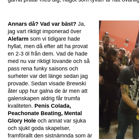
Annars då? Vad var bäst?
Ja,
jag vart riktigt imponerad över
Alefarm
som vi tidigare hade
hyllat, men då efter att ha provat
en 2-3 öl från dem. Vad de hade
med nu var riktigt lovande och så
pass rena funky saisons och
surheter var det länge sedan jag
provade. Sedan visade Brewski
åter upp hur galna de är men att
galenskapen aldrig får trumfa
kvaliteten.
Penis Colada,
Peachonate Beating, Mental
Glory Hole
och annat var sjuka
och sjukt goda skapelser,
framförallt den sistnämnda som är