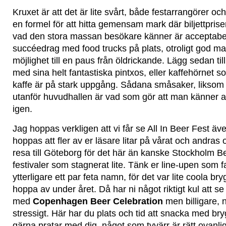
Kruxet är att det är lite svårt, både festarrangörer o
en formel för att hitta gemensam mark där biljettpris
vad den stora massan besökare känner är acceptabelt.
succéedrag med food trucks på plats, otroligt god m
möjlighet till en paus från öldrickande. Lägg sedan til
med sina helt fantastiska pintxos, eller kaffehörnet so
kaffe är på stark uppgång. Sådana småsaker, liksom
utanför huvudhallen är vad som gör att man känner
igen.
Jag hoppas verkligen att vi får se All In Beer Fest äv
hoppas att fler av er läsare litar på vårat och andras 
resa till Göteborg för det här än kanske Stockholm Be
festivaler som stagnerat lite. Tänk er line-upen som fa
ytterligare ett par feta namn, för det var lite coola b
hoppa av under året. Då har ni något riktigt kul att se
med
Copenhagen Beer Celebration
men billigare, 
stressigt. Här har du plats och tid att snacka med b
gärna pratar med dig, något som tyvärr är rätt ovanlig