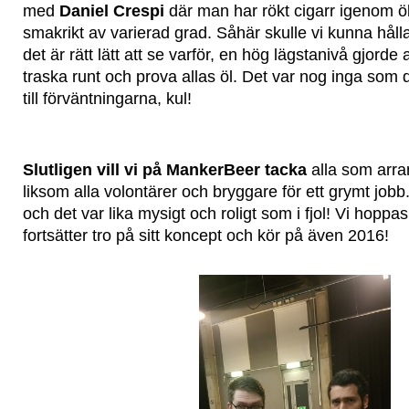
med
Daniel Crespi
där man har rökt cigarr igenom öl
smakrikt av varierad grad. Såhär skulle vi kunna hålla
det är rätt lätt att se varför, en hög lägstanivå gjorde 
traska runt och prova allas öl. Det var nog inga som d
till förväntningarna, kul!
Slutligen vill vi på MankerBeer tacka
alla som arra
liksom alla volontärer och bryggare för ett grymt jobb. 
och det var lika mysigt och roligt som i fjol! Vi hoppa
fortsätter tro på sitt koncept och kör på även 2016!