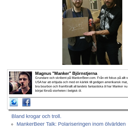
Magnus "Manker" Björnstjerna
Grundare och skribent på MankerBeer.com. Från ett fokus på allt 
USA har att erbjuda och med en kärlek till gedigen amerikansk mat,
bra bourbon och framförallt all landets fantastiska öl har Manker nu
börjat förstå storheten i belgisk öl.
Bland krogar och troll.
MankerBeer Talk: Polariseringen inom ölvärlden