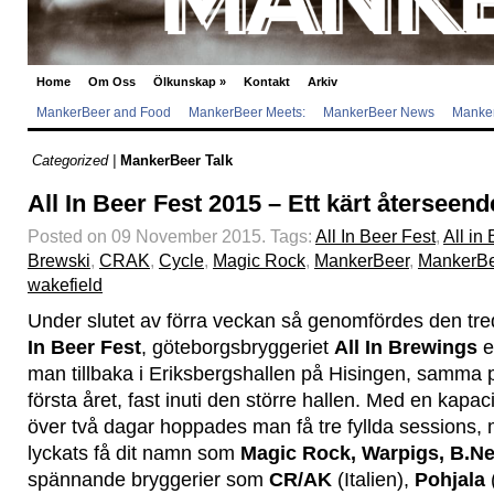
Home
Om Oss
Ölkunskap
»
Kontakt
Arkiv
MankerBeer and Food
MankerBeer Meets:
MankerBeer News
Manker
Categorized |
MankerBeer Talk
All In Beer Fest 2015 – Ett kärt återseen
Posted on 09 November 2015.
Tags:
All In Beer Fest
,
All in
Brewski
,
CRAK
,
Cycle
,
Magic Rock
,
MankerBeer
,
MankerB
wakefield
Under slutet av förra veckan så genomfördes den tr
In Beer Fest
, göteborgsbryggeriet
All In Brewings
eg
man tillbaka i Eriksbergshallen på Hisingen, samma 
första året, fast inuti den större hallen. Med en kapac
över två dagar hoppades man få tre fyllda sessions, m
lyckats få dit namn som
Magic Rock, Warpigs, B.Ne
spännande bryggerier som
CR/AK
(Italien),
Pohjala