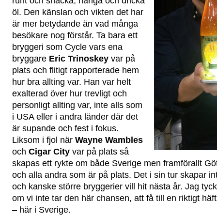
runt och snacka, hänga och dricka
öl. Den känslan och vikten det har
är mer betydande än vad många
besökare nog förstår. Ta bara ett
bryggeri som Cycle vars ena
bryggare
Eric Trinoskey
var på
plats och flitigt rapporterade hem
hur bra allting var. Han var helt
exalterad över hur trevligt och
personligt allting var, inte alls som
i USA eller i andra länder där det
är supande och fest i fokus.
Liksom i fjol när
Wayne Wambles
och
Cigar City
var på plats så
skapas ett rykte om både Sverige men framförallt Göt
och alla andra som är på plats. Det i sin tur skapar int
och kanske större bryggerier vill hit nästa år. Jag ty
om vi inte tar den här chansen, att få till en riktigt häft
– här i Sverige.