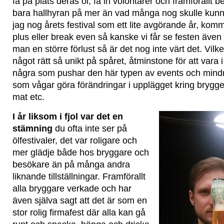
få på plats deras öl, få in volontärer och framförallt
bara hallhyran på mer än vad många nog skulle kunna
jag nog årets festival som ett lite avgörande år, komm
plus eller break even så kanske vi får se festen äve
man en större förlust så är det nog inte värt det. Vil
något rätt så unikt på spåret, åtminstone för att vara 
några som pushar den här typen av events och mindre
som vågar göra förändringar i upplägget kring brygger
mat etc.
I år liksom i fjol var det en
stämning
du ofta inte ser på
ölfestivaler, det var roligare och
mer glädje både hos bryggare och
besökare än på många andra
liknande tillställningar. Framförallt
alla bryggare verkade och har
även själva sagt att det är som en
stor rolig firmafest där alla kan gå