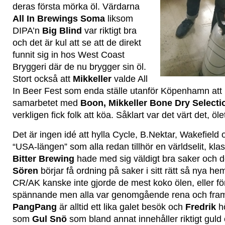
deras första mörka öl. Värdarna
All In Brewings Soma
liksom
DIPA’n
Big Blind
var riktigt bra
och det är kul att se att de direkt
funnit sig in hos West Coast
Bryggeri där de nu brygger sin öl.
Stort också att
Mikkeller
valde All
In Beer Fest som enda ställe utanför Köpenhamn att
samarbetet med
Boon, Mikkeller Bone Dry Selecti
verkligen fick folk att köa. Såklart var det värt det, ölet
Det är ingen idé att hylla Cycle, B.Nektar, Wakefield 
“USA-längen” som alla redan tillhör en världselit, kl
Bitter Brewing
hade med sig väldigt bra saker och de
Sören
börjar få ordning på saker i sitt rätt så nya 
CR/AK kanske inte gjorde de mest koko ölen, eller f
spännande men alla var genomgående rena och framfö
PangPang
är alltid ett lika galet besök och
Fredrik
hö
som
Gul Snö
som bland annat innehåller riktigt guld