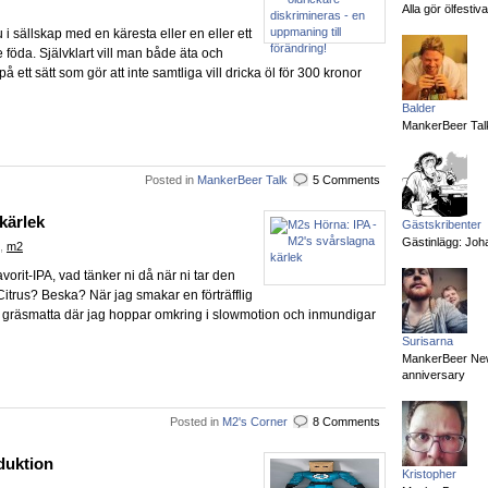
Alla gör ölfesti
i sällskap med en käresta eller en eller ett
e föda. Självklart vill man både äta och
på ett sätt som gör att inte samtliga vill dricka öl för 300 kronor
Balder
MankerBeer Talk
Posted in
MankerBeer Talk
5 Comments
kärlek
Gästskribenter
Gästinlägg: Joha
,
m2
favorit-IPA, vad tänker ni då när ni tar den
itrus? Beska? När jag smakar en förträfflig
åt gräsmatta där jag hoppar omkring i slowmotion och inmundigar
Surisarna
MankerBeer News:
anniversary
Posted in
M2's Corner
8 Comments
duktion
Kristopher