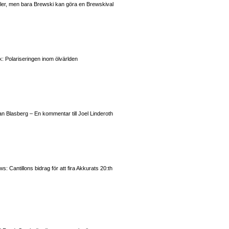
valer, men bara Brewski kan göra en Brewskival
: Polariseringen inom ölvärlden
n Blasberg – En kommentar till Joel Linderoth
 Cantillons bidrag för att fira Akkurats 20:th