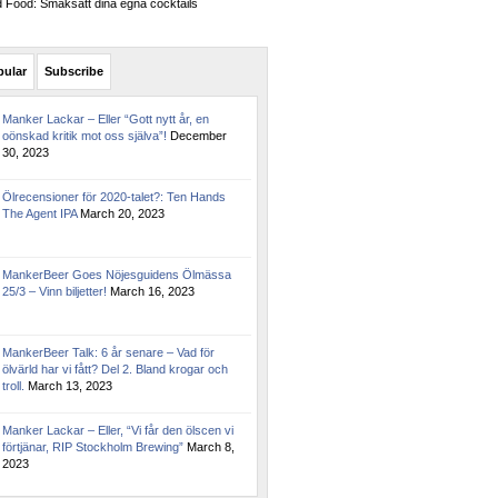
Food: Smaksätt dina egna cocktails
pular
Subscribe
Manker Lackar – Eller “Gott nytt år, en
oönskad kritik mot oss själva”!
December
30, 2023
Ölrecensioner för 2020-talet?: Ten Hands
The Agent IPA
March 20, 2023
MankerBeer Goes Nöjesguidens Ölmässa
25/3 – Vinn biljetter!
March 16, 2023
MankerBeer Talk: 6 år senare – Vad för
ölvärld har vi fått? Del 2. Bland krogar och
troll.
March 13, 2023
Manker Lackar – Eller, “Vi får den ölscen vi
förtjänar, RIP Stockholm Brewing”
March 8,
2023