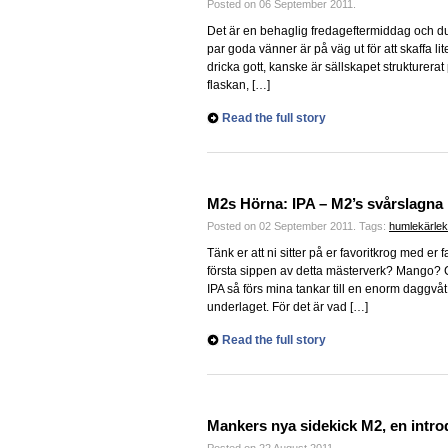
Posted on 06 September 2011.
Det är en behaglig fredageftermiddag och du 
par goda vänner är på väg ut för att skaffa lit
dricka gott, kanske är sällskapet strukturerat 
flaskan, […]
Read the full story
M2s Hörna: IPA – M2’s svårslagna 
Posted on 02 September 2011.
Tags:
humlekärlek
Tänk er att ni sitter på er favoritkrog med er 
första sippen av detta mästerverk? Mango? C
IPA så förs mina tankar till en enorm daggv
underlaget. För det är vad […]
Read the full story
Mankers nya sidekick M2, en intro