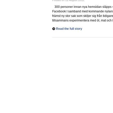
Posted on 22 August 2011.
300 personer innan nya hemsidan släpps =
Facebook I samband med kommande nylanse
främst ny stor sak som skiljer sig från tidi
tillsammans experimentera med öl, mat och 
Read the full story