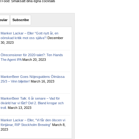
Food: Smaksätt dina egna cocktails
pular
Subscribe
Manker Lackar – Eller “Gott nytt år, en
oönskad kritik mot oss själva”!
December
30, 2023
Ölrecensioner för 2020-talet?: Ten Hands
The Agent IPA
March 20, 2023
MankerBeer Goes Nöjesguidens Ölmässa
25/3 – Vinn biljetter!
March 16, 2023
MankerBeer Talk: 6 år senare – Vad för
ölvärld har vi fått? Del 2. Bland krogar och
troll.
March 13, 2023
Manker Lackar – Eller, “Vi får den ölscen vi
förtjänar, RIP Stockholm Brewing”
March 8,
2023