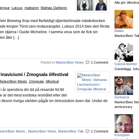
Alla gör ölfesti
Bjergsø
,
Luksus
,
matbaren
,
Mathias Dahlgren
,
l Twin Brewing ihop med flerfaldigt stjärnbelönade mästerkocken
de korgen Törst vars restaurangdel, Luksus 2014 blev den första
Balder
en stjärna i Guide Micheline. I samma veva som de fick sin
MankerBeer Talk
en åter […]
Posted in
MankerBeer News
1 Comment
Gästskribenter
Gästinlägg: Joha
naviciumi / Zmogsala ölfestival
ankerBeer Meets
,
Zmogsala
,
ölfestival
år spendera din tid på resande fot till
te är det mest exotiska resmålet eller det
Surisarna
liksom övriga världen pågår en ölrevolution även där. Under de
MankerBeer News:
anniversary
nkerBeer Meets:
,
MankerBeer News
,
MankerBeer Talk
1 Comment
Kristopher