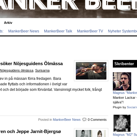
Arkiv
s:
MankerBeer News
MankerBeer Talk
MankerBeer TV
Nyheter Systemb
Besöker Nöjesguidens Ölmässa
Skribenter
Nöjesguidens ölmässa
,
Surisarna
lev in på mässan förra fredagen. Bara
de flyttats och informationen i övrigt var
t och det började som förväntat. Vansinnigt mycket folk, trångt
Magnus "Manker
Manker Lackar – 
själva”!
Plugin by
Social 
Posted in
MankerBeer News
0 Comments
en och Jeppe Jarnit-Bjergsø
Magnus "M2" S