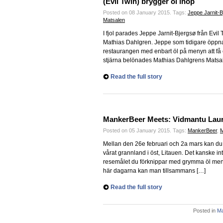
(Evil Twin) brygger öl ihop
Posted on 08 January 2015.
Tags:
Jeppe Jarnit-
Matsalen
I fjol parades Jeppe Jarnit-Bjergsø från Evi
Mathias Dahlgren. Jeppe som tidigare öppna
restaurangen med enbart öl på menyn att få 
stjärna belönades Mathias Dahlgrens Matsal
Read the full story
MankerBeer Meets: Vidmantu Lauri
Posted on 05 January 2015.
Tags:
MankerBeer
,
M
Mellan den 26e februari och 2a mars kan du i 
vårat grannland i öst, Litauen. Det kanske in
resemålet du förknippar med grymma öl men 
här dagarna kan man tillsammans […]
Read the full story
Posted in
Ma