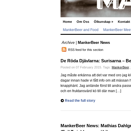
Home
Om Oss
Ölkunskap
»
Kontakt
MankerBeer and Food
MankerBeer Meet
Archive |
MankerBeer News
RSS feed for this section
De Röda Djävlarna: Surisarna – 
Posted on 07 February 2015.
Tags:
MankerBeer
,
Jag måste erkänna att det var med oro jag k
dagar innan hade vi fått info om att mässan ha
knapphänt. Jag anlände först till andra passe
och en fruktansvärd kö till där man […]
Read the full story
MankerBeer News: Mathias Dahlgr