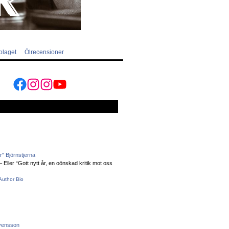
olaget
Ölrecensioner
Facebook
Instagram
Instagram
YouTube
" Björnstjerna
Eller “Gott nytt år, en oönskad kritik mot oss
Author Bio
vensson