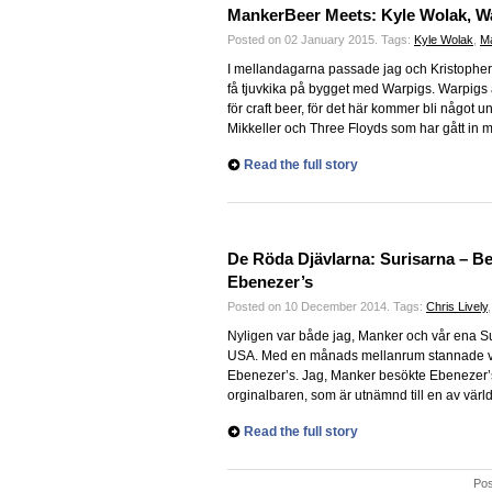
MankerBeer Meets: Kyle Wolak, W
Posted on 02 January 2015.
Tags:
Kyle Wolak
,
M
I mellandagarna passade jag och Kristopher
få tjuvkika på bygget med Warpigs. Warpigs 
för craft beer, för det här kommer bli något u
Mikkeller och Three Floyds som har gått in 
Read the full story
De Röda Djävlarna: Surisarna – B
Ebenezer’s
Posted on 10 December 2014.
Tags:
Chris Lively
Nyligen var både jag, Manker och vår ena Su
USA. Med en månads mellanrum stannade vi bå
Ebenezer’s. Jag, Manker besökte Ebenezer
orginalbaren, som är utnämnd till en av värld
Read the full story
Pos