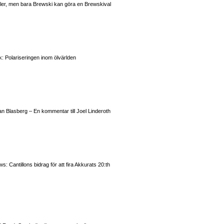
valer, men bara Brewski kan göra en Brewskival
: Polariseringen inom ölvärlden
n Blasberg – En kommentar till Joel Linderoth
 Cantillons bidrag för att fira Akkurats 20:th