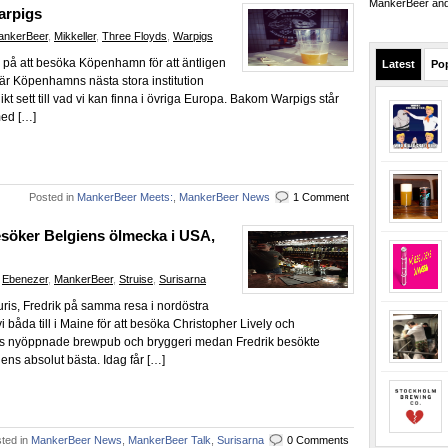
MankerBeer and 
arpigs
ankerBeer
,
Mikkeller
,
Three Floyds
,
Warpigs
 på att besöka Köpenhamn för att äntligen
Latest
Po
är Köpenhamns nästa stora institution
nikt sett till vad vi kan finna i övriga Europa. Bakom Warpigs står
med […]
Posted in
MankerBeer Meets:
,
MankerBeer News
1 Comment
esöker Belgiens ölmecka i USA,
,
Ebenezer
,
MankerBeer
,
Struise
,
Surisarna
ris, Fredrik på samma resa i nordöstra
da till i Maine för att besöka Christopher Lively och
’s nyöppnade brewpub och bryggeri medan Fredrik besökte
ens absolut bästa. Idag får […]
ted in
MankerBeer News
,
MankerBeer Talk
,
Surisarna
0 Comments