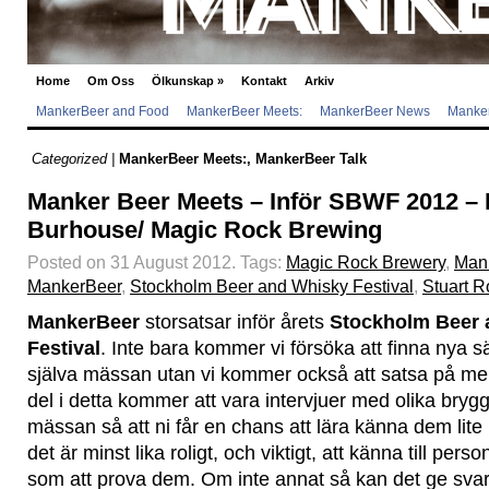
Home
Om Oss
Ölkunskap
»
Kontakt
Arkiv
MankerBeer and Food
MankerBeer Meets:
MankerBeer News
Manker
Categorized |
MankerBeer Meets:
,
MankerBeer Talk
Manker Beer Meets – Inför SBWF 2012 – 
Burhouse/ Magic Rock Brewing
Posted on 31 August 2012.
Tags:
Magic Rock Brewery
,
Man
MankerBeer
,
Stockholm Beer and Whisky Festival
,
Stuart R
MankerBeer
storsatsar inför årets
Stockholm Beer 
Festival
. Inte bara kommer vi försöka att finna nya sä
själva mässan utan vi kommer också att satsa på mer 
del i detta kommer att vara intervjuer med olika brygg
mässan så att ni får en chans att lära känna dem lite b
det är minst lika roligt, och viktigt, att känna till pe
som att prova dem. Om inte annat så kan det ge svar 