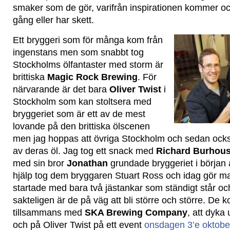
smaker som de gör, varifrån inspirationen kommer o
gång eller har skett.
Ett bryggeri som för många kom från
ingenstans men som snabbt tog
Stockholms ölfantaster med storm är
brittiska
Magic Rock Brewing
. För
närvarande är det bara
Oliver Twist
i
Stockholm som kan stoltsera med
bryggeriet som är ett av de mest
lovande på den brittiska ölscenen
men jag hoppas att övriga Stockholm och sedan också
av deras öl. Jag tog ett snack med
Richard Burhou
med sin bror
Jonathan
grundade bryggeriet i början av
hjälp tog dem bryggaren Stuart Ross och idag gör ma
startade med bara två jästankar som ständigt står oc
sakteligen är de på väg att bli större och större. De 
tillsammans med
SKA Brewing Company
, att dyk
och på Oliver Twist på ett event
onsdagen 3’e oktobe