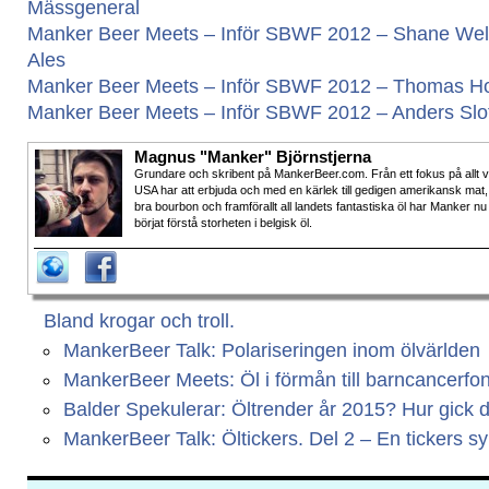
Mässgeneral
Manker Beer Meets – Inför SBWF 2012 – Shane Welch
Ales
Manker Beer Meets – Inför SBWF 2012 – Thomas Ho
Manker Beer Meets – Inför SBWF 2012 – Anders Slott
Magnus "Manker" Björnstjerna
Grundare och skribent på MankerBeer.com. Från ett fokus på allt 
USA har att erbjuda och med en kärlek till gedigen amerikansk mat,
bra bourbon och framförallt all landets fantastiska öl har Manker nu
börjat förstå storheten i belgisk öl.
Bland krogar och troll.
MankerBeer Talk: Polariseringen inom ölvärlden
MankerBeer Meets: Öl i förmån till barncancerfo
Balder Spekulerar: Öltrender år 2015? Hur gick 
MankerBeer Talk: Öltickers. Del 2 – En tickers s