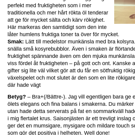
perfekt med fruktigheten som i mer
traditionella och mer hårt rökta öl tenderar
att ge för mycket sälta och kärv rökighet.
Här markeras den samtidigt som den inte
låter humlens fruktiga toner ta över för mycket.
Smak:
Lätt till medelstor munkänsla med bra kolsyr
snälla små kosyrebubblor. Även i smaken är flörtand
fruktighet spännande även om den mjuka munkänsla
viss fördel åt fruktigheten – på gott och ont. Kanske a
gifter sig lite väl vilket gör att du får en sötfruktig rö
växelspelet och mot slutet är den som en lite rökigare
där hade vägt
Betyg?
– Bra+(/Bättre-). Jag vill egentligen bara ge e
ölets elegans och fina balans i smakerna. Du märker 
utan hade detta serverats på fat en sommarkväll hade
i mig flertalet krus. Saisonjästen är ett trevligt inslag
ger det en mumsigare, mysigare och mildare touch so
som gör det positiva i helheten. Well done!