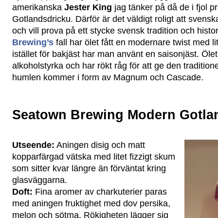
amerikanska
Jester King
jag tänker på då de i fjol 
Gotlandsdricku. Därför är det väldigt roligt att sven
och vill prova på ett stycke svensk tradition och histor
Brewing’s
fall har ölet fått en modernare twist med 
istället för bakjäst har man använt en saisonjäst. Öle
alkoholstyrka och har rökt råg för att ge den tradition
humlen kommer i form av Magnum och Cascade.
Seatown Brewing Modern Gotla
Utseende:
Aningen disig och matt
kopparfärgad vätska med litet fizzigt skum
som sitter kvar längre än förväntat kring
glasväggarna.
Doft:
Fina aromer av charkuterier paras
med aningen fruktighet med dov persika,
melon och sötma. Rökigheten lägger sig