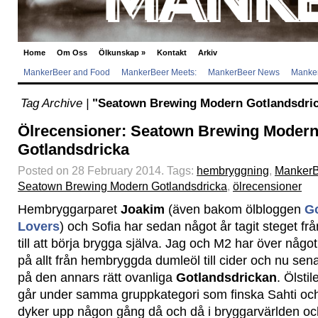
Home
Om Oss
Ölkunskap
»
Kontakt
Arkiv
MankerBeer and Food
MankerBeer Meets:
MankerBeer News
Manker
Tag Archive |
"Seatown Brewing Modern Gotlandsdri
Ölrecensioner: Seatown Brewing Moder
Gotlandsdricka
Posted on 28 February 2014.
Tags:
hembryggning
,
MankerB
Seatown Brewing Modern Gotlandsdricka
,
ölrecensioner
Hembryggarparet
Joakim
(även bakom ölbloggen
G
Lovers
) och Sofia har sedan något år tagit steget frå
till att börja brygga själva. Jag och M2 har över något 
på allt från hembryggda dumleöl till cider och nu sen
på den annars rätt ovanliga
Gotlandsdrickan
. Ölsti
går under samma gruppkategori som finska Sahti oc
dyker upp någon gång då och då i bryggarvärlden och